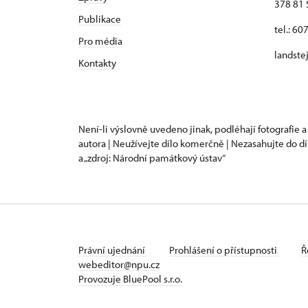
378 81 
Publikace
tel.: 60
Pro média
landste
Kontakty
Není-li výslovně uvedeno jinak, podléhají fotografie a
autora | Neužívejte dílo komerčně | Nezasahujte do dí
a „zdroj: Národní památkový ústav“
Právní ujednání
Prohlášení o přístupnosti
Ř
webeditor@npu.cz
Provozuje BluePool s.r.o.