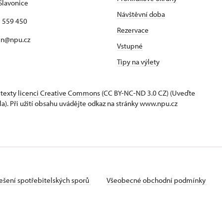
Slavonice
Návštěvní doba
7 559 450
Rezervace
jn@npu.cz
Vstupné
Tipy na výlety
 texty
licenci Creative Commons
(CC BY-NC-ND 3.0 CZ) (Uveďte
la). Při užití obsahu uvádějte odkaz na stránky www.npu.cz
ešení spotřebitelských sporů
Všeobecné obchodní podmínky