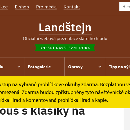
kce
E-shop
Pro média
Kontakt
Landštejn
oficiální webová prezentace státního hradu
DNEŠNÍ NÁVŠTĚVNÍ DOBA
du
Fotogalerie
Opravy
Tipy na výl
e vstup na vybrané prohlídkové okruhy zdarma. Bezplatnou v
klasiky na...
 je omezená. Zdarma budou zpřístupněny tyto návštěvnické ok
lídka Hrad a komentovaná prohlídka Hrad a kaple.
us s klasiky na