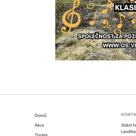
KONT
Domů
Akce
Státní 
Landšte
Zprávy