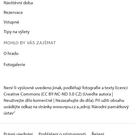
Návštěvní doba
Rezervace
Vstupné
Tipy na výlety
MOHLO BY VÁS ZAJÍMAT
O hradu
Fotogalerie
Není-li výslovně uvedeno jinak, podléhají fotografie a texty
licenci
Creative Commons
(CC BY-NC-ND 3.0 CZ) (Uveďte autora |
Neužívejte dílo komerčně | Nezasahujte do díla). Při užití obsahu
uvádějte odkaz na stránky www.npu.cz a „zdroj: Národní památkový
ústav“
Právní ujednání
Prohlášení o přístupnosti
Řešení