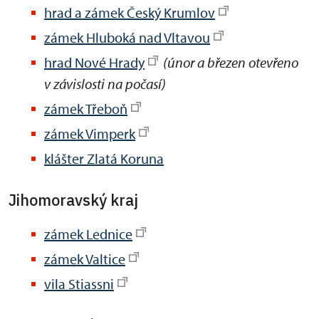
hrad a zámek Český Krumlov
zámek Hluboká nad Vltavou
hrad Nové Hrady
(únor a březen otevřeno
v závislosti na počasí)
zámek Třeboň
zámek Vimperk
klášter Zlatá Koruna
Jihomoravský kraj
zámek Lednice
zámek Valtice
vila Stiassni