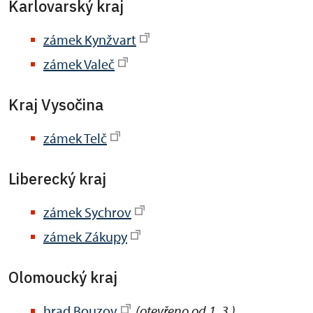
Karlovarský kraj
zámek Kynžvart
zámek Valeč
Kraj Vysočina
zámek Telč
Liberecký kraj
zámek Sychrov
zámek Zákupy
Olomoucký kraj
hrad Bouzov
(otevřeno od 1. 3.)