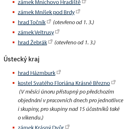
zámek Mnichovo Hradiště
zámek Mníšek pod Brdy
hrad Točník
(otevřeno od 1. 3.)
zámek Veltrusy
hrad Žebrák
(otevřeno od 1. 3.)
Ústecký kraj
hrad Házmburk
kostel Svatého Floriána Krásné Březno
(V měsíci únoru přístupný po předchozím
objednání v pracovních dnech pro jednotlivce
i skupiny, pro skupiny nad 15 účastníků také
o víkendu.)
zámek Krásný Dvůr