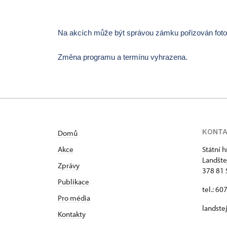
Na akcích může být správou zámku pořizován fotogr
Změna programu a termínu vyhrazena.
KONT
Domů
Akce
Státní 
Landšte
Zprávy
378 81 
Publikace
tel.: 60
Pro média
landste
Kontakty