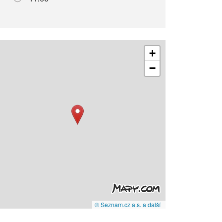
+
−
© Seznam.cz a.s. a další