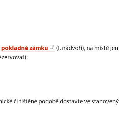
a
pokladně zámku
(I. nádvoří), na místě jen
ezervovat):
ické či tištěné podobě dostavte ve stanovený