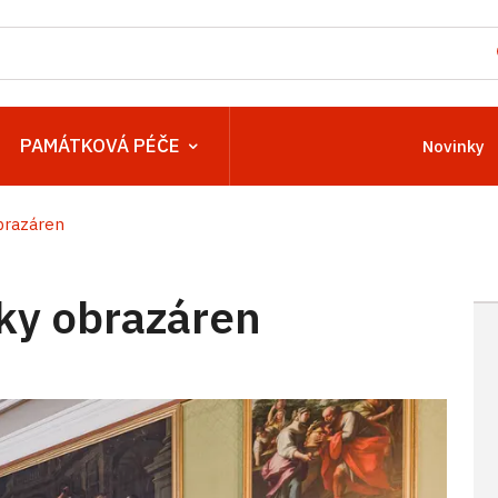
PAMÁTKOVÁ PÉČE
Novinky
brazáren
ky obrazáren