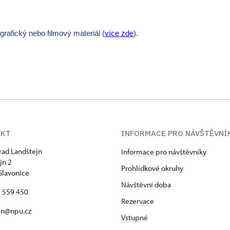
afický nebo filmový materiál (
více zde
).
AKT
INFORMACE PRO NÁVŠTĚVNÍ
hrad Landštejn
Informace pro návštěvníky
jn 2
Prohlídkové okruhy
Slavonice
Návštěvní doba
7 559 450
Rezervace
jn@npu.cz
Vstupné