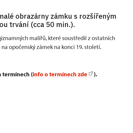
malé obrazárny zámku s rozšířeným
 trvání (cca 50 min.).
znamných malířů, které soustředil z ostatních
d na opočenský zámek na konci 19. století.
 termínech (
info o termínech zde
).