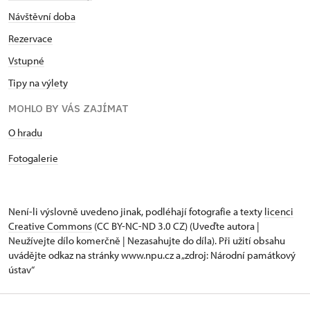
Návštěvní doba
Rezervace
Vstupné
Tipy na výlety
MOHLO BY VÁS ZAJÍMAT
O hradu
Fotogalerie
Není-li výslovně uvedeno jinak, podléhají fotografie a texty
licenci
Creative Commons
(CC BY-NC-ND 3.0 CZ) (Uveďte autora |
Neužívejte dílo komerčně | Nezasahujte do díla). Při užití obsahu
uvádějte odkaz na stránky www.npu.cz a „zdroj: Národní památkový
ústav“