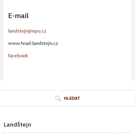
E-mail
landstejn@npu.cz
www.hrad-landstejn.cz
facebook
© Seznam.cz a.s. a další
HLEDAT
Landštejn