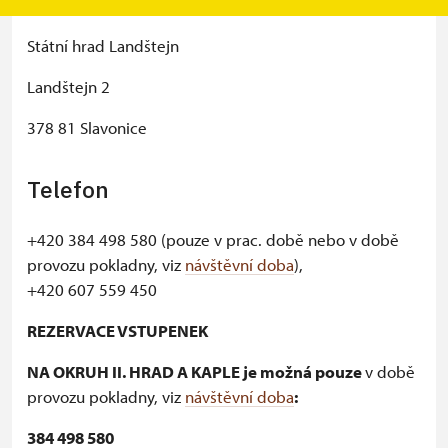
Státní hrad Landštejn
Landštejn 2
378 81 Slavonice
Telefon
+420 384 498 580 (pouze v prac. době nebo v době
provozu pokladny, viz
návštěvní dob
a
),
+420 607 559 450
REZERVACE VSTUPENEK
NA OKRUH II. HRAD A KAPLE je možná pouze
v době
provozu pokladny, viz
návštěvní dob
a
:
384 498 580