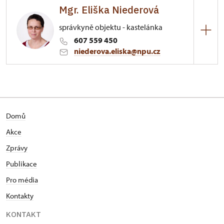
Mgr. Eliška Niederová
správkyně objektu - kastelánka
607 559 450
niederova.eliska@npu.cz
Hrad Landštejn
Landštejn 2/, Landštejn
Domů
Akce
Zprávy
Publikace
Pro média
Kontakty
KONTAKT