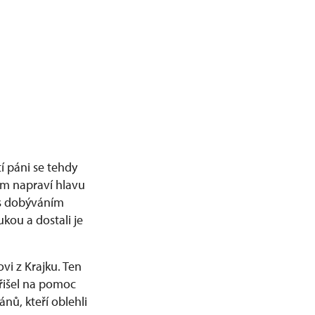
 páni se tehdy
jim napraví hlavu
 s dobýváním
kou a dostali je
vi z Krajku. Ten
přišel na pomoc
nů, kteří oblehli