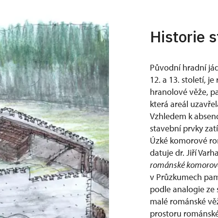
Historie 
Původní hradní já
12. a 13. století, j
hranolové věže, pa
která areál uzavře
Vzhledem k absen
stavební prvky zatí
Úzké komorové rom
datuje dr. Jiří Varh
románské komorové 
v Průzkumech památ
podle analogie ze s
malé románské věž
prostoru románské