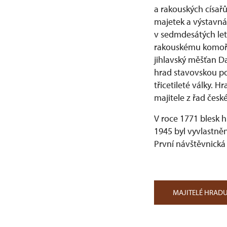
a rakouských císař
majetek a výstavná 
v sedmdesátých let
rakouskému komořím
jihlavský měšťan D
hrad stavovskou po
třicetileté války. 
majitele z řad české
V roce 1771 blesk h
1945 byl vyvlastn
První návštěvnická
MAJITELÉ HRAD