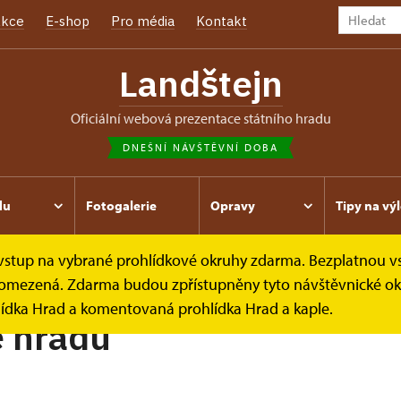
kce
E-shop
Pro média
Kontakt
Landštejn
oficiální webová prezentace státního hradu
DNEŠNÍ NÁVŠTĚVNÍ DOBA
du
Fotogalerie
Opravy
Tipy na výl
e vstup na vybrané prohlídkové okruhy zdarma. Bezplatnou v
 je omezená. Zdarma budou zpřístupněny tyto návštěvnické ok
lídka Hrad a komentovaná prohlídka Hrad a kaple.
e hradu