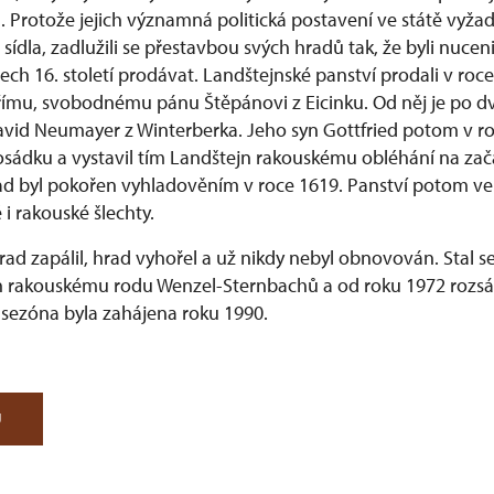
ů. Protože jejich významná politická postavení ve státě vyž
sídla, zadlužili se přestavbou svých hradů tak, že byli nucen
ech 16. století prodávat. Landštejnské panství prodali v ro
u, svobodnému pánu Štěpánovi z Eicinku. Od něj je po dva
avid Neumayer z Winterberka. Jeho syn Gottfried potom v ro
sádku a vystavil tím Landštejn rakouskému obléhání na zač
Hrad byl pokořen vyhladověním v roce 1619. Panství potom vel
 i rakouské šlechty.
rad zapálil, hrad vyhořel a už nikdy nebyl obnovován. Stal se
ěn rakouskému rodu Wenzel-Sternbachů a od roku 1972 rozs
 sezóna byla zahájena roku 1990.
U