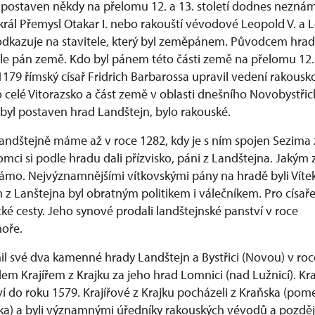
 postaven někdy na přelomu 12. a 13. století dodnes nezná
král Přemysl Otakar I. nebo rakouští vévodové Leopold V. a 
odkazuje na stavitele, který byl zeměpánem. Původcem hrad
ale pán země. Kdo byl pánem této části země na přelomu 12. a
 1179 římský císař Fridrich Barbarossa upravil vedení rakousk
 celé Vitorazsko a část země v oblasti dnešního Novobystřic
byl postaven hrad Landštejn, bylo rakouské.
Landštejně máme až v roce 1282, kdy je s ním spojen Sezima 
omci si podle hradu dali přízvisko, páni z Landštejna. Jak
námo. Nejvýznamnějšími vítkovskými pány na hradě byli Vítek
 z Lanštejna byl obratným politikem i válečníkem. Pro císaře
é cesty. Jeho synové prodali landštejnské panství v roce
oře.
nil své dva kamenné hrady Landštejn a Bystřici (Novou) v ro
 Krajířem z Krajku za jeho hrad Lomnici (nad Lužnicí). Kraj
í do roku 1579. Krajířové z Krajku pocházeli z Kraňska (pom
ka) a byli významnými úředníky rakouských vévodů a později 