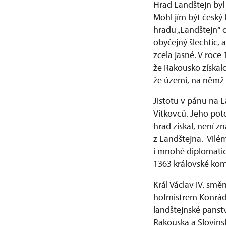
Hrad Landštejn byl
Mohl jím být český 
hradu „Landštejn“ 
obyčejný šlechtic, 
zcela jasné. V roce
že Rakousko získalo
že území, na němž 
Jistotu v pánu na 
Vítkovců. Jeho pot
hrad získal, není z
z Landštejna. Vilém
i mnohé diplomatick
1363 královské kom
Král Václav IV. smě
hofmistrem Konrádem
landštejnské panstv
Rakouska a Slovins