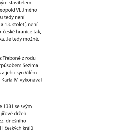
mým stavitelem.
Leopold VI. Jméno
u tedy není
 13. století, není
o-české hranice tak,
ka. Je tedy možné,
z Třeboně z rodu
ým způsobem Sezima
 a jeho syn Vilém
 Karla IV. vykonával
ce 1381 se svým
ířové drželi
ezí dnešního
i českých králů