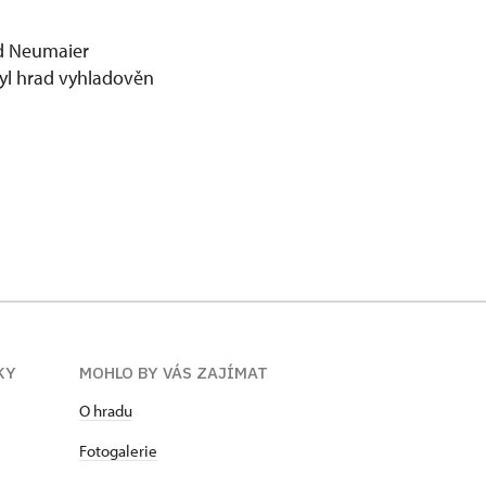
ed Neumaier
byl hrad vyhladověn
KY
MOHLO BY VÁS ZAJÍMAT
O hradu
Fotogalerie