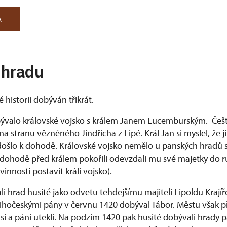
A
 hradu
 historii dobýván třikrát.
ývalo královské vojsko s králem Janem Lucemburským. Čeští
i na stranu vězněného Jindřicha z Lipé. Král Jan si myslel, že 
 došlo k dohodě. Královské vojsko nemělo u panských hradů
 dohodě před králem pokořili odevzdali mu své majetky do ru
vinností postavit králi vojsko).
i hrad husité jako odvetu tehdejšímu majiteli Lipoldu Krajířo
 jihočeskými pány v červnu 1420 dobýval Tábor. Městu však 
si a páni utekli. Na podzim 1420 pak husité dobývali hrady pá