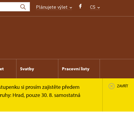
Plánujete výlet
CS
et
Svatby
Pracovní listy
stupenku si prosím zajistěte předem
ZAVŘÍT
ruhy: Hrad, pouze 30. 8. samostatná