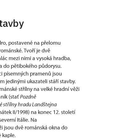
stavby
dro, postavené na přelomu
e románské. Tvoří je dvě
lác mezi nimi a vysoká hradba,
la do pětibokého půdorysu.
ci písemných pramenů jsou
m jedinými ukazateli stáří stavby.
ánské střílny na velké hradní věži
aník (stať
Pozdně
střílny hradu Landštejna
ek II/1998) na konec 12. století
everní Itálie. Na
i jsou dvě románská okna do
 kaple.