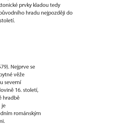
tonické prvky kladou tedy
původního hradu nejpozději do
toletí.
579). Nejprve se
obytné věže
nu severní
vině 16. století,
ké hradbě
 je
ůvodním románským
i.