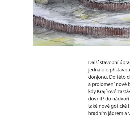
Další stavební úpra
jednalo o přístavb
donjonu. Do této do
a prolomení nové b
kdy Krajířové zastá
dovnitř do nádvoří 
také nové gotické
hradním jádrem a v