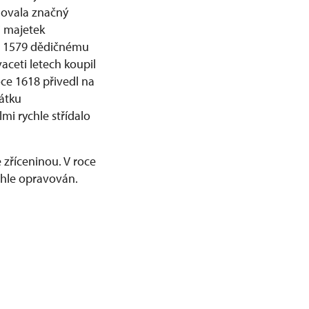
adovala značný
i majetek
ce 1579 dědičnému
ceti letech koupil
ce 1618 přivedl na
átku
mi rychle střídalo
 zříceninou. V roce
áhle opravován.