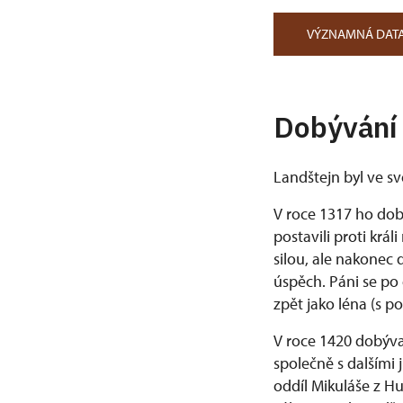
VÝZNAMNÁ DAT
Dobývání
Landštejn byl ve své
V roce 1317 ho dob
postavili proti král
silou, ale nakonec
úspěch. Páni se po
zpět jako léna (s po
V roce 1420 dobýval
společně s dalšími
oddíl Mikuláše z Hu