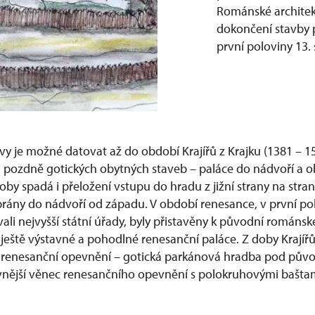
Románské architek
dokončení stavby 
první poloviny 13. s
vy je možné datovat až do období Krajířů z Krajku (1381 – 1
u pozdně gotických obytných staveb – paláce do nádvoří a 
by spadá i přeložení vstupu do hradu z jižní strany na stra
rány do nádvoří od západu. V období renesance, v první polo
vali nejvyšší státní úřady, byly přistavěny k původní románs
ještě výstavné a pohodlné renesanční paláce. Z doby Krajířů
 i renesanční opevnění – gotická parkánová hradba pod p
nější věnec renesančního opevnění s polokruhovými baštam