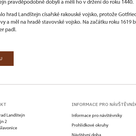
ejn pravděpodobně dobyli a měli ho v držení do roku 1440.
lo hrad Landštejn císařské rakouské vojsko, protože Gotfri
avy a měl na hradě stavovské vojsko. Na začátku roku 1619 
r padl.
DU
AKT
INFORMACE PRO NÁVŠTĚVNÍ
hrad Landštejn
Informace pro návštěvníky
jn 2
Prohlídkové okruhy
Slavonice
Návštěvní doba