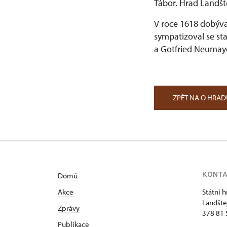
Tábor. Hrad Landšt
V roce 1618 dobýva
sympatizoval se st
a Gotfried Neumaye
ZPĚT NA O HRA
KONT
Domů
Akce
Státní 
Landšte
Zprávy
378 81 
Publikace