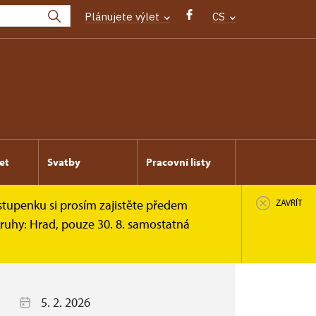
Plánujete výlet
CS
et
Svatby
Pracovní listy
stupenku si prosím zajistěte předem
ZAVŘÍT
ruhy: Hrad, pouze 30. 8. samostatná
5. 2. 2026