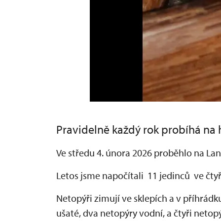
Pravidelně každý rok probíhá na h
Ve středu 4. února 2026 proběhlo na Lan
Letos jsme napočítali 11 jedinců ve čty
Netopýři zimují ve sklepích a v příhrádk
ušaté, dva netopýry vodní, a čtyři neto