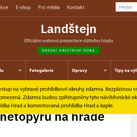
kce
E-shop
Pro média
Kontakt
Landštejn
oficiální webová prezentace státního hradu
DNEŠNÍ NÁVŠTĚVNÍ DOBA
du
Fotogalerie
Opravy
Tipy na výl
e vstup na vybrané prohlídkové okruhy zdarma. Bezplatnou v
opýrů na...
 je omezená. Zdarma budou zpřístupněny tyto návštěvnické ok
lídka Hrad a komentovaná prohlídka Hrad a kaple.
h netopýrů na hradě