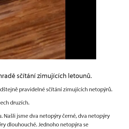
radě sčítání zimujících letounů.
dštejně pravidelné sčítání zimujících netopýrů.
řech druzích.
u. Našli jsme dva netopýry černé, dva netopýry
pýry dlouhouché. Jednoho netopýra se