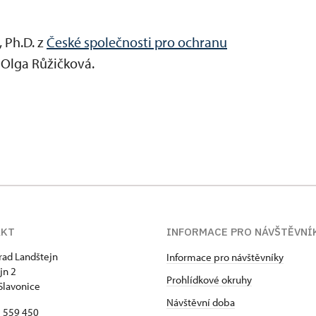
 Ph.D. z
České společnosti pro ochranu
 Olga Růžičková.
AKT
INFORMACE PRO NÁVŠTĚVNÍ
hrad Landštejn
Informace pro návštěvníky
jn 2
Prohlídkové okruhy
Slavonice
Návštěvní doba
7 559 450