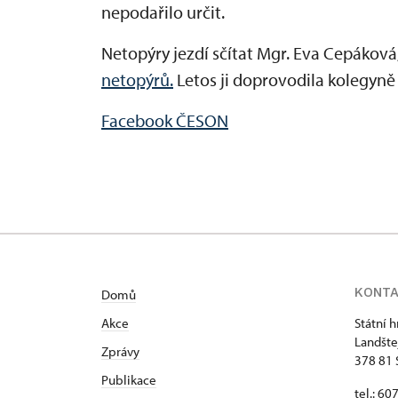
nepodařilo určit.
Netopýry jezdí sčítat Mgr. Eva Cepáková,
netopýrů.
Letos ji doprovodila kolegyně
Facebook ČESON
KONT
Domů
Akce
Státní 
Landšte
Zprávy
378 81 
Publikace
tel.: 60