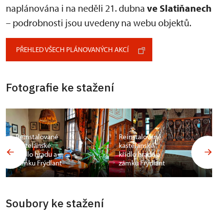
naplánována i na neděli 21. dubna
ve Slatiňanech
– podrobnosti jsou uvedeny na webu objektů.
PŘEHLED VŠECH PLÁNOVANÝCH AKCÍ
Fotografie ke stažení
Reinstalované
Reinstalované
kastelánské
kastelánské
křídlo hradu a
křídlo hradu a
zámku Frýdlant
zámku Frýdlant
Soubory ke stažení