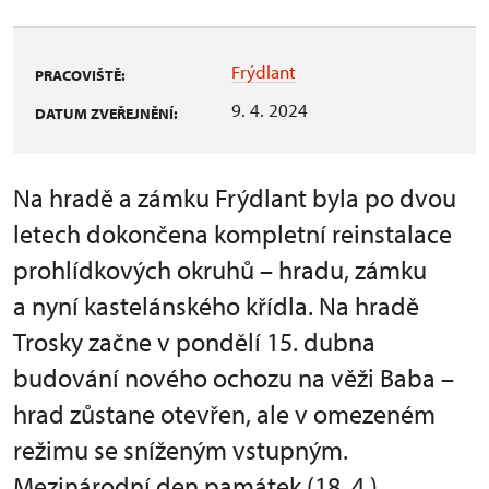
Frýdlant
PRACOVIŠTĚ:
9. 4. 2024
DATUM ZVEŘEJNĚNÍ:
Na hradě a zámku Frýdlant byla po dvou
letech dokončena kompletní reinstalace
prohlídkových okruhů – hradu, zámku
a nyní kastelánského křídla. Na hradě
Trosky začne v pondělí 15. dubna
budování nového ochozu na věži Baba –
hrad zůstane otevřen, ale v omezeném
režimu se sníženým vstupným.
Mezinárodní den památek (18. 4.)