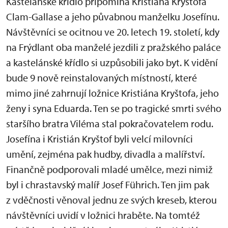
Kastelánské křídlo připomíná Kristiána Kryštofa
Clam-Gallase a jeho půvabnou manželku Josefínu.
Návštěvníci se ocitnou ve 20. letech 19. století, kdy
na Frýdlant oba manželé jezdili z pražského paláce
a kastelánské křídlo si uzpůsobili jako byt. K vidění
bude 9 nově reinstalovaných místností, které
mimo jiné zahrnují ložnice Kristiána Kryštofa, jeho
ženy i syna Eduarda. Ten se po tragické smrti svého
staršího bratra Viléma stal pokračovatelem rodu.
Josefína i Kristián Kryštof byli velcí milovníci
umění, zejména pak hudby, divadla a malířství.
Finančně podporovali mladé umělce, mezi nimiž
byl i chrastavský malíř Josef Führich. Ten jim pak
z vděčnosti věnoval jednu ze svých kreseb, kterou
návštěvníci uvidí v ložnici hraběte. Na tomtéž