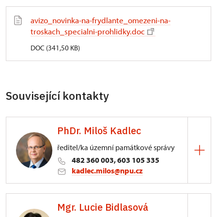
avizo_novinka-na-frydlante_omezeni-na-
troskach_specialni-prohlidky.doc
DOC (341,50 KB)
Související kontakty
PhDr. Miloš Kadlec
ředitel/ka územní památkové správy
482 360 003, 603 105 335
kadlec.milos@npu.cz
ÚPS na Sychrově
Mgr. Lucie Bidlasová
3/, Sychrov 3