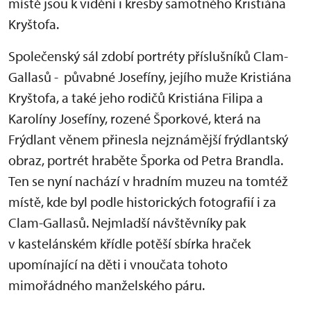
místě jsou k vidění i kresby samotného Kristiána
Kryštofa.
Společenský sál zdobí portréty příslušníků Clam-
Gallasů - půvabné Josefíny, jejího muže Kristiána
Kryštofa, a také jeho rodičů Kristiána Filipa a
Karolíny Josefíny, rozené Šporkové, která na
Frýdlant věnem přinesla nejznámější frýdlantský
obraz, portrét hraběte Šporka od Petra Brandla.
Ten se nyní nachází v hradním muzeu na tomtéž
místě, kde byl podle historických fotografií i za
Clam-Gallasů. Nejmladší návštěvníky pak
v kastelánském křídle potěší sbírka hraček
upomínající na děti i vnoučata tohoto
mimořádného manželského páru.