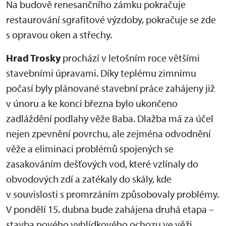
Na budově renesančního zámku pokračuje
restaurování sgrafitové výzdoby, pokračuje se zde
s opravou oken a střechy.
Hrad Trosky
prochází v letošním roce většími
stavebními úpravami. Díky teplému zimnímu
počasí byly plánované stavební práce zahájeny již
v únoru a ke konci března bylo ukončeno
zadláždění podlahy věže Baba. Dlažba má za účel
nejen zpevnění povrchu, ale zejména odvodnění
věže a eliminaci problémů spojených se
zasakováním dešťových vod, které vzlínaly do
obvodových zdí a zatékaly do skály, kde
v souvislosti s promrzáním způsobovaly problémy.
V pondělí 15. dubna bude zahájena druhá etapa –
stavba nového vyhlídkového ochozu ve věži.