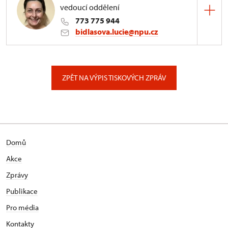
vedoucí oddělení
773 775 944
bidlasova.lucie@npu.cz
ÚPS na Sychrově
Zámecký park 1/, Slatiňany
ZPĚT NA VÝPIS TISKOVÝCH ZPRÁV
Domů
Akce
Zprávy
Publikace
Pro média
Kontakty