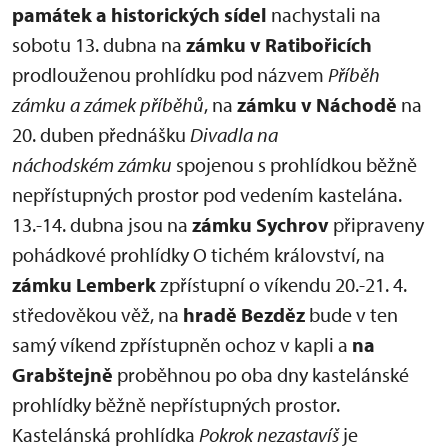
památek a historických sídel
nachystali na
sobotu 13. dubna na
zámku v Ratibořicích
prodlouženou prohlídku pod názvem
Příběh
zámku a zámek příběhů
, na
zámku v Náchodě
na
20. duben přednášku
Divadla na
náchodském zámku
spojenou s prohlídkou běžně
nepřístupných prostor pod vedením kastelána.
13.-14. dubna jsou na
zámku Sychrov
připraveny
pohádkové prohlídky O tichém království, na
zámku Lemberk
zpřístupní o víkendu 20.-21. 4.
středověkou věž, na
hradě Bezděz
bude v ten
samý víkend zpřístupněn ochoz v kapli a
na
Grabštejně
proběhnou po oba dny kastelánské
prohlídky běžně nepřístupných prostor.
Kastelánská prohlídka
Pokrok nezastavíš
je