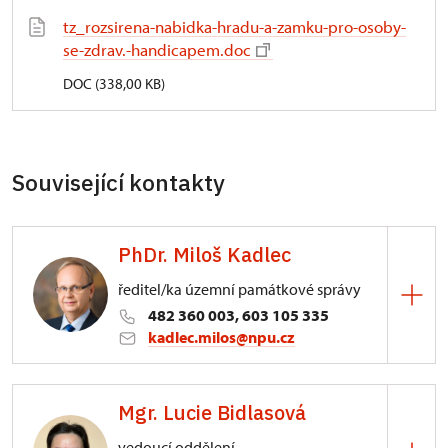
tz_rozsirena-nabidka-hradu-a-zamku-pro-osoby-
se-zdrav.-handicapem.doc
DOC (338,00 KB)
Související kontakty
PhDr. Miloš Kadlec
ředitel/ka územní památkové správy
482 360 003, 603 105 335
kadlec.milos@npu.cz
ÚPS na Sychrově
Mgr. Lucie Bidlasová
3/, Sychrov 3
vedoucí oddělení