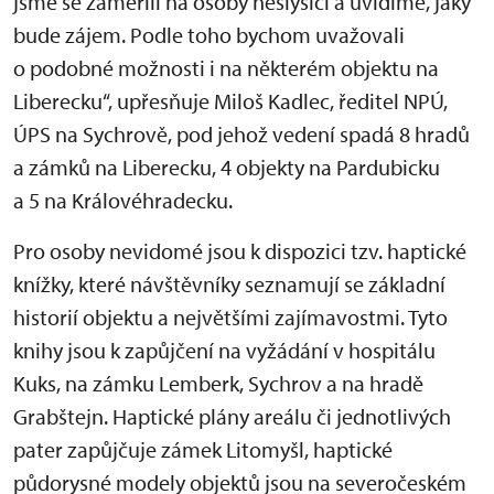
jsme se zaměřili na osoby neslyšící a uvidíme, jaký
bude zájem. Podle toho bychom uvažovali
o podobné možnosti i na některém objektu na
Liberecku“, upřesňuje Miloš Kadlec, ředitel NPÚ,
ÚPS na Sychrově, pod jehož vedení spadá 8 hradů
a zámků na Liberecku, 4 objekty na Pardubicku
a 5 na Královéhradecku.
Pro osoby nevidomé jsou k dispozici tzv. haptické
knížky, které návštěvníky seznamují se základní
historií objektu a největšími zajímavostmi. Tyto
knihy jsou k zapůjčení na vyžádání v hospitálu
Kuks, na zámku Lemberk, Sychrov a na hradě
Grabštejn. Haptické plány areálu či jednotlivých
pater zapůjčuje zámek Litomyšl, haptické
půdorysné modely objektů jsou na severočeském