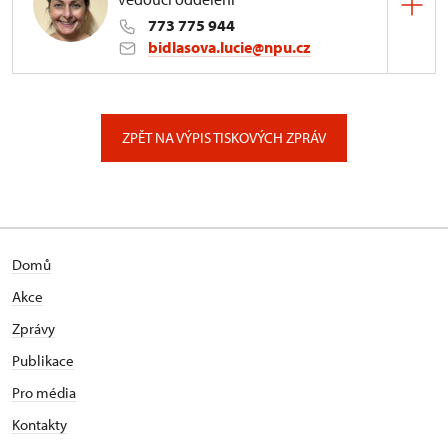
773 775 944
bidlasova.lucie@npu.cz
ÚPS na Sychrově
Zámecký park 1/, Slatiňany
ZPĚT NA VÝPIS TISKOVÝCH ZPRÁV
Domů
Akce
Zprávy
Publikace
Pro média
Kontakty