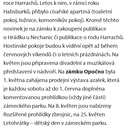
roce Harrachů. Letos k nim, v rámci roku
Habsburků, přibylo císařské apartmá (toaletní
pokoj, ložnice, komorníkův pokoj). Kromě těchto
novinek je na zámku k zakoupení publikace
o Hrádku u Nechanic či publikace o rodu Harrachů.
Hostinské pokoje budou k vidění opět až během
červnových víkendů či o letních prázdninách. Na
květen jsou připravena divadelní a muzikálová
představení v nádvoří. Na
zámku Opočno
byla
1. května zahájena prodejní výstava azalek, která
je každou sobotu až do 1. června doplněna
komentovanou prohlídkou (vždy jiné části)
zámeckého parku. Na 8. květen jsou nabízeny
Rozšířené prohlídky zbrojnic, na 25. květen
Letohrátky – dětský den v zámeckém parku.