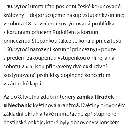
140. výročí úmrtí této poslední české korunované
královny) - doporučujeme nákup vstupenky online;
v sobota 18. 5. večerní kostýmovaná prohlídka
s korunním princem Rudolfem a korunní
princeznou Štěpánkou (akce se koná u příležitosti
160. výročí narození korunní princezny) - pouze
s předem zakoupenou vstupenkou online; a na
sobotu 25. 5. jsou připraveny dvě exkluzivní
kostýmované prohlídky doplněné koncertem
v zámecké kapli.
Až do 8. května zdobí interiéry
zámku Hrádek
u Nechanic
květinová aranžmá. Květiny provoněly
základní okruh a také mimořádně zpřístupněné
hostinské pokoje, které byly obnoveny v loňském