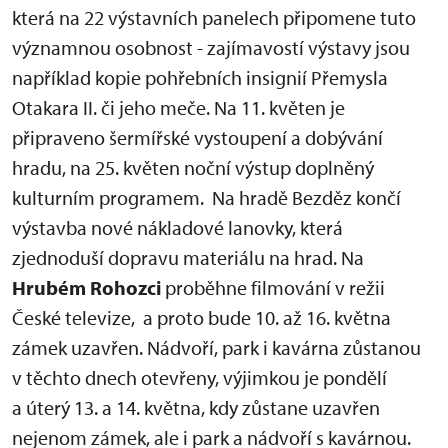
která na 22 výstavních panelech připomene tuto
významnou osobnost - zajímavostí výstavy jsou
například kopie pohřebních insignií Přemysla
Otakara II. či jeho meče. Na 11. květen je
připraveno šermířské vystoupení a dobývání
hradu, na 25. květen noční výstup doplněný
kulturním programem. Na hradě Bezděz končí
výstavba nové nákladové lanovky, která
zjednoduší dopravu materiálu na hrad. Na
Hrubém Rohozci
proběhne filmování v režii
České televize, a proto bude 10. až 16. května
zámek uzavřen. Nádvoří, park i kavárna zůstanou
v těchto dnech otevřeny, výjimkou je pondělí
a úterý 13. a 14. května, kdy zůstane uzavřen
nejenom zámek, ale i park a nádvoří s kavárnou.