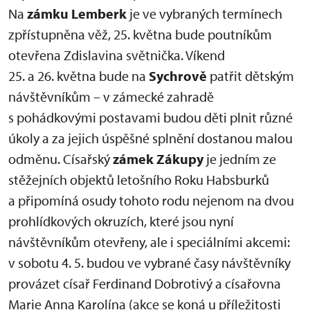
Na
zámku Lemberk
je ve vybraných termínech
zpřístupněna věž, 25. května bude poutníkům
otevřena Zdislavina světnička. Víkend
25. a 26. května bude na
Sychrově
patřit dětským
návštěvníkům – v zámecké zahradě
s pohádkovými postavami budou děti plnit různé
úkoly a za jejich úspěšné splnění dostanou malou
odměnu. Císařský
zámek Zákupy
je jedním ze
stěžejních objektů letošního Roku Habsburků
a připomíná osudy tohoto rodu nejenom na dvou
prohlídkových okruzích, které jsou nyní
návštěvníkům otevřeny, ale i speciálními akcemi:
v sobotu 4. 5. budou ve vybrané časy návštěvníky
provázet císař Ferdinand Dobrotivý a císařovna
Marie Anna Karolína (akce se koná u příležitosti