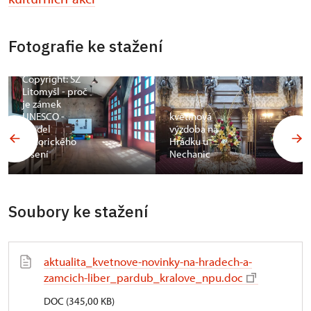
Fotografie ke stažení
Copyright: SZ
Litomyšl - proč
je zámek
UNESCO -
květinová
model
výzdoba na
historického
Hrádku u
lešení
Nechanic
Soubory ke stažení
aktualita_kvetnove-novinky-na-hradech-a-
zamcich-liber_pardub_kralove_npu.doc
DOC (345,00 KB)