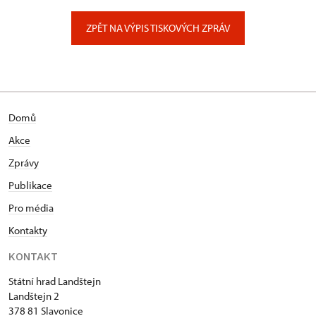
Zámecký park 1/, Slatiňany
ZPĚT NA VÝPIS TISKOVÝCH ZPRÁV
Domů
Akce
Zprávy
Publikace
Pro média
Kontakty
KONTAKT
Státní hrad Landštejn
Landštejn 2
378 81 Slavonice