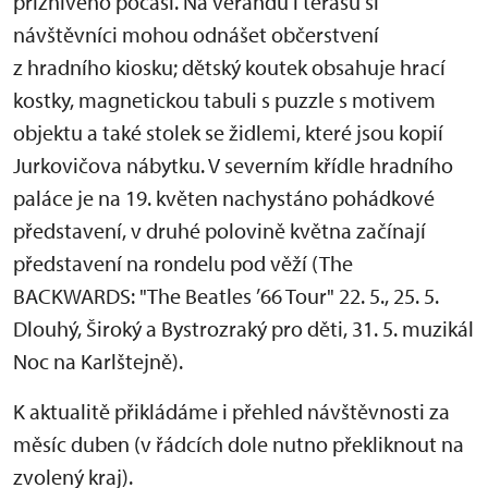
příznivého počasí. Na verandu i terasu si
návštěvníci mohou odnášet občerstvení
z hradního kiosku; dětský koutek obsahuje hrací
kostky, magnetickou tabuli s puzzle s motivem
objektu a také stolek se židlemi, které jsou kopií
Jurkovičova nábytku. V severním křídle hradního
paláce je na 19. květen nachystáno pohádkové
představení, v druhé polovině května začínají
představení na rondelu pod věží (The
BACKWARDS: "The Beatles ’66 Tour" 22. 5., 25. 5.
Dlouhý, Široký a Bystrozraký pro děti, 31. 5. muzikál
Noc na Karlštejně).
K aktualitě přikládáme i přehled návštěvnosti za
měsíc duben (v řádcích dole nutno překliknout na
zvolený kraj).