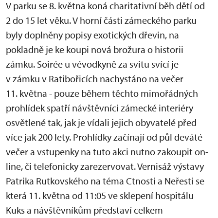
V parku se 8. května koná charitativní běh dětí od
2 do 15 let věku. V horní části zámeckého parku
byly doplněny popisy exotických dřevin, na
pokladně je ke koupi nová brožura o historii
zámku. Soirée u vévodkyně za svitu svící je
v zámku v Ratibořicích nachystáno na večer
11. května - pouze během těchto mimořádných
prohlídek spatří návštěvníci zámecké interiéry
osvětlené tak, jak je vídali jejich obyvatelé před
více jak 200 lety. Prohlídky začínají od půl deváté
večer a vstupenky na tuto akci nutno zakoupit on-
line, či telefonicky zarezervovat. Vernisáž výstavy
Patrika Rutkovského na téma Ctnosti a Neřesti se
která 11. května od 11:05 ve sklepení hospitálu
Kuks a návštěvníkům představí celkem