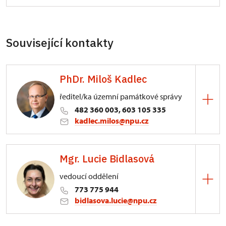
Související kontakty
PhDr. Miloš Kadlec
ředitel/ka územní památkové správy
482 360 003, 603 105 335
kadlec.milos@npu.cz
ÚPS na Sychrově
Mgr. Lucie Bidlasová
3/, Sychrov 3
vedoucí oddělení
773 775 944
bidlasova.lucie@npu.cz
ÚPS na Sychrově