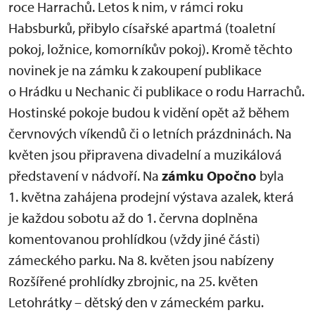
roce Harrachů. Letos k nim, v rámci roku
Habsburků, přibylo císařské apartmá (toaletní
pokoj, ložnice, komorníkův pokoj). Kromě těchto
novinek je na zámku k zakoupení publikace
o Hrádku u Nechanic či publikace o rodu Harrachů.
Hostinské pokoje budou k vidění opět až během
červnových víkendů či o letních prázdninách. Na
květen jsou připravena divadelní a muzikálová
představení v nádvoří. Na
zámku Opočno
byla
1. května zahájena prodejní výstava azalek, která
je každou sobotu až do 1. června doplněna
komentovanou prohlídkou (vždy jiné části)
zámeckého parku. Na 8. květen jsou nabízeny
Rozšířené prohlídky zbrojnic, na 25. květen
Letohrátky – dětský den v zámeckém parku.