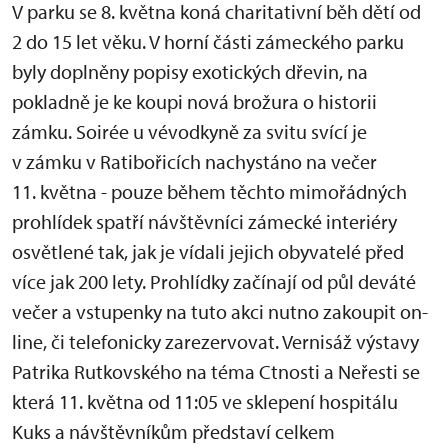
V parku se 8. května koná charitativní běh dětí od
2 do 15 let věku. V horní části zámeckého parku
byly doplněny popisy exotických dřevin, na
pokladně je ke koupi nová brožura o historii
zámku. Soirée u vévodkyně za svitu svící je
v zámku v Ratibořicích nachystáno na večer
11. května - pouze během těchto mimořádných
prohlídek spatří návštěvníci zámecké interiéry
osvětlené tak, jak je vídali jejich obyvatelé před
více jak 200 lety. Prohlídky začínají od půl deváté
večer a vstupenky na tuto akci nutno zakoupit on-
line, či telefonicky zarezervovat. Vernisáž výstavy
Patrika Rutkovského na téma Ctnosti a Neřesti se
která 11. května od 11:05 ve sklepení hospitálu
Kuks a návštěvníkům představí celkem