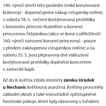
140. výročí úmrtí této poslední české korunované
královny) - doporučujeme nákup vstupenky online;
v sobota 18. 5. večerní kostýmovaná prohlídka
s korunním princem Rudolfem a korunní
princeznou Štěpánkou (akce se koná u příležitosti
160. výročí narození korunní princezny) - pouze
s předem zakoupenou vstupenkou online; a na
sobotu 25. 5. jsou připraveny dvě exkluzivní
kostýmované prohlídky doplněné koncertem
v zámecké kapli.
Až do 8. května zdobí interiéry
zámku Hrádek
u Nechanic
květinová aranžmá. Květiny provoněly
základní okruh a také mimořádně zpřístupněné
hostinské pokoje, které byly obnoveny v loňském