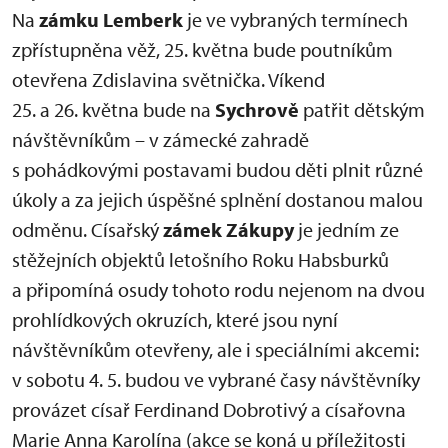
Na
zámku Lemberk
je ve vybraných termínech
zpřístupněna věž, 25. května bude poutníkům
otevřena Zdislavina světnička. Víkend
25. a 26. května bude na
Sychrově
patřit dětským
návštěvníkům – v zámecké zahradě
s pohádkovými postavami budou děti plnit různé
úkoly a za jejich úspěšné splnění dostanou malou
odměnu. Císařský
zámek Zákupy
je jedním ze
stěžejních objektů letošního Roku Habsburků
a připomíná osudy tohoto rodu nejenom na dvou
prohlídkových okruzích, které jsou nyní
návštěvníkům otevřeny, ale i speciálními akcemi:
v sobotu 4. 5. budou ve vybrané časy návštěvníky
provázet císař Ferdinand Dobrotivý a císařovna
Marie Anna Karolína (akce se koná u příležitosti