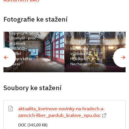
Fotografie ke stažení
Copyright: SZ
Litomyšl - proč
je zámek
UNESCO -
květinová
model
výzdoba na
historického
Hrádku u
lešení
Nechanic
Soubory ke stažení
aktualita_kvetnove-novinky-na-hradech-a-
zamcich-liber_pardub_kralove_npu.doc
DOC (345,00 KB)