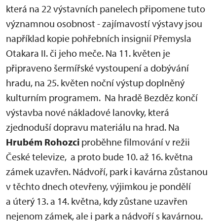
která na 22 výstavních panelech připomene tuto
významnou osobnost - zajímavostí výstavy jsou
například kopie pohřebních insignií Přemysla
Otakara II. či jeho meče. Na 11. květen je
připraveno šermířské vystoupení a dobývání
hradu, na 25. květen noční výstup doplněný
kulturním programem. Na hradě Bezděz končí
výstavba nové nákladové lanovky, která
zjednoduší dopravu materiálu na hrad. Na
Hrubém Rohozci
proběhne filmování v režii
České televize, a proto bude 10. až 16. května
zámek uzavřen. Nádvoří, park i kavárna zůstanou
v těchto dnech otevřeny, výjimkou je pondělí
a úterý 13. a 14. května, kdy zůstane uzavřen
nejenom zámek, ale i park a nádvoří s kavárnou.