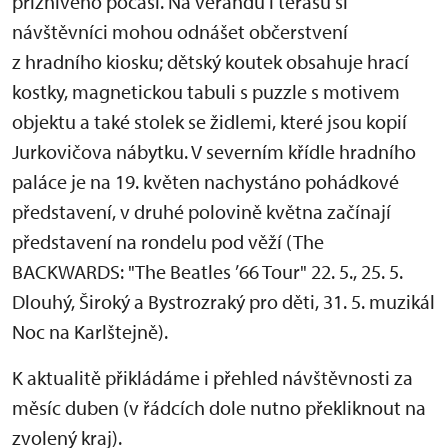
příznivého počasí. Na verandu i terasu si
návštěvníci mohou odnášet občerstvení
z hradního kiosku; dětský koutek obsahuje hrací
kostky, magnetickou tabuli s puzzle s motivem
objektu a také stolek se židlemi, které jsou kopií
Jurkovičova nábytku. V severním křídle hradního
paláce je na 19. květen nachystáno pohádkové
představení, v druhé polovině května začínají
představení na rondelu pod věží (The
BACKWARDS: "The Beatles ’66 Tour" 22. 5., 25. 5.
Dlouhý, Široký a Bystrozraký pro děti, 31. 5. muzikál
Noc na Karlštejně).
K aktualitě přikládáme i přehled návštěvnosti za
měsíc duben (v řádcích dole nutno překliknout na
zvolený kraj).