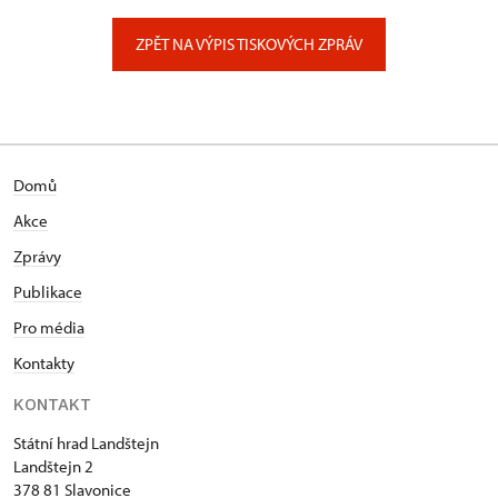
Zámecký park 1/, Slatiňany
ZPĚT NA VÝPIS TISKOVÝCH ZPRÁV
Domů
Akce
Zprávy
Publikace
Pro média
Kontakty
KONTAKT
Státní hrad Landštejn
Landštejn 2
378 81 Slavonice