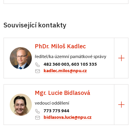
Související kontakty
PhDr. Miloš Kadlec
ředitel/ka územní památkové správy
482 360 003, 603 105 335
kadlec.milos@npu.cz
ÚPS na Sychrově
Mgr. Lucie Bidlasová
3/, Sychrov 3
vedoucí oddělení
773 775 944
bidlasova.lucie@npu.cz
ÚPS na Sychrově