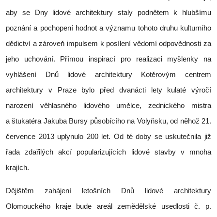
aby se Dny lidové architektury staly podnětem k hlubšímu
poznání a pochopení hodnot a významu tohoto druhu kulturního
dědictví a zároveň impulsem k posílení vědomí odpovědnosti za
jeho uchování. Přímou inspirací pro realizaci myšlenky na
vyhlášení Dnů lidové architektury Kotěrovým centrem
architektury v Praze bylo před dvanácti lety kulaté výročí
narození věhlasného lidového umělce, zednického mistra
a štukatéra Jakuba Bursy působícího na Volyňsku, od něhož 21.
července 2013 uplynulo 200 let. Od té doby se uskutečnila již
řada zdařilých akcí popularizujících lidové stavby v mnoha
krajích.
Dějištěm zahájení letošních Dnů lidové architektury
Olomouckého kraje bude areál zemědělské usedlosti č. p.