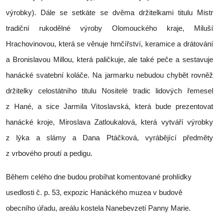
výrobky). Dále se setkáte se dvěma držitelkami titulu Mistr
tradiční rukodělné výroby Olomouckého kraje, Miluší
Hrachovinovou, která se věnuje hrnčířství, keramice a drátování
a Bronislavou Millou, která paličkuje, ale také peče a sestavuje
hanácké svatební koláče. Na jarmarku nebudou chybět rovněž
držitelky celostátního titulu Nositelé tradic lidových řemesel
z Hané, a sice Jarmila Vítoslavská, která bude prezentovat
hanácké kroje, Miroslava Zatloukalová, která vytváří výrobky
z lýka a slámy a Dana Ptáčková, vyrábějící předměty
z vrbového proutí a pedigu.
Během celého dne budou probíhat komentované prohlídky
usedlosti č. p. 53, expozic Hanáckého muzea v budově
obecního úřadu, areálu kostela Nanebevzetí Panny Marie.