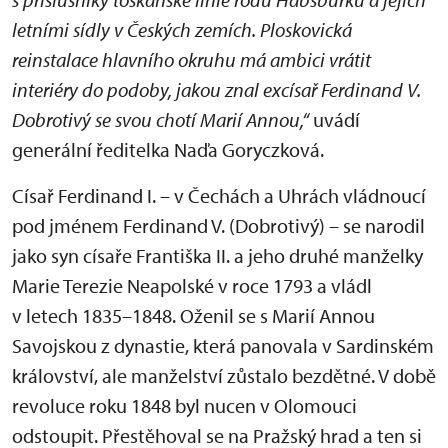
letními sídly v Českých zemích. Ploskovická
reinstalace hlavního okruhu má ambici vrátit
interiéry do podoby, jakou znal excísař Ferdinand V.
Dobrotivý se svou chotí Marií Annou,“
uvádí
generální ředitelka Naďa Goryczková.
Císař Ferdinand I. – v Čechách a Uhrách vládnoucí
pod jménem Ferdinand V. (Dobrotivý) – se narodil
jako syn císaře Františka II. a jeho druhé manželky
Marie Terezie Neapolské v roce 1793 a vládl
v letech 1835–1848. Oženil se s Marií Annou
Savojskou z dynastie, která panovala v Sardinském
království, ale manželství zůstalo bezdětné. V době
revoluce roku 1848 byl nucen v Olomouci
odstoupit. Přestěhoval se na Pražský hrad a ten si