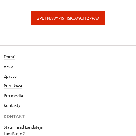
Zámek Libochovice
náměstí 5. května 1/, Libochovice
ZPĚT NA VÝPIS TISKOVÝCH ZPRÁV
Domů
Akce
Zprávy
Publikace
Pro média
Kontakty
KONTAKT
Státní hrad Landštejn
Landštejn 2