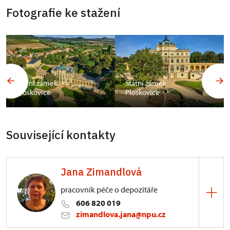
Fotografie ke stažení
Státní zámek
Státní zámek
Ploskovice
Ploskovice
Související kontakty
Jana Zimandlová
pracovník péče o depozitáře
606 820 019
zimandlova.jana@npu.cz