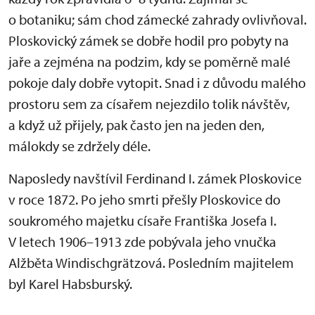
o botaniku; sám chod zámecké zahrady ovlivňoval.
Ploskovický zámek se dobře hodil pro pobyty na
jaře a zejména na podzim, kdy se poměrně malé
pokoje daly dobře vytopit. Snad i z důvodu malého
prostoru sem za císařem nejezdilo tolik návštěv,
a když už přijely, pak často jen na jeden den,
málokdy se zdržely déle.
Naposledy navštívil Ferdinand I. zámek Ploskovice
v roce 1872. Po jeho smrti přešly Ploskovice do
soukromého majetku císaře Františka Josefa I.
V letech 1906–1913 zde pobývala jeho vnučka
Alžběta Windischgrätzová. Posledním majitelem
byl Karel Habsburský.