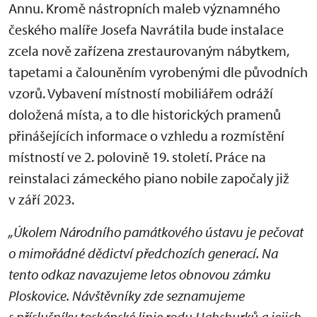
Annu. Kromě nástropních maleb významného
českého malíře Josefa Navrátila bude instalace
zcela nově zařízena zrestaurovaným nábytkem,
tapetami a čalouněním vyrobenými dle původních
vzorů. Vybavení místností mobiliářem odráží
doložená místa, a to dle historických pramenů
přinášejících informace o vzhledu a rozmístění
místností ve 2. polovině 19. století. Práce na
reinstalaci zámeckého piano nobile započaly již
v září 2023.
„Úkolem Národního památkového ústavu je pečovat
o mimořádné dědictví předchozích generací. Na
tento odkaz navazujeme letos obnovou zámku
Ploskovice. Návštěvníky zde seznamujeme
s příslušníky toskánské linie rodu Habsburků a jejich