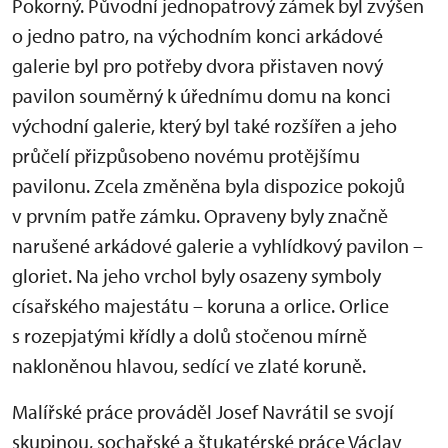
Pokorný. Původní jednopatrový zámek byl zvýšen
o jedno patro, na východním konci arkádové
galerie byl pro potřeby dvora přistaven nový
pavilon souměrný k úřednímu domu na konci
východní galerie, který byl také rozšířen a jeho
průčelí přizpůsobeno novému protějšímu
pavilonu. Zcela změněna byla dispozice pokojů
v prvním patře zámku. Opraveny byly značně
narušené arkádové galerie a vyhlídkový pavilon –
gloriet. Na jeho vrchol byly osazeny symboly
císařského majestátu – koruna a orlice. Orlice
s rozepjatými křídly a dolů stočenou mírně
nakloněnou hlavou, sedící ve zlaté koruně.
Malířské práce prováděl Josef Navrátil se svojí
skupinou, sochařské a štukatérské práce Václav