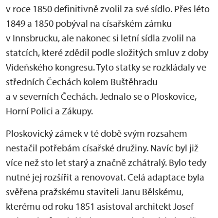
v roce 1850 definitivně zvolil za své sídlo. Přes léto
1849 a 1850 pobýval na císařském zámku
v Innsbrucku, ale nakonec si letní sídla zvolil na
statcích, které zdědil podle složitých smluv z doby
Vídeňského kongresu. Tyto statky se rozkládaly ve
středních Čechách kolem Buštěhradu
a v severních Čechách. Jednalo se o Ploskovice,
Horní Polici a Zákupy.
Ploskovický zámek v té době svým rozsahem
nestačil potřebám císařské družiny. Navíc byl již
více než sto let starý a značně zchátralý. Bylo tedy
nutné jej rozšířit a renovovat. Celá adaptace byla
svěřena pražskému staviteli Janu Bělskému,
kterému od roku 1851 asistoval architekt Josef