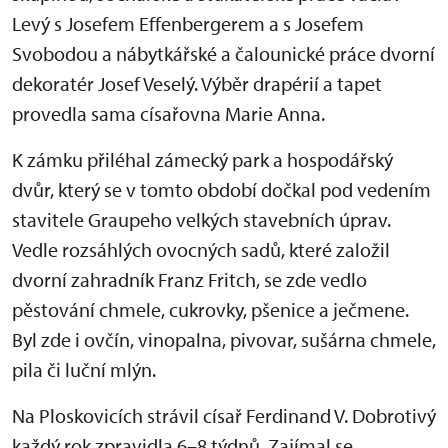
Levý s Josefem Effenbergerem a s Josefem
Svobodou a nábytkářské a čalounické práce dvorní
dekoratér Josef Veselý. Výběr drapérií a tapet
provedla sama císařovna Marie Anna.
K zámku přiléhal zámecký park a hospodářský
dvůr, který se v tomto období dočkal pod vedením
stavitele Graupeho velkých stavebních úprav.
Vedle rozsáhlých ovocných sadů, které založil
dvorní zahradník Franz Fritch, se zde vedlo
pěstování chmele, cukrovky, pšenice a ječmene.
Byl zde i ovčín, vinopalna, pivovar, sušárna chmele,
pila či luční mlýn.
Na Ploskovicích strávil císař Ferdinand V. Dobrotivý
každý rok zpravidla 6–8 týdnů. Zajímal se