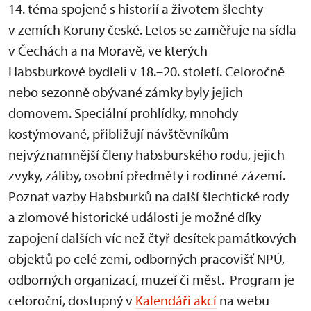
14. téma spojené s historií a životem šlechty
v zemích Koruny české. Letos se zaměřuje na sídla
v Čechách a na Moravě, ve kterých
Habsburkové bydleli v 18.–20. století. Celoročně
nebo sezonně obývané zámky byly jejich
domovem. Speciální prohlídky, mnohdy
kostýmované, přibližují návštěvníkům
nejvýznamnější členy habsburského rodu, jejich
zvyky, záliby, osobní předměty i rodinné zázemí.
Poznat vazby Habsburků na další šlechtické rody
a zlomové historické události je možné díky
zapojení dalších víc než čtyř desítek památkových
objektů po celé zemi, odborných pracovišť NPÚ,
odborných organizací, muzeí či měst. Program je
celoroční, dostupný v
Kalendáři akcí
na webu