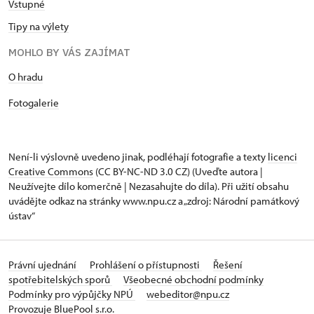
Vstupné
Tipy na výlety
MOHLO BY VÁS ZAJÍMAT
O hradu
Fotogalerie
Není-li výslovně uvedeno jinak, podléhají fotografie a texty
licenci
Creative Commons
(CC BY-NC-ND 3.0 CZ) (Uveďte autora |
Neužívejte dílo komerčně | Nezasahujte do díla). Při užití obsahu
uvádějte odkaz na stránky www.npu.cz a „zdroj: Národní památkový
ústav“
Právní ujednání
Prohlášení o přístupnosti
Řešení
spotřebitelských sporů
Všeobecné obchodní podmínky
Podmínky pro výpůjčky NPÚ
webeditor@npu.cz
Provozuje BluePool s.r.o.