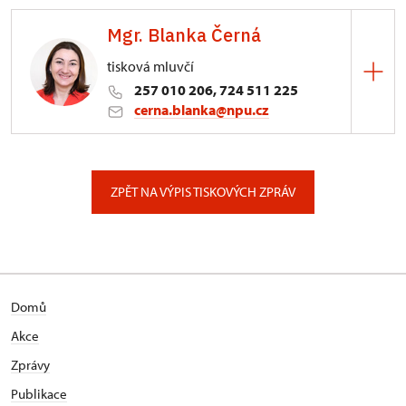
Mgr. Blanka Černá
tisková mluvčí
257 010 206, 724 511 225
cerna.blanka@npu.cz
Generální ředitelství NPÚ
Valdštejnské náměstí 162/3, Praha
ZPĚT NA VÝPIS TISKOVÝCH ZPRÁV
Domů
Akce
Zprávy
Publikace