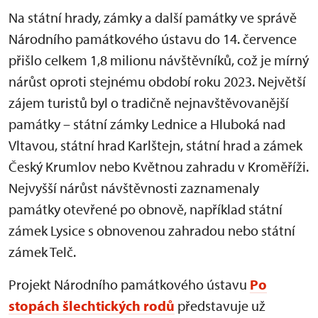
Na státní hrady, zámky a další památky ve správě
Národního památkového ústavu do 14. července
přišlo celkem 1,8 milionu návštěvníků, což je mírný
nárůst oproti stejnému období roku 2023. Největší
zájem turistů byl o tradičně nejnavštěvovanější
památky – státní zámky Lednice a Hluboká nad
Vltavou, státní hrad Karlštejn, státní hrad a zámek
Český Krumlov nebo Květnou zahradu v Kroměříži.
Nejvyšší nárůst návštěvnosti zaznamenaly
památky otevřené po obnově, například státní
zámek Lysice s obnovenou zahradou nebo státní
zámek Telč.
Projekt Národního památkového ústavu
Po
stopách šlechtických rodů
představuje už