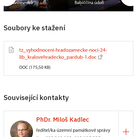
návštěvníků
Babiččina údolí
Soubory ke stažení
tz_vyhodnoceni-hradozamecke-noci-24-
lib_kralovehradecko_pardub-1.doc
DOC (175,50 KB)
Související kontakty
PhDr. Miloš Kadlec
ředitel/ka územní památkové správy