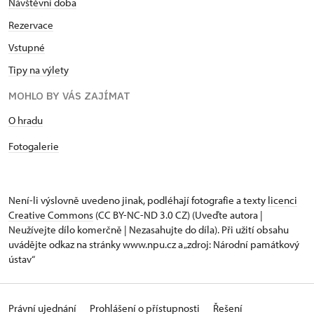
Návštěvní doba
Rezervace
Vstupné
Tipy na výlety
MOHLO BY VÁS ZAJÍMAT
O hradu
Fotogalerie
Není-li výslovně uvedeno jinak, podléhají fotografie a texty
licenci
Creative Commons
(CC BY-NC-ND 3.0 CZ) (Uveďte autora |
Neužívejte dílo komerčně | Nezasahujte do díla). Při užití obsahu
uvádějte odkaz na stránky www.npu.cz a „zdroj: Národní památkový
ústav“
Právní ujednání
Prohlášení o přístupnosti
Řešení