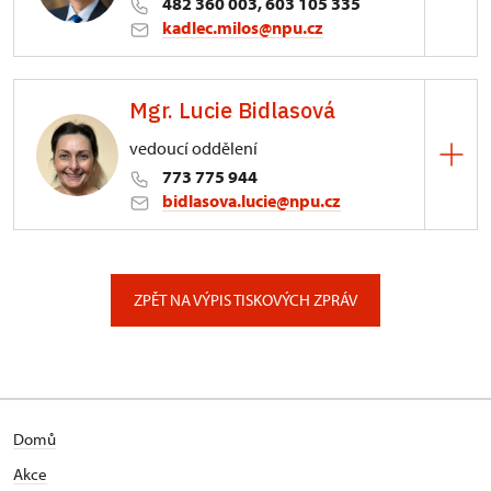
482 360 003, 603 105 335
kadlec.milos@npu.cz
ÚPS na Sychrově
Mgr. Lucie Bidlasová
3/, Sychrov 3
vedoucí oddělení
773 775 944
bidlasova.lucie@npu.cz
ÚPS na Sychrově
Zámecký park 1/, Slatiňany
ZPĚT NA VÝPIS TISKOVÝCH ZPRÁV
Domů
Akce