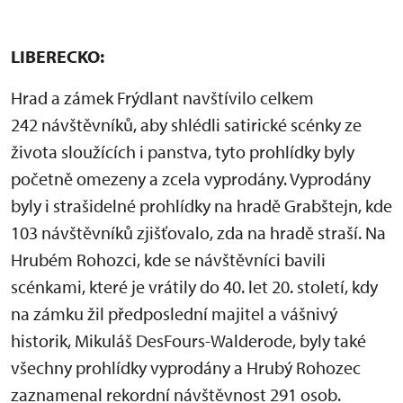
LIBERECKO:
Hrad a zámek Frýdlant navštívilo celkem
242 návštěvníků, aby shlédli satirické scénky ze
života sloužících i panstva, tyto prohlídky byly
početně omezeny a zcela vyprodány. Vyprodány
byly i strašidelné prohlídky na hradě Grabštejn, kde
103 návštěvníků zjišťovalo, zda na hradě straší. Na
Hrubém Rohozci, kde se návštěvníci bavili
scénkami, které je vrátily do 40. let 20. století, kdy
na zámku žil předposlední majitel a vášnivý
historik, Mikuláš DesFours-Walderode, byly také
všechny prohlídky vyprodány a Hrubý Rohozec
zaznamenal rekordní návštěvnost 291 osob.