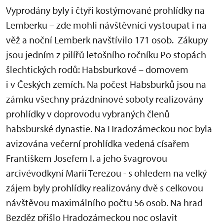
Vyprodány byly i čtyři kostýmované prohlídky na
Lemberku – zde mohli návštěvníci vystoupat i na
věž a noční Lemberk navštívilo 171 osob. Zákupy
jsou jedním z pilířů letošního ročníku Po stopách
šlechtických rodů: Habsburkové – domovem
i v Českých zemích. Na počest Habsburků jsou na
zámku všechny prázdninové soboty realizovány
prohlídky v doprovodu vybraných členů
habsburské dynastie. Na Hradozámeckou noc byla
avizována večerní prohlídka vedená císařem
Františkem Josefem I. a jeho švagrovou
arcivévodkyní Marií Terezou - s ohledem na velký
zájem byly prohlídky realizovány dvě s celkovou
návštěvou maximálního počtu 56 osob. Na hrad
Bezděz přišlo Hradozámeckou noc oslavit