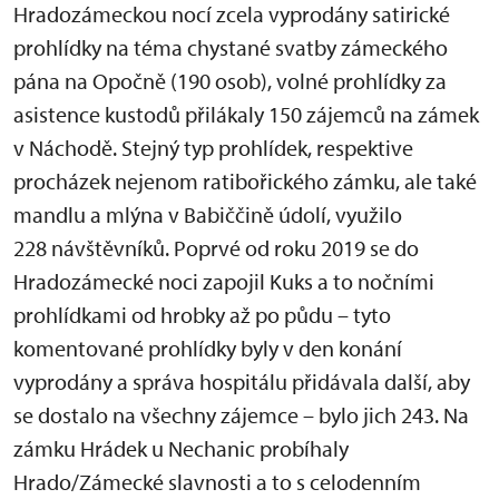
Hradozámeckou nocí zcela vyprodány satirické
prohlídky na téma chystané svatby zámeckého
pána na Opočně (190 osob), volné prohlídky za
asistence kustodů přilákaly 150 zájemců na zámek
v Náchodě. Stejný typ prohlídek, respektive
procházek nejenom ratibořického zámku, ale také
mandlu a mlýna v Babiččině údolí, využilo
228 návštěvníků. Poprvé od roku 2019 se do
Hradozámecké noci zapojil Kuks a to nočními
prohlídkami od hrobky až po půdu – tyto
komentované prohlídky byly v den konání
vyprodány a správa hospitálu přidávala další, aby
se dostalo na všechny zájemce – bylo jich 243. Na
zámku Hrádek u Nechanic probíhaly
Hrado/Zámecké slavnosti a to s celodenním