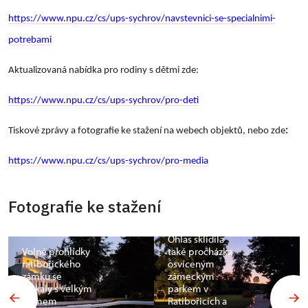
https://www.npu.cz/cs/ups-sychrov/navstevnici-se-specialnimi-
potrebami
Aktualizovaná nabídka pro rodiny s dětmi zde:
https://www.npu.cz/cs/ups-sychrov/pro-deti
Tiskové zprávy a fotografie ke stažení na webech objektů, nebo zde
:
https://www.npu.cz/cs/ups-sychrov/pro-media
Fotografie ke stažení
Ohlas sklidila
Volné prohlídky
také procházka
ratibořického
osvíceným
zámku se
zámeckým
setkaly s velkým
parkem v
zájmem
Ratibořicích a