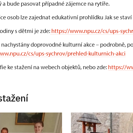
ký a bude pasovat případné zájemce na rytíře.
íce osob lze zajednat edukativní prohlídku Jak se staví
diny s dětmi je zde:
https://www.npu.cz/cs/ups-sychr
 nachystány doprovodné kulturní akce – podrobně, po k
www.npu.cz/cs/ups-sychrov/prehled-kulturnich-akci
fie ke stažení na webech objektů, nebo zde:
https://w
stažení