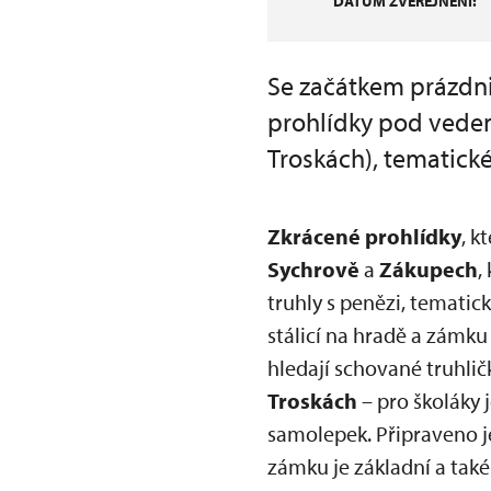
DATUM ZVEŘEJNĚNÍ:
Se začátkem prázdni
prohlídky pod vedení
Troskách), tematick
Zkrácené prohlídky
, k
Sychrově
a
Zákupech
,
truhly s penězi, temati
stálicí na hradě a zámku
hledají schované truhlič
Troskách
– pro školáky 
samolepek. Připraveno j
zámku je základní a tak