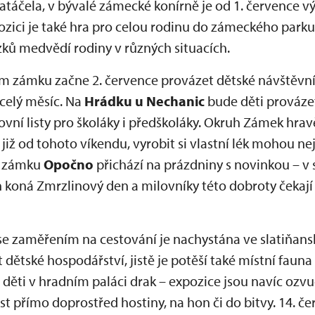
 natáčela, v bývalé zámecké konírně je od 1. července
pozici je také hra pro celou rodinu do zámeckého par
zků medvědí rodiny v různých situacích.
 zámku začne 2. července provázet dětské návštěvní
 celý měsíc. Na
Hrádku u Nechanic
bude děti prováze
covní listy pro školáky i předškoláky. Okruh Zámek hrav
iž od tohoto víkendu, vyrobit si vlastní lék mohou ne
a zámku
Opočno
přichází na prázdniny s novinkou – v 
koná Zmrzlinový den a milovníky této dobroty čekaj
e zaměřením na cestování je nachystána ve slatiňansk
ětské hospodářství, jistě je potěší také místní fauna (
 děti v hradním paláci drak – expozice jsou navíc ozv
st přímo doprostřed hostiny, na hon či do bitvy. 14. č