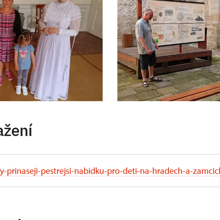
ažení
y-prinaseji-pestrejsi-nabidku-pro-deti-na-hradech-a-zamcic