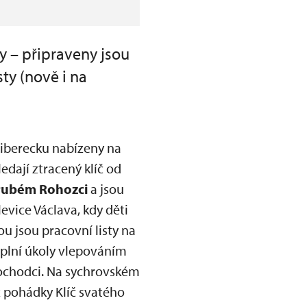
y – připraveny jsou
ty (nově i na
Liberecku nabízeny na
ledají ztracený klíč od
rubém Rohozci
a jsou
evice Václava, kdy děti
u jsou pracovní listy na
i plní úkoly vlepováním
nochodci. Na sychrovském
z pohádky Klíč svatého