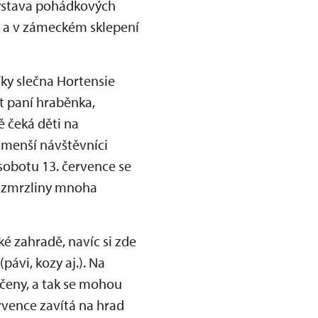
 výstava pohádkových
ku a v zámeckém sklepení
ky slečna Hortensie
t paní hraběnka,
ě čeká děti na
jmenší návštěvníci
sobotu 13. července se
í zmrzliny mnoha
é zahradě, navíc si zde
pávi, kozy aj.). Na
učeny, a tak se mohou
ervence zavítá na hrad