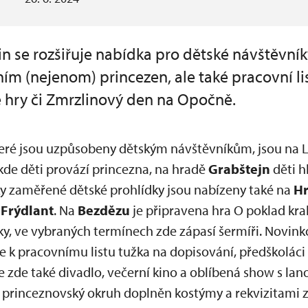
n se rozšiřuje nabídka pro dětské návštěvník
m (nejenom) princezen, ale také pracovní lis
é hry či Zmrzlinový den na Opočně.
teré jsou uzpůsobeny dětským návštěvníkům, jsou na 
 kde děti provází princezna, na hradě
Grabštejn
děti h
cky zaměřené dětské prohlídky jsou nabízeny také na
H
Frýdlant
. Na
Bezdězu
je připravena hra O poklad kral
ky, ve vybraných termínech zde zápasí šermíři. Novinko
je k pracovnímu listu tužka na dopisování, předškolác
e zde také divadlo, večerní kino a oblíbená show s la
é princeznovský okruh doplněn kostýmy a rekvizitami 