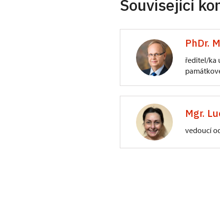
Související ko
PhDr. M
ředitel/ka
památkové
ÚPS na Sychrově
3/, Sychrov 3
Mgr. Lu
vedoucí o
ÚPS na Sychrově
Zámecký park 1/,