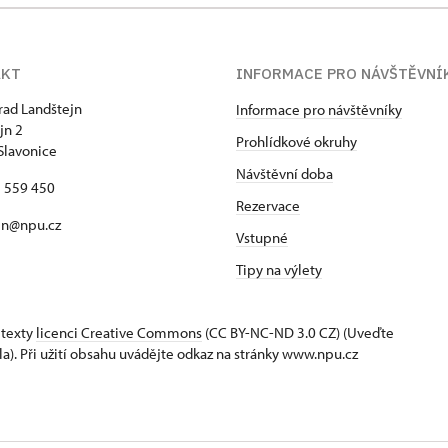
AKT
INFORMACE PRO NÁVŠTĚVNÍ
hrad Landštejn
Informace pro návštěvníky
jn 2
Prohlídkové okruhy
Slavonice
Návštěvní doba
7 559 450
Rezervace
jn@npu.cz
Vstupné
Tipy na výlety
 texty
licenci Creative Commons
(CC BY-NC-ND 3.0 CZ) (Uveďte
la). Při užití obsahu uvádějte odkaz na stránky www.npu.cz