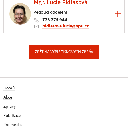
Mgr. Lucie Bidlasová
3/, Sychrov 3
vedoucí oddělení
773 775 944
bidlasova.lucie@npu.cz
ÚPS na Sychrově
Zámecký park 1/, Slatiňany
ZPĚT NA VÝPIS TISKOVÝCH ZPRÁV
Domů
Akce
Zprávy
Publikace
Pro média