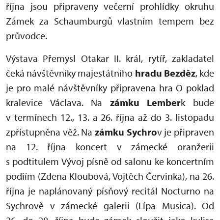
října jsou připraveny večerní prohlídky okruhu
Zámek za Schaumburgů vlastním tempem bez
průvodce.
Výstava Přemysl Otakar II. král, rytíř, zakladatel
čeká návštěvníky majestátního
hradu Bezděz
, kde
je pro malé návštěvníky připravena hra O poklad
kralevice Václava. Na
zámku Lember
k bude
v termínech 12., 13. a 26. října až do 3. listopadu
zpřístupněna věž. Na
zámku Sychro
v je připraven
na 12. října koncert v zámecké oranžerii
s podtitulem Vývoj písně od salonu ke koncertním
podiím (Zdena Kloubová, Vojtěch Červinka), na 26.
října je naplánovaný písňový recitál Nocturno na
Sychrově v zámecké galerii (Lípa Musica). Od