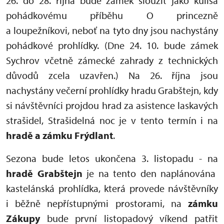
26. do 28. října bude zámek sloužit jako kulisa
pohádkovému příběhu O princezně
a loupežníkovi, neboť na tyto dny jsou nachystány
pohádkové prohlídky. (Dne 24. 10. bude zámek
Sychrov včetně zámecké zahrady z technických
důvodů zcela uzavřen.) Na 26. října jsou
nachystány večerní prohlídky hradu Grabštejn, kdy
si návštěvníci projdou hrad za asistence laskavých
strašidel, Strašidelná noc je v tento termín i na
hradě a zámku Frýdlant
.
Sezona bude letos ukončena 3. listopadu - na
hradě Grabštejn
je na tento den naplánována
kastelánská prohlídka, která provede návštěvníky
i běžně nepřístupnými prostorami, na
zámku
Zákupy
bude první listopadový víkend patřit