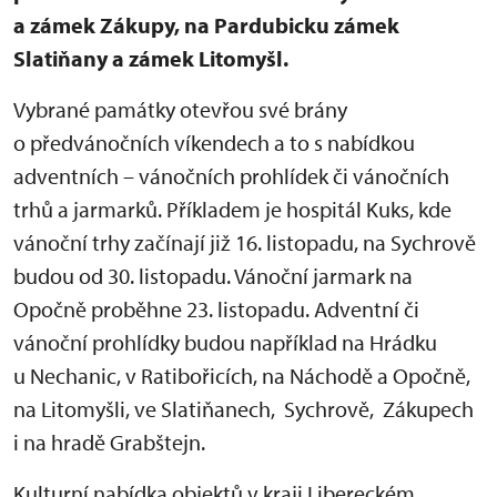
a zámek Zákupy, na Pardubicku zámek
Slatiňany a zámek Litomyšl.
Vybrané památky otevřou své brány
o předvánočních víkendech a to s nabídkou
adventních – vánočních prohlídek či vánočních
trhů a jarmarků. Příkladem je hospitál Kuks, kde
vánoční trhy začínají již 16. listopadu, na Sychrově
budou od 30. listopadu. Vánoční jarmark na
Opočně proběhne 23. listopadu. Adventní či
vánoční prohlídky budou například na Hrádku
u Nechanic, v Ratibořicích, na Náchodě a Opočně,
na Litomyšli, ve Slatiňanech, Sychrově, Zákupech
i na hradě Grabštejn.
Kulturní nabídka objektů v kraji Libereckém,