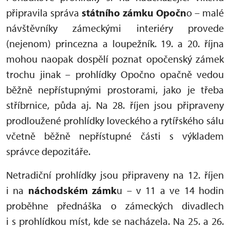
připravila správa
státního zámku Opočn
o – malé
návštěvníky zámeckými interiéry provede
(nejenom) princezna a loupežník. 19. a 20. října
mohou naopak dospělí poznat opočenský zámek
trochu jinak – prohlídky Opočno opačně vedou
běžně nepřístupnými prostorami, jako je třeba
stříbrnice, půda aj. Na 28. říjen jsou připraveny
prodloužené prohlídky loveckého a rytířského sálu
včetně běžně nepřístupné části s výkladem
správce depozitáře.
Netradiční prohlídky jsou připraveny na 12. říjen
i na
náchodském zámk
u – v 11 a ve 14 hodin
proběhne přednáška o zámeckých divadlech
i s prohlídkou míst, kde se nacházela. Na 25. a 26.