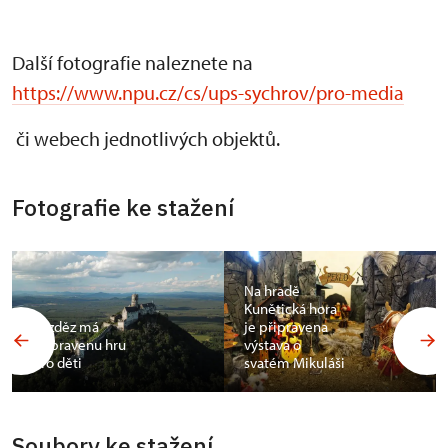
Další fotografie naleznete na
https://www.npu.cz/cs/ups-sychrov/pro-media
či webech jednotlivých objektů.
Fotografie ke stažení
Na hradě
Kunětická hora
Bezděz má
je připravena
připravenu hru
výstava o
pro děti
svatém Mikuláši
Soubory ke stažení