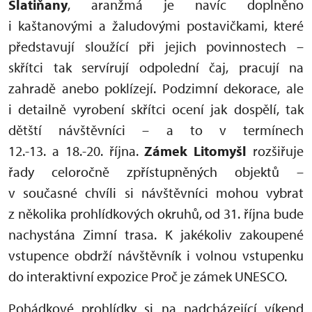
Slatiňany
, aranžmá je navíc doplněno
i kaštanovými a žaludovými postavičkami, které
představují sloužící při jejich povinnostech –
skřítci tak servírují odpolední čaj, pracují na
zahradě anebo poklízejí. Podzimní dekorace, ale
i detailně vyrobení skřítci ocení jak dospělí, tak
dětští návštěvníci – a to v termínech
12.-13. a 18.-20. října.
Zámek Litomyšl
rozšiřuje
řady celoročně zpřístupněných objektů –
v současné chvíli si návštěvníci mohou vybrat
z několika prohlídkových okruhů, od 31. října bude
nachystána Zimní trasa. K jakékoliv zakoupené
vstupence obdrží návštěvník i volnou vstupenku
do interaktivní expozice Proč je zámek UNESCO.
Pohádkové prohlídky si na nadcházející víkend