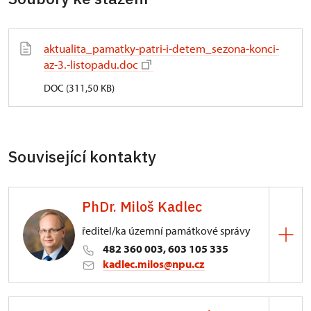
aktualita_pamatky-patri-i-detem_sezona-konci-
az-3.-listopadu.doc
DOC (311,50 KB)
Související kontakty
PhDr. Miloš Kadlec
ředitel/ka územní památkové správy
482 360 003, 603 105 335
kadlec.milos@npu.cz
ÚPS na Sychrově