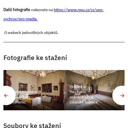
Další fotografie
naleznete na
https://www.npu.cz/cs/ups-
sychrov/pro-media
či webech jednotlivých objektů.
Fotografie ke stažení
Hrádek u
Císařská ložnice
Nechanic -
na Hrádku u
rekonstrukce
Nechanic
císařské ložnice
Soubory ke stažení