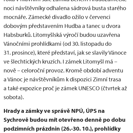
noci návštěvníky odhalena sádrová busta starého
mocnáře. Zámecké divadlo ožilo v červenci
dobovým představením Hudba a tanec u dvora
Habsburků. Litomyšlská výročí budou uzavřena
Vánočními prohlídkami (od 30. listopadu do
31. prosince), které představí, jak se slavily Vánoce
ve šlechtických kruzích. I zámek Litomyšl má –
nově – celoroční provoz. Kromě období adventu
a Vánoc je návštěvníkům k dispozici Zimní trasa
a také expozice proč je zámek UNESCO (čtvrtek až
sobota).
Hrady a zámky ve správě NPÚ, ÚPS na
Sychrově budou mít otevřeno denně po dobu
podzimních prázdnin (26.-30. 10.), prohlídky