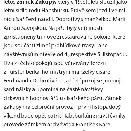
letos
zámek Zákupy,
který v 19. století sloužil jako
letní sídlo rodu Habsburků. Právě sem jezdil velmi
rád císař Ferdinand I. Dobrotivý s manželkou Marií
Annou Savojskou. Na jaře byly veřejnosti
zpřístupněny tři nově zrestaurované pokoje, které
jsou součástí zimní prohlídkové trasy. Ta se
návštěvníkům otevře od 4., respektive 5. listopadu.
Dva z těchto pokojů jsou věnovány Terezii
z Fürstenberka, hofmistryni manželky císaře
Ferdinanda Dobrotivého, a třetí pokoj se jmenuje
kardinálský a upomíná na časté návštěvy
církevních hodnostářů u císařského páru. Zámek
Zákupy má celoroční provoz – první listopadový
víkend bude opět patřit Habsburkům: návštěvníky
provede zámkem arcivévoda František Karel