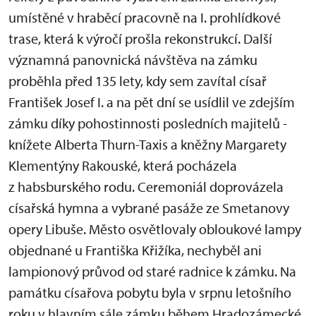
umístěné v hraběcí pracovně na I. prohlídkové
trase, která k výročí prošla rekonstrukcí. Další
významná panovnická návštěva na zámku
proběhla před 135 lety, kdy sem zavítal císař
František Josef I. a na pět dní se usídlil ve zdejším
zámku díky pohostinnosti posledních majitelů -
knížete Alberta Thurn-Taxis a kněžny Margarety
Klementýny Rakouské, která pocházela
z habsburského rodu. Ceremoniál doprovázela
císařská hymna a vybrané pasáže ze Smetanovy
opery Libuše. Město osvětlovaly obloukové lampy
objednané u Františka Křižíka, nechyběl ani
lampionový průvod od staré radnice k zámku. Na
památku císařova pobytu byla v srpnu letošního
roku v hlavním sále zámku během Hradozámecké