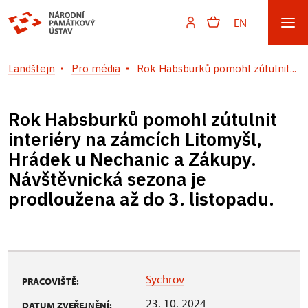
EN
Landštejn
Pro média
Rok Habsburků pomohl zútulnit...
Rok Habsburků pomohl zútulnit
interiéry na zámcích Litomyšl,
Hrádek u Nechanic a Zákupy.
Návštěvnická sezona je
prodloužena až do 3. listopadu.
Sychrov
PRACOVIŠTĚ:
23. 10. 2024
DATUM ZVEŘEJNĚNÍ: