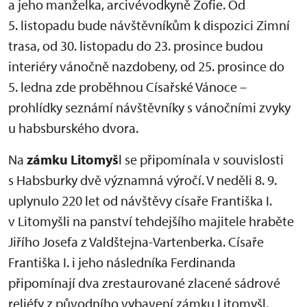
a jeho manželka, arcivévodkyně Žofie. Od
5. listopadu bude návštěvníkům k dispozici Zimní
trasa, od 30. listopadu do 23. prosince budou
interiéry vánočně nazdobeny, od 25. prosince do
5. ledna zde proběhnou Císařské Vánoce –
prohlídky seznámí návštěvníky s vánočními zvyky
u habsburského dvora.
Na
zámku Litomyš
l se připomínala v souvislosti
s Habsburky dvě významná výročí. V neděli 8. 9.
uplynulo 220 let od návštěvy císaře Františka I.
v Litomyšli na panství tehdejšího majitele hraběte
Jiřího Josefa z Valdštejna-Vartenberka. Císaře
Františka I. i jeho následníka Ferdinanda
připomínají dva zrestaurované zlacené sádrové
reliéfy z původního vybavení zámku Litomyšl,