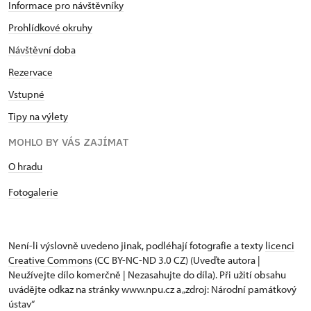
Informace pro návštěvníky
Prohlídkové okruhy
Návštěvní doba
Rezervace
Vstupné
Tipy na výlety
MOHLO BY VÁS ZAJÍMAT
O hradu
Fotogalerie
Není-li výslovně uvedeno jinak, podléhají fotografie a texty
licenci
Creative Commons
(CC BY-NC-ND 3.0 CZ) (Uveďte autora |
Neužívejte dílo komerčně | Nezasahujte do díla). Při užití obsahu
uvádějte odkaz na stránky www.npu.cz a „zdroj: Národní památkový
ústav“