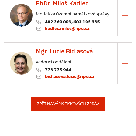
PhDr. Miloš Kadlec
ředitel/ka územní památkové správy
482 360 003, 603 105 335
kadlec.milos@npu.cz
ÚPS na Sychrově
Mgr. Lucie Bidlasová
3/, Sychrov 3
vedoucí oddělení
773 775 944
bidlasova.lucie@npu.cz
ÚPS na Sychrově
Zámecký park 1/, Slatiňany
ZPĚT NA VÝPIS TISKOVÝCH ZPRÁV