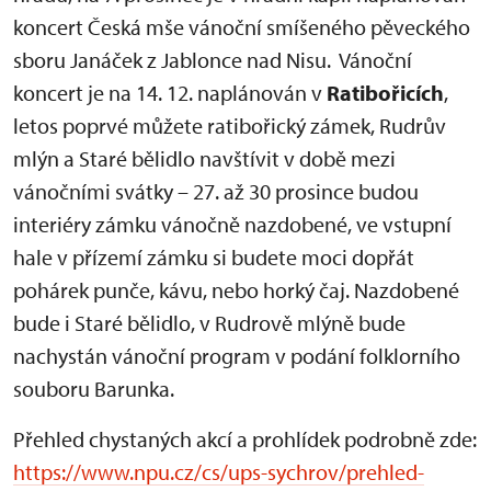
koncert Česká mše vánoční smíšeného pěveckého
sboru Janáček z Jablonce nad Nisu. Vánoční
koncert je na 14. 12. naplánován v
Ratibořicích
,
letos poprvé můžete ratibořický zámek, Rudrův
mlýn a Staré bělidlo navštívit v době mezi
vánočními svátky – 27. až 30 prosince budou
interiéry zámku vánočně nazdobené, ve vstupní
hale v přízemí zámku si budete moci dopřát
pohárek punče, kávu, nebo horký čaj. Nazdobené
bude i Staré bělidlo, v Rudrově mlýně bude
nachystán vánoční program v podání folklorního
souboru Barunka.
Přehled chystaných akcí a prohlídek podrobně zde:
https://www.npu.cz/cs/ups-sychrov/prehled-