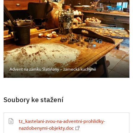
Advent na zámku Slatiňany – zámecká kuchyně
Soubory ke stažení
tz_kastelani-zvou-na-adventni-prohlidky-
nazdobenymi-objekty.doc