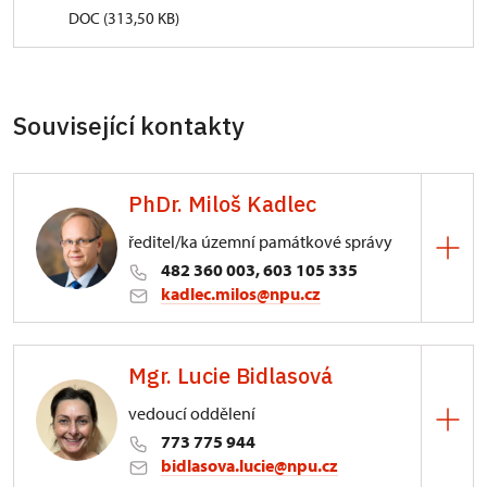
DOC (313,50 KB)
Související kontakty
PhDr. Miloš Kadlec
ředitel/ka územní památkové správy
482 360 003, 603 105 335
kadlec.milos@npu.cz
ÚPS na Sychrově
Mgr. Lucie Bidlasová
3/, Sychrov 3
vedoucí oddělení
773 775 944
bidlasova.lucie@npu.cz