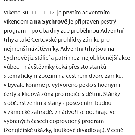
Víkend 30. 11. – 1. 12. je prvním adventním
víkendem a
na Sychrově
je připraven pestrý
program – po oba dny zde proběhnou Adventní
trhy a také Čertovské prohlídky zámku pro
nejmenší návštěvníky. Adventní trhy jsou na
Sychrově již stálicí a patří mezi nejoblíbenější akce
vůbec – návštěvníky čeká přes sto stánků
s tematickým zbožím na čestném dvoře zámku,
v bývalé konírně je vytvořeno peklo s hodnými
čerty a klidová zóna pro rodiče s dětmi. Stánky
s občerstvením a stany s posezením budou
v zámecké zahradě, v nádvoří se odehraje ve
vybraných časech doprovodný program
(žongléřské ukázky, loutkové divadlo aj.). V ceně