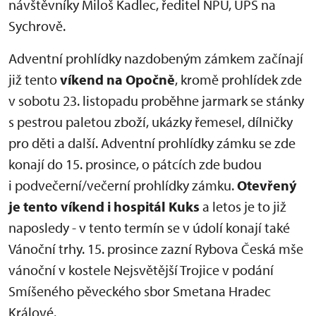
návštěvníky Miloš Kadlec, ředitel NPÚ, ÚPS na
Sychrově.
Adventní prohlídky nazdobeným zámkem začínají
již tento
víkend na Opočně
, kromě prohlídek zde
v sobotu 23. listopadu proběhne jarmark se stánky
s pestrou paletou zboží, ukázky řemesel, dílničky
pro děti a další. Adventní prohlídky zámku se zde
konají do 15. prosince, o pátcích zde budou
i podvečerní/večerní prohlídky zámku.
Otevřený
je tento víkend i hospitál Kuks
a letos je to již
naposledy - v tento termín se v údolí konají také
Vánoční trhy. 15. prosince zazní Rybova Česká mše
vánoční v kostele Nejsvětější Trojice v podání
Smíšeného pěveckého sbor Smetana Hradec
Králové.