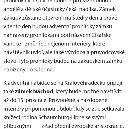
prohlídka v 15 a v 16 hodin – provázet budou
andělé a dětské účastníky čeká nadílka. Zámek
Zákupy zůstane otevřen i na Štědrý den a právě
v tento den budou adventní prohlídky zámku
nahrazeny prohlídkami pod názvem Císařské
Vánoce - změní se nejenom interiéry, které
návštěvník uvidí, ale také výzdoba a průvodcovské
slovo. Tyto prohlídky budou na zákupském zámku
nabízeny do 5. ledna.
K adventní nabídce se na Královéhradecku připojí
také
zámek Náchod
, který bude možné navštívit
až do 15. prosince. Provoněné a nazdobené
interiéry připomenou období, kdy se zde setkávala
knížecí rodina Schaumburg-Lippe se svými
příbuznými z řad přední evropské aristokracie.