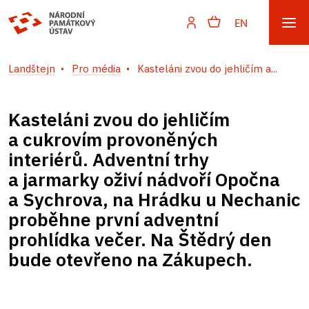
EN
Landštejn
Pro média
Kasteláni zvou do jehličím a...
Kasteláni zvou do jehličím
a cukrovím provoněných
interiérů. Adventní trhy
a jarmarky oživí nádvoří Opočna
a Sychrova, na Hrádku u Nechanic
proběhne první adventní
prohlídka večer. Na Štědrý den
bude otevřeno na Zákupech.