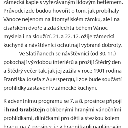
zámecká kaple s vyřezávaným lidovým betlémem.
Průvodci zde budou hovořit o tom, jak probíhaly
Vánoce nejenom na litomyšlském zámku, ale i na
císařském dvoře a zda šlechta během Vánoc
myslela i na sloužící. 21. a 22. 12. ožije zámecká
kuchyně a návštěvníci ochutnají vybrané dobroty.
Ve Slatiňanech se návštěvníci (od 30. 11.)
pokochají výzdobou interiérů a prožijí Štědrý den
a Štědrý večer tak, jak jej zažila v roce 1901 rodina
Františka Josefa z Auerspergu, i zde bude součástí
prohlídky zastavení v zámecké kuchyni.
K adventnímu programu se 7. a 8. prosince připojí
i
hrad Grabštejn
oblíbenými hranými vánočními
prohlídkami, dílničkami pro děti a stezkou kolem
hradu, na 7. prosinec je v hradní kapli naplánován