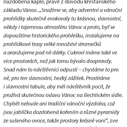
nazdobená kaple, právě z důvodu křesťanského
základu Vánoc.
„Snažíme se, aby adventní a vánoční
prohlídky skutečně evokovaly tu krásnou, slavnostní,
někdy i tajemnou atmosféru Vánoc a proto, byť se
dopouštíme historického prohřešku, instalujeme na
prohlídkové trasy velké množství stromečků
a aranžujeme pod ně dárky. Cukroví máme také ve
více prostorách, než jak tomu bývalo doopravdy.
Snad nám to návštěvníci odpustí – chystáme to pro
ně, pro ten slavnostní, hezký zážitek. Prostíráme
i slavnostní tabule, aby měl návštěvník pocit, že
prožívá skutečnou oslavu Vánoc na šlechtickém sídle.
Chybět nebude ani tradiční vánoční výzdoba, což
jsou jablíčka dozdobená kořením a různé pyramidy
ze sušeného ovoce, takže prostory krásně voní“
, zve