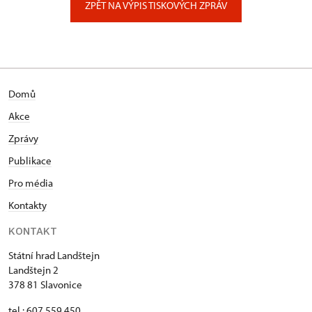
ZPĚT NA VÝPIS TISKOVÝCH ZPRÁV
Domů
Akce
Zprávy
Publikace
Pro média
Kontakty
KONTAKT
Státní hrad Landštejn
Landštejn 2
378 81 Slavonice
tel.: 607 559 450