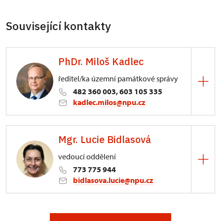
Související kontakty
PhDr. Miloš Kadlec
ředitel/ka územní památkové správy
482 360 003, 603 105 335
kadlec.milos@npu.cz
ÚPS na Sychrově
Mgr. Lucie Bidlasová
3/, Sychrov 3
vedoucí oddělení
773 775 944
bidlasova.lucie@npu.cz
ÚPS na Sychrově
Zámecký park 1/, Slatiňany