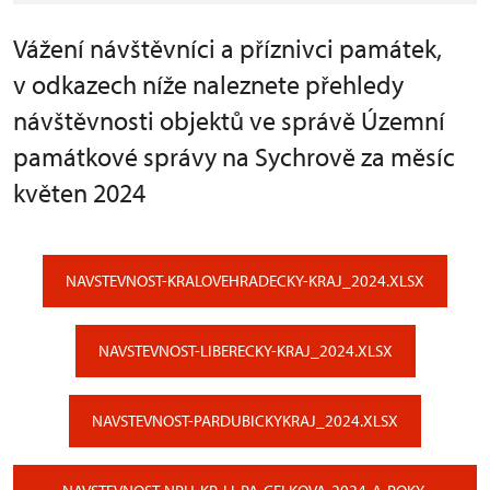
Vážení návštěvníci a příznivci památek,
v odkazech níže naleznete přehledy
návštěvnosti objektů ve správě Územní
památkové správy na Sychrově za měsíc
květen 2024
NAVSTEVNOST-KRALOVEHRADECKY-KRAJ_2024.XLSX
NAVSTEVNOST-LIBERECKY-KRAJ_2024.XLSX
NAVSTEVNOST-PARDUBICKYKRAJ_2024.XLSX