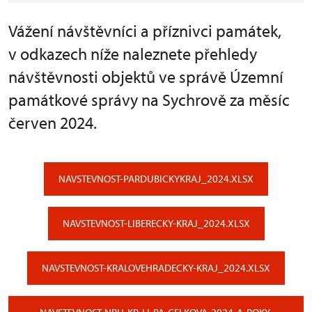
Vážení návštěvníci a příznivci památek,
v odkazech níže naleznete přehledy
návštěvnosti objektů ve správě Územní
památkové správy na Sychrově za měsíc
červen 2024.
NAVSTEVNOST-PARDUBICKYKRAJ_2024.XLSX
NAVSTEVNOST-LIBERECKY-KRAJ_2024.XLSX
NAVSTEVNOST-KRALOVEHRADECKY-KRAJ_2024.XLSX