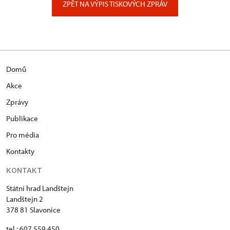
ZPĚT NA VÝPIS TISKOVÝCH ZPRÁV
Domů
Akce
Zprávy
Publikace
Pro média
Kontakty
KONTAKT
Státní hrad Landštejn
Landštejn 2
378 81 Slavonice
tel.: 607 559 450