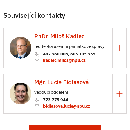
Související kontakty
PhDr. Miloš Kadlec
ředitel/ka územní památkové správy
482 360 003, 603 105 335
kadlec.milos@npu.cz
ÚPS na Sychrově
Mgr. Lucie Bidlasová
3/, Sychrov 3
vedoucí oddělení
773 775 944
bidlasova.lucie@npu.cz
ÚPS na Sychrově
Zámecký park 1/, Slatiňany