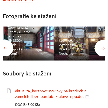
Fotografie ke stažení
Copyright: SZ
Litomyšl - proč
je zámek
UNESCO -
květinová
model
výzdoba na
historického
Hrádku u
lešení
Nechanic
Soubory ke stažení
aktualita_kvetnove-novinky-na-hradech-a-
zamcich-liber_pardub_kralove_npu.doc
DOC (345,00 KB)