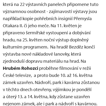
která na 22 výstavních panelech připomene tuto
významnou osobnost - zajímavostí výstavy jsou
například kopie pohřebních insignií Přemysla
Otakara II. či jeho meče. Na 11. květen je
připraveno šermířské vystoupení a dobývání
hradu, na 25. květen noční výstup doplněný
kulturním programem. Na hradě Bezděz končí
výstavba nové nákladové lanovky, která
zjednoduší dopravu materiálu na hrad. Na
Hrubém Rohozci
proběhne filmování v režii
České televize, a proto bude 10. až 16. května
zámek uzavřen. Nádvoří, park i kavárna zůstanou
v těchto dnech otevřeny, výjimkou je pondělí
a úterý 13. a 14. května, kdy zůstane uzavřen
nejenom zámek, ale i park a nádvoří s kavárnou.