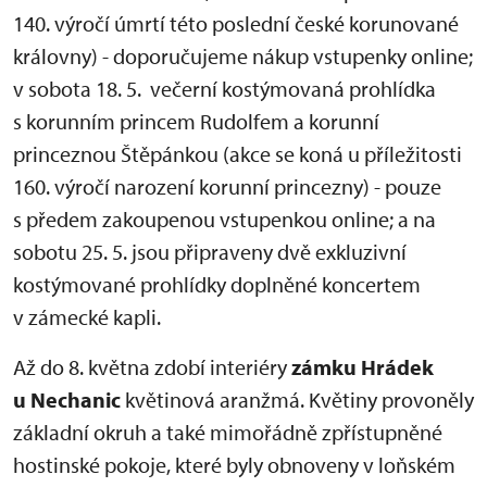
140. výročí úmrtí této poslední české korunované
královny) - doporučujeme nákup vstupenky online;
v sobota 18. 5. večerní kostýmovaná prohlídka
s korunním princem Rudolfem a korunní
princeznou Štěpánkou (akce se koná u příležitosti
160. výročí narození korunní princezny) - pouze
s předem zakoupenou vstupenkou online; a na
sobotu 25. 5. jsou připraveny dvě exkluzivní
kostýmované prohlídky doplněné koncertem
v zámecké kapli.
Až do 8. května zdobí interiéry
zámku Hrádek
u Nechanic
květinová aranžmá. Květiny provoněly
základní okruh a také mimořádně zpřístupněné
hostinské pokoje, které byly obnoveny v loňském