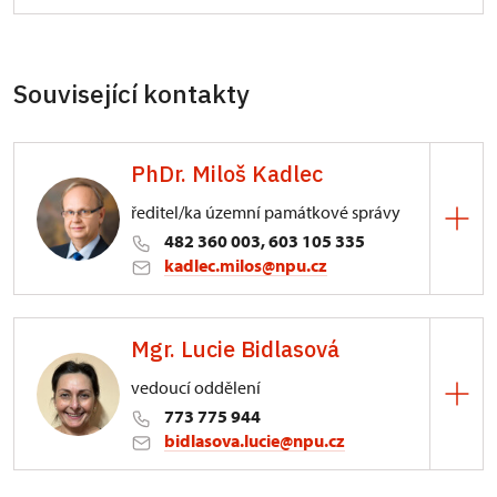
Související kontakty
PhDr. Miloš Kadlec
ředitel/ka územní památkové správy
482 360 003, 603 105 335
kadlec.milos@npu.cz
ÚPS na Sychrově
Mgr. Lucie Bidlasová
3/, Sychrov 3
vedoucí oddělení
773 775 944
bidlasova.lucie@npu.cz
ÚPS na Sychrově