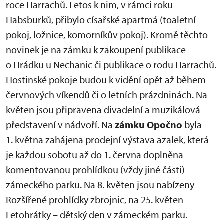
roce Harrachů. Letos k nim, v rámci roku
Habsburků, přibylo císařské apartmá (toaletní
pokoj, ložnice, komorníkův pokoj). Kromě těchto
novinek je na zámku k zakoupení publikace
o Hrádku u Nechanic či publikace o rodu Harrachů.
Hostinské pokoje budou k vidění opět až během
červnových víkendů či o letních prázdninách. Na
květen jsou připravena divadelní a muzikálová
představení v nádvoří. Na
zámku Opočno
byla
1. května zahájena prodejní výstava azalek, která
je každou sobotu až do 1. června doplněna
komentovanou prohlídkou (vždy jiné části)
zámeckého parku. Na 8. květen jsou nabízeny
Rozšířené prohlídky zbrojnic, na 25. květen
Letohrátky – dětský den v zámeckém parku.