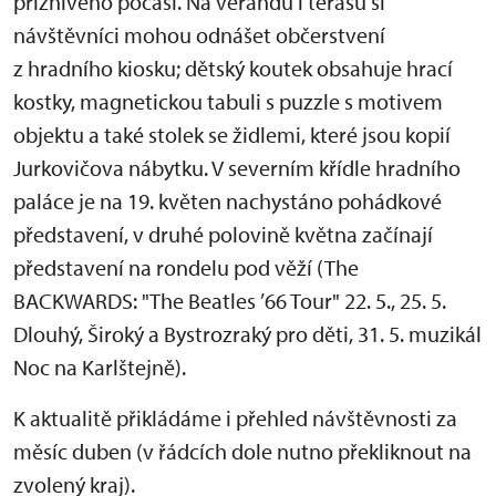
příznivého počasí. Na verandu i terasu si
návštěvníci mohou odnášet občerstvení
z hradního kiosku; dětský koutek obsahuje hrací
kostky, magnetickou tabuli s puzzle s motivem
objektu a také stolek se židlemi, které jsou kopií
Jurkovičova nábytku. V severním křídle hradního
paláce je na 19. květen nachystáno pohádkové
představení, v druhé polovině května začínají
představení na rondelu pod věží (The
BACKWARDS: "The Beatles ’66 Tour" 22. 5., 25. 5.
Dlouhý, Široký a Bystrozraký pro děti, 31. 5. muzikál
Noc na Karlštejně).
K aktualitě přikládáme i přehled návštěvnosti za
měsíc duben (v řádcích dole nutno překliknout na
zvolený kraj).