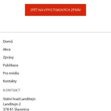
Zámecký park 1/, Slatiňany
ZPĚT NA VÝPIS TISKOVÝCH ZPRÁV
Domů
Akce
Zprávy
Publikace
Pro média
Kontakty
KONTAKT
Státní hrad Landštejn
Landštejn 2
378 81 Slavonice