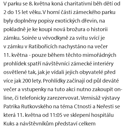
V parku se 8. května koná charitativní běh dětí od
2 do 15 let věku. V horní části zámeckého parku
byly doplněny popisy exotických dřevin, na
pokladně je ke koupi nová brožura o historii
zámku. Soirée u vévodkyně za svitu svící je
v zámku v Ratibořicích nachystáno na večer
11. května - pouze během těchto mimořádných
prohlídek spatří návštěvníci zámecké interiéry
osvětlené tak, jak je vídali jejich obyvatelé před
více jak 200 lety. Prohlídky začínají od půl deváté
večer a vstupenky na tuto akci nutno zakoupit on-
line, či telefonicky zarezervovat. Vernisáž výstavy
Patrika Rutkovského na téma Ctnosti a Neřesti se
která 11. května od 11:05 ve sklepení hospitálu
Kuks a návštěvníkům představí celkem