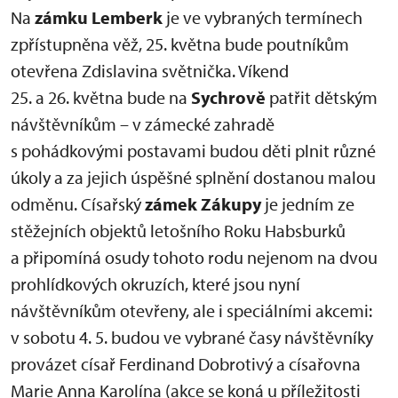
Na
zámku Lemberk
je ve vybraných termínech
zpřístupněna věž, 25. května bude poutníkům
otevřena Zdislavina světnička. Víkend
25. a 26. května bude na
Sychrově
patřit dětským
návštěvníkům – v zámecké zahradě
s pohádkovými postavami budou děti plnit různé
úkoly a za jejich úspěšné splnění dostanou malou
odměnu. Císařský
zámek Zákupy
je jedním ze
stěžejních objektů letošního Roku Habsburků
a připomíná osudy tohoto rodu nejenom na dvou
prohlídkových okruzích, které jsou nyní
návštěvníkům otevřeny, ale i speciálními akcemi:
v sobotu 4. 5. budou ve vybrané časy návštěvníky
provázet císař Ferdinand Dobrotivý a císařovna
Marie Anna Karolína (akce se koná u příležitosti