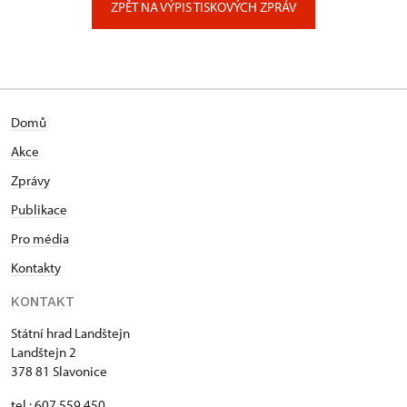
ZPĚT NA VÝPIS TISKOVÝCH ZPRÁV
Domů
Akce
Zprávy
Publikace
Pro média
Kontakty
KONTAKT
Státní hrad Landštejn
Landštejn 2
378 81 Slavonice
tel.: 607 559 450