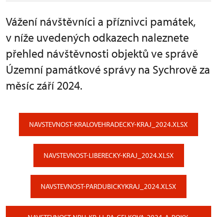
Vážení návštěvníci a příznivci památek,
v níže uvedených odkazech naleznete
přehled návštěvnosti objektů ve správě
Územní památkové správy na Sychrově za
měsíc září 2024.
NAVSTEVNOST-KRALOVEHRADECKY-KRAJ_2024.XLSX
NAVSTEVNOST-LIBERECKY-KRAJ_2024.XLSX
NAVSTEVNOST-PARDUBICKYKRAJ_2024.XLSX