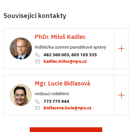
Související kontakty
PhDr. Miloš Kadlec
ředitel/ka územní památkové správy
482 360 003, 603 105 335
kadlec.milos@npu.cz
ÚPS na Sychrově
Mgr. Lucie Bidlasová
3/, Sychrov 3
vedoucí oddělení
773 775 944
bidlasova.lucie@npu.cz
ÚPS na Sychrově
Zámecký park 1/, Slatiňany