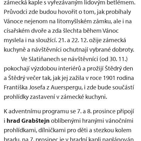
zámecká kaple s vyřezávaným lidovým betlémem.
Průvodci zde budou hovořit o tom, jak probíhaly
Vánoce nejenom na litomyšlském zámku, ale i na
císařském dvoře a zda šlechta během Vánoc
myslela i na sloužící. 21. a 22. 12. ožije zámecká
kuchyně a návštěvníci ochutnají vybrané dobroty.
Ve Slatiňanech se návštěvníci (od 30. 11.)
pokochají výzdobou interiérů a prožijí Štědrý den
a Štědrý večer tak, jak jej zažila v roce 1901 rodina
Františka Josefa z Auerspergu, i zde bude součástí
prohlídky zastavení v zámecké kuchyni.
K adventnímu programu se 7. a 8. prosince připojí
i
hrad Grabštejn
oblíbenými hranými vánočními
prohlídkami, dílničkami pro děti a stezkou kolem
hradu, na 7. prosinec je v hradní kapli naplánován