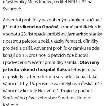
návštěvníky Miloš Kadlec, ředitel NPÚ, ÚPS na
Sychrově.
Adventní prohlídky nazdobeným zámkem začínají
již tento
víkend na Opočně
, kromě prohlídek zde
v sobotu 23. listopadu proběhne jarmark se stánky
s pestrou paletou zboží, ukázky řemesel, dílničky
pro děti a další. Adventní prohlídky zámku se zde
konají do 15. prosince, o pátcích zde budou
i podvečerní/večerní prohlídky zámku.
Otevřený
je tento víkend i hospitál Kuks
a letos je to již
naposledy - v tento termín se v údolí konají také
Vánoční trhy. 15. prosince zazní Rybova Česká mše
vánoční v kostele Nejsvětější Trojice v podání
Smíšeného pěveckého sbor Smetana Hradec
Králové.