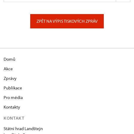
ÚPS na Sychrově
Zámecký park 1/, Slatiňany
ZPĚT NA VÝPIS TISKOVÝCH ZPRÁV
Domů
Akce
Zprávy
Publikace
Pro média
Kontakty
KONTAKT
Státní hrad Landštejn