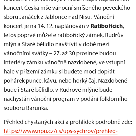
koncert Česká mše vánoční smíšeného pěveckého
sboru Janáček z Jablonce nad Nisu. Vánoční
koncert je na 14. 12. naplánován v
Ratibořicích
,
letos poprvé můžete ratibořický zámek, Rudrův
mlýn a Staré bělidlo navštívit v době mezi
vánočními svátky – 27. až 30 prosince budou
interiéry zámku vánočně nazdobené, ve vstupní
hale v přízemí zámku si budete moci dopřát
pohárek punče, kávu, nebo horký čaj. Nazdobené
bude i Staré bělidlo, v Rudrově mlýně bude
nachystán vánoční program v podání folklorního
souboru Barunka.
Přehled chystaných akcí a prohlídek podrobně zde:
https://www.npu.cz/cs/ups-sychrov/prehled-