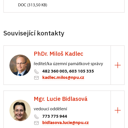
DOC (313,50 KB)
Související kontakty
PhDr. Miloš Kadlec
ředitel/ka územní památkové správy
482 360 003, 603 105 335
kadlec.milos@npu.cz
ÚPS na Sychrově
Mgr. Lucie Bidlasová
3/, Sychrov 3
vedoucí oddělení
773 775 944
bidlasova.lucie@npu.cz