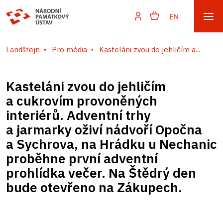
EN
Landštejn
Pro média
Kasteláni zvou do jehličím a...
Kasteláni zvou do jehličím
a cukrovím provoněných
interiérů. Adventní trhy
a jarmarky oživí nádvoří Opočna
a Sychrova, na Hrádku u Nechanic
proběhne první adventní
prohlídka večer. Na Štědrý den
bude otevřeno na Zákupech.