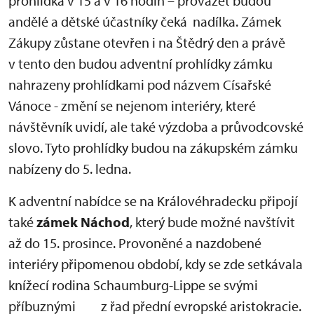
prohlídka v 15 a v 16 hodin – provázet budou
andělé a dětské účastníky čeká nadílka. Zámek
Zákupy zůstane otevřen i na Štědrý den a právě
v tento den budou adventní prohlídky zámku
nahrazeny prohlídkami pod názvem Císařské
Vánoce - změní se nejenom interiéry, které
návštěvník uvidí, ale také výzdoba a průvodcovské
slovo. Tyto prohlídky budou na zákupském zámku
nabízeny do 5. ledna.
K adventní nabídce se na Královéhradecku připojí
také
zámek Náchod
, který bude možné navštívit
až do 15. prosince. Provoněné a nazdobené
interiéry připomenou období, kdy se zde setkávala
knížecí rodina Schaumburg-Lippe se svými
příbuznými z řad přední evropské aristokracie.