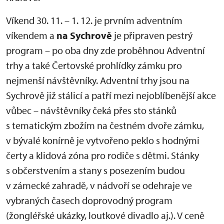
Víkend 30. 11. – 1. 12. je prvním adventním
víkendem a
na Sychrově
je připraven pestrý
program – po oba dny zde proběhnou Adventní
trhy a také Čertovské prohlídky zámku pro
nejmenší návštěvníky. Adventní trhy jsou na
Sychrově již stálicí a patří mezi nejoblíbenější akce
vůbec – návštěvníky čeká přes sto stánků
s tematickým zbožím na čestném dvoře zámku,
v bývalé konírně je vytvořeno peklo s hodnými
čerty a klidová zóna pro rodiče s dětmi. Stánky
s občerstvením a stany s posezením budou
v zámecké zahradě, v nádvoří se odehraje ve
vybraných časech doprovodný program
(žongléřské ukázky, loutkové divadlo aj.). V ceně