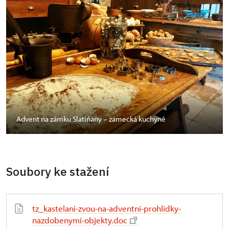
Advent na zámku Slatiňany – zámecká kuchyně
Soubory ke stažení
tz_kastelani-zvou-na-adventni-prohlidky-
nazdobenymi-objekty.doc