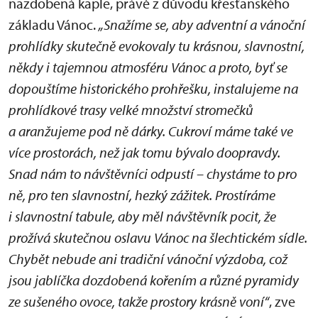
nazdobená kaple, právě z důvodu křesťanského
základu Vánoc.
„Snažíme se, aby adventní a vánoční
prohlídky skutečně evokovaly tu krásnou, slavnostní,
někdy i tajemnou atmosféru Vánoc a proto, byť se
dopouštíme historického prohřešku, instalujeme na
prohlídkové trasy velké množství stromečků
a aranžujeme pod ně dárky. Cukroví máme také ve
více prostorách, než jak tomu bývalo doopravdy.
Snad nám to návštěvníci odpustí – chystáme to pro
ně, pro ten slavnostní, hezký zážitek. Prostíráme
i slavnostní tabule, aby měl návštěvník pocit, že
prožívá skutečnou oslavu Vánoc na šlechtickém sídle.
Chybět nebude ani tradiční vánoční výzdoba, což
jsou jablíčka dozdobená kořením a různé pyramidy
ze sušeného ovoce, takže prostory krásně voní“
, zve