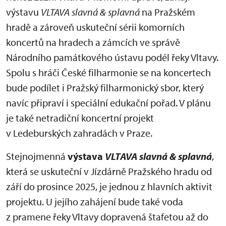
výstavu
VLTAVA slavná & splavná
na Pražském
hradě a zároveň uskuteční sérii komorních
koncertů na hradech a zámcích ve správě
Národního památkového ústavu podél řeky Vltavy.
Spolu s hráči České filharmonie se na koncertech
bude podílet i Pražský filharmonický sbor, který
navíc připraví i speciální edukační pořad. V plánu
je také netradiční koncertní projekt
v Ledeburských zahradách v Praze.
Stejnojmenná
výstava
VLTAVA slavná & splavná
,
která se uskuteční v Jízdárně Pražského hradu od
září do prosince 2025, je jednou z hlavních aktivit
projektu. U jejího zahájení bude také voda
z pramene řeky Vltavy dopravená štafetou až do