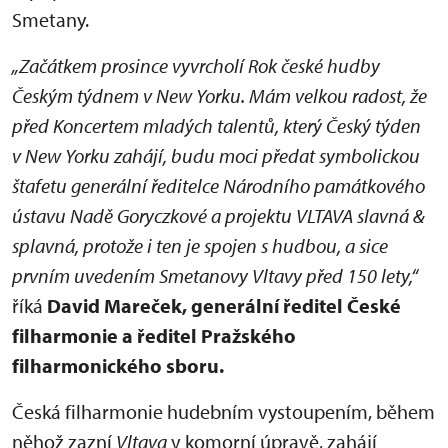
Smetany.
„Začátkem prosince vyvrcholí Rok české hudby
Českým týdnem v New Yorku. Mám velkou radost, že
před Koncertem mladých talentů, který Český týden
v New Yorku zahájí, budu moci předat symbolickou
štafetu generální ředitelce Národního památkového
ústavu Nadě Goryczkové a projektu VLTAVA slavná &
splavná, protože i ten je spojen s hudbou, a sice
prvním uvedením Smetanovy Vltavy před 150 lety,“
říká
David Mareček, generální ředitel České
filharmonie a ředitel Pražského
filharmonického sboru.
Česká filharmonie hudebním vystoupením, během
něhož zazní
Vltava
v komorní úpravě, zahájí