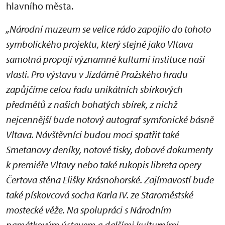
hlavního města.
„Národní muzeum se velice rádo zapojilo do tohoto
symbolického projektu, který stejně jako Vltava
samotná propojí významné kulturní instituce naší
vlasti. Pro výstavu v Jízdárně Pražského hradu
zapůjčíme celou řadu unikátních sbírkových
předmětů z našich bohatých sbírek, z nichž
nejcennější bude notový autograf symfonické básně
Vltava. Návštěvníci budou moci spatřit také
Smetanovy deníky, notové tisky, dobové dokumenty
k premiéře Vltavy nebo také rukopis libreta opery
Čertova stěna Elišky Krásnohorské. Zajímavostí bude
také pískovcová socha Karla IV. ze Staroměstské
mostecké věže. Na spolupráci s Národním
památkovým ústavem a dalšími kulturními