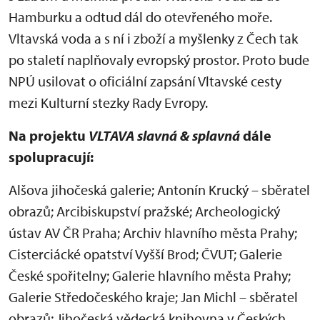
Hamburku a odtud dál do otevřeného moře.
Vltavská voda a s ní i zboží a myšlenky z Čech tak
po staletí naplňovaly evropský prostor. Proto bude
NPÚ usilovat o oficiální zapsání Vltavské cesty
mezi Kulturní stezky Rady Evropy.
Na projektu
VLTAVA slavná & splavná
dále
spolupracují:
Alšova jihočeská galerie; Antonín Krucký – sběratel
obrazů; Arcibiskupství pražské; Archeologický
ústav AV ČR Praha; Archiv hlavního města Prahy;
Cisterciácké opatství Vyšší Brod; ČVUT; Galerie
České spořitelny; Galerie hlavního města Prahy;
Galerie Středočeského kraje; Jan Michl – sběratel
obrazů; Jihočeská vědecká knihovna v Českých