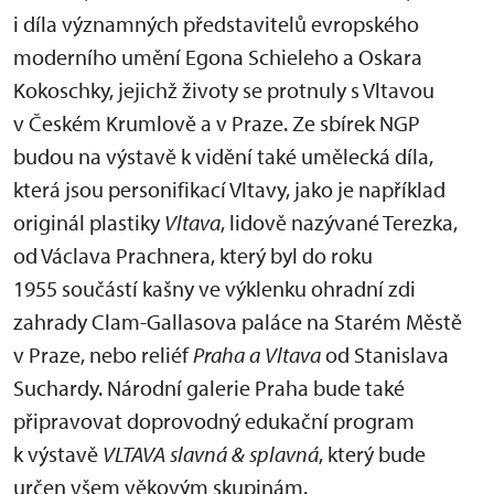
i díla významných představitelů evropského
moderního umění Egona Schieleho a Oskara
Kokoschky, jejichž životy se protnuly s Vltavou
v Českém Krumlově a v Praze. Ze sbírek NGP
budou na výstavě k vidění také umělecká díla,
která jsou personifikací Vltavy, jako je například
originál plastiky
Vltava
, lidově nazývané Terezka,
od Václava Prachnera, který byl do roku
1955 součástí kašny ve výklenku ohradní zdi
zahrady Clam-Gallasova paláce na Starém Městě
v Praze, nebo reliéf
Praha a Vltava
od Stanislava
Suchardy. Národní galerie Praha bude také
připravovat doprovodný edukační program
k výstavě
VLTAVA slavná & splavná
, který bude
určen všem věkovým skupinám.