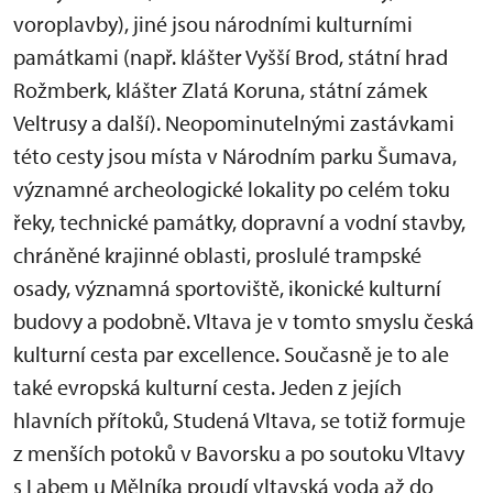
voroplavby), jiné jsou národními kulturními
památkami (např. klášter Vyšší Brod, státní hrad
Rožmberk, klášter Zlatá Koruna, státní zámek
Veltrusy a další). Neopominutelnými zastávkami
této cesty jsou místa v Národním parku Šumava,
významné archeologické lokality po celém toku
řeky, technické památky, dopravní a vodní stavby,
chráněné krajinné oblasti, proslulé trampské
osady, významná sportoviště, ikonické kulturní
budovy a podobně. Vltava je v tomto smyslu česká
kulturní cesta par excellence. Současně je to ale
také evropská kulturní cesta. Jeden z jejích
hlavních přítoků, Studená Vltava, se totiž formuje
z menších potoků v Bavorsku a po soutoku Vltavy
s Labem u Mělníka proudí vltavská voda až do