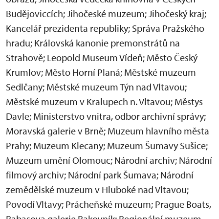
Budějoviccích; Jihočeské muzeum; Jihočeský kraj;
Kancelář prezidenta republiky; Správa Pražského
hradu; Královská kanonie premonstrátů na
Strahově; Leopold Museum Vídeň; Město Český
Krumlov; Město Horní Planá; Městské muzeum
Sedlčany; Městské muzeum Týn nad Vltavou;
Městské muzeum v Kralupech n. Vltavou; Městys
Davle; Ministerstvo vnitra, odbor archivní správy;
Moravská galerie v Brně; Muzeum hlavního města
Prahy; Muzeum Klecany; Muzeum Šumavy Sušice;
Muzeum umění Olomouc; Národní archiv; Národní
filmový archiv; Národní park Šumava; Národní
zemědělské muzeum v Hluboké nad Vltavou;
Povodí Vltavy; Prácheňské muzeum; Prague Boats,
Rabasova galerie Rakovník; Regionální muzeum