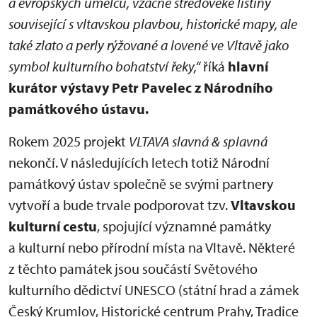
a evropských umělců, vzácné středověké listiny
související s vltavskou plavbou, historické mapy, ale
také zlato a perly rýžované a lovené ve Vltavě jako
symbol kulturního bohatství řeky,“
říká
hlavní
kurátor výstavy Petr Pavelec z Národního
památkového ústavu.
Rokem 2025 projekt
VLTAVA slavná & splavná
nekončí. V následujících letech totiž Národní
památkový ústav společně se svými partnery
vytvoří a bude trvale podporovat tzv.
Vltavskou
kulturní cestu
, spojující významné památky
a kulturní nebo přírodní místa na Vltavě. Některé
z těchto památek jsou součástí Světového
kulturního dědictví UNESCO (státní hrad a zámek
Český Krumlov, Historické centrum Prahy, Tradice