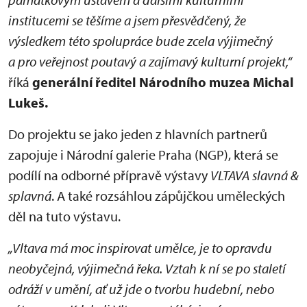
institucemi se těšíme a jsem přesvědčený, že
výsledkem této spolupráce bude zcela výjimečný
a pro veřejnost poutavý a zajímavý kulturní projekt,“
říká
generální ředitel Národního muzea Michal
Lukeš.
Do projektu se jako jeden z hlavních partnerů
zapojuje i Národní galerie Praha (NGP), která se
podílí na odborné přípravě výstavy
VLTAVA slavná &
splavná
. A také rozsáhlou zápůjčkou uměleckých
děl na tuto výstavu.
„Vltava má moc inspirovat umělce, je to opravdu
neobyčejná, výjimečná řeka. Vztah k ní se po staletí
odráží v umění, ať už jde o tvorbu hudební, nebo