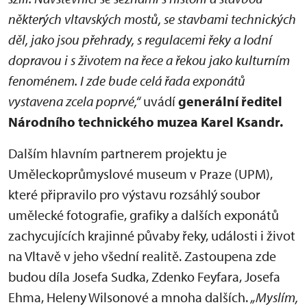
některých vltavských mostů, se stavbami technických
děl, jako jsou přehrady, s regulacemi řeky a lodní
dopravou i s životem na řece a řekou jako kulturním
fenoménem. I zde bude celá řada exponátů
vystavena zcela poprvé,“
uvádí
generální ředitel
Národního technického muzea Karel Ksandr.
Dalším hlavním partnerem projektu je
Uměleckoprůmyslové museum v Praze (UPM),
které připravilo pro výstavu rozsáhlý soubor
umělecké fotografie, grafiky a dalších exponátů
zachycujících krajinné půvaby řeky, události i život
na Vltavě v jeho všední realitě. Zastoupena zde
budou díla Josefa Sudka, Zdenko Feyfara, Josefa
Ehma, Heleny Wilsonové a mnoha dalších.
„Myslím,