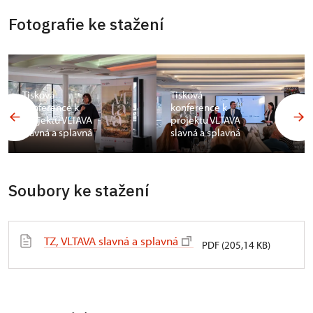
Fotografie ke stažení
Tisková
Tisková
konference k
konference k
projektu VLTAVA
projektu VLTAVA
slavná a splavná
slavná a splavná
Soubory ke stažení
TZ, VLTAVA slavná a splavná
PDF (205,14 KB)