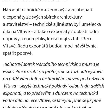
Národní technické muzeum výstavu obohatí
o exponáty ze svých sbírek architektury
a stavitelství – technické a jiné stavby i umělecká
díla na Vltavě – a také o exponáty z oblasti lodní
dopravy a energetiky, která mají vztah k řece
Vltavě. Řadu exponátů budou moci návštěvníci
spatřit poprvé.
„Bohatství sbírek Národního technického muzea je
však velmi rozsáhlé, a proto jsme se rozhodli vystavit
na půdě Národního technického muzea pod názvem
‚Vltava – skryté technické poklady‘ celou řadu dalších
exponátů, a to především s důrazem na technická
vodní díla na řece Vltavě, se kterými jsme se již plně
sžili. Návštěvníci se seznámí s historií a stavbou