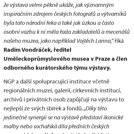
že výstava velmi pěkně ukáže, jak významným
inspiračním zdrojem českých fotografů a výtvarníků
byla tato národní řeka a také jak úzkou a často
osobní vazbu k ní měla řada zakladatelů a mecenášů
našeho muzea, jako například Vojtěch Lanna,“
říká
Radim Vondráček, ředitel
Uměleckoprůmyslového musea v Praze
a člen
odborného kurátorského týmu výstavy.
NGP a další spolupracující instituce včetně
regionálních muzeí, galerií, církevních institucí,
archivů i privátních osob zapůjčují na výstavu to
nejlepší ze svých sbírek a fondů. „
Díky této
jedinečné synergii se na výstavě představí ikonické
malby nebo sochařská díla předních českých