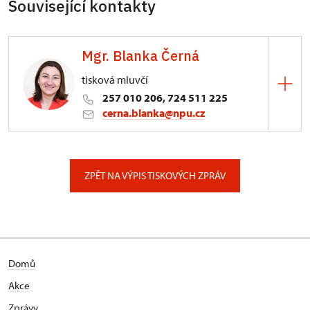
Související kontakty
Mgr. Blanka Černá
tisková mluvčí
257 010 206, 724 511 225
cerna.blanka@npu.cz
Generální ředitelství NPÚ
Valdštejnské náměstí 162/3, Praha
ZPĚT NA VÝPIS TISKOVÝCH ZPRÁV
Domů
Akce
Zprávy