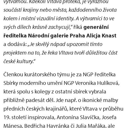
výtvarnou. Kdekoli Vltava protéká, je výraznou
součástí krajiny nebo města, každodenního života
kolem i místní vizuální identity. A výtvarníci to ve
svých dílech krásně zachycují,“
říká
generální
ředitelka Národní galerie Praha Alicja Knast
a dodává:
„Je skvělý nápad upozornit tímto
projektem na to, že řeka Vltava tvoří důležitou část
české kultury.“
Členkou kurátorského týmu je za NGP ředitelka
Sbírky moderního umění NGP Veronika Hulíková,
která spolu s kolegy z ostatní sbírek vybrala
přibližně padesát děl. Jde např. o ikonické malby
předních českých krajinářů, které Vltava v průběhu
19. století inspirovala, Antonína Slavíčka, Josefa
Mánesa, Bedřicha Havránka či Julia Mařáka, ale