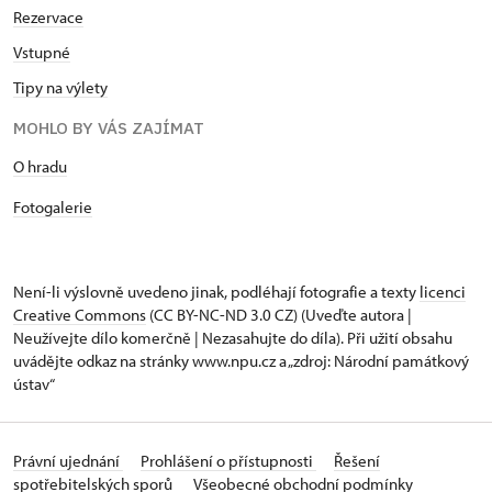
Rezervace
Vstupné
Tipy na výlety
MOHLO BY VÁS ZAJÍMAT
O hradu
Fotogalerie
Není-li výslovně uvedeno jinak, podléhají fotografie a texty
licenci
Creative Commons
(CC BY-NC-ND 3.0 CZ) (Uveďte autora |
Neužívejte dílo komerčně | Nezasahujte do díla). Při užití obsahu
uvádějte odkaz na stránky www.npu.cz a „zdroj: Národní památkový
ústav“
Právní ujednání
Prohlášení o přístupnosti
Řešení
spotřebitelských sporů
Všeobecné obchodní podmínky