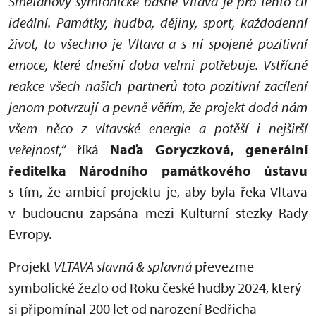
Smetanovy symfonické básně Vltava je pro tento cíl
ideální. Památky, hudba, dějiny, sport, každodenní
život, to všechno je Vltava a s ní spojené pozitivní
emoce, které dnešní doba velmi potřebuje. Vstřícné
reakce všech našich partnerů toto pozitivní zacílení
jenom potvrzují a pevně věřím, že projekt dodá nám
všem něco z vltavské energie a potěší i nejširší
veřejnost,“
říká
Naďa Goryczková, generální
ředitelka Národního památkového ústavu
s tím, že ambicí projektu je, aby byla řeka Vltava
v budoucnu zapsána mezi Kulturní stezky Rady
Evropy.
Projekt
VLTAVA slavná & splavná
převezme
symbolické žezlo od Roku české hudby 2024, který
si připomínal 200 let od narození Bedřicha