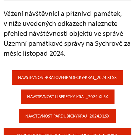
Vážení návštěvníci a příznivci památek,
v níže uvedených odkazech naleznete
přehled návštěvnosti objektů ve správě
Územní památkové správy na Sychrově za
měsíc listopad 2024.
NAVSTEVNOST-KRALOVEHRADECKY-KRAJ_2024.XLSX
NAVSTEVNOST-LIBERECKY-KRAJ_2024.XLSX
NAVSTEVNOST-PARDUBICKYKRAJ_2024.XLSX