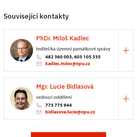
Související kontakty
PhDr. Miloš Kadlec
ředitel/ka územní památkové správy
482 360 003, 603 105 335
kadlec.milos@npu.cz
ÚPS na Sychrově
Mgr. Lucie Bidlasová
3/, Sychrov 3
vedoucí oddělení
773 775 944
bidlasova.lucie@npu.cz
ÚPS na Sychrově
Zámecký park 1/, Slatiňany