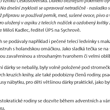
po vzniku Československa. Daleko běžnějším pokrmem b
. Na dnešní zvyklosti se upravoval netradičně - nasladko 
 přípravu se používal perník, med, sušené ovoce, pivo a 
o uložený v aspiku z telecích nožiček a ozdobený kvítky
je Miloš Kadlec, ředitel ÚPS na Sychrově.
ch se podávaly například i pečené telecí ledvinky s ma
 pstruh s holandskou omáčkou. Jako sladká tečka se na š
ovou zavařeninou a strouhaným tvarohem či velmi oblí
ní dárky se nebalily, byly volně položené pod stromečk
ch kruzích knihy, ale také podobizny členů rodiny, psac
sy nábytku, pro děti většinou dárky praktické, jako byl
istokratické rodiny se dozvíte během adventních a vá
ku.