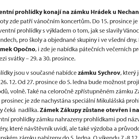
ventní prohlídky konají na zámku Hrádek u Nechan
boty zde patří vánočním koncertům. Do 15. prosince j
dventní prohlídky s výkladem o tom, jak se slavily Vánoc
endech, pro školy a objednané skupiny i ve všední dny. 
ámek Opočno
, i zde je nabídka pátečních večerních 
i svátky – 29. a 30. prosince.
lídky jsou v současné nabídce
zámku Sychrov
, který
26. 12. Od 27. prosince do 5. ledna bude možnost pro
odů, volně. Také na celoročně zpřístupněném zámku Z
. prosinec je zde nachystána speciální Mikulášská pro
ky čeká nadílka.
Zámek Zákupy zůstane otevřen i na
ntní prohlídky zámku nahrazeny prohlídkami pod názv
ry, které návštěvník uvidí, ale také výzdoba a průvod
pském zámku nabízeny do 5. ledna. O víkendu 7.-8.12