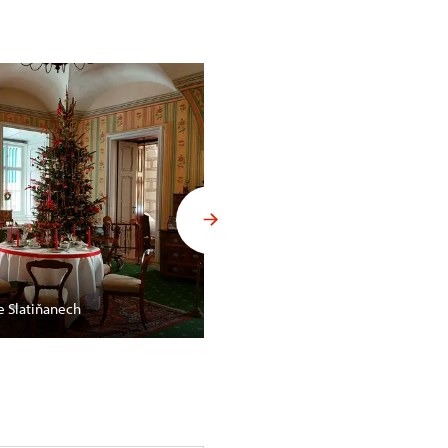
e Slatiňanech
Vánoční výzdoba na hradě Grab