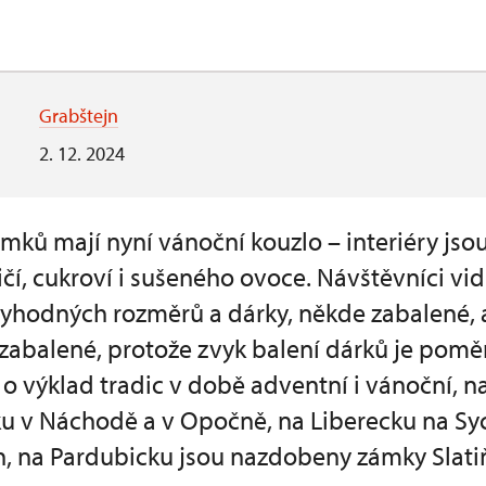
Grabštejn
2. 12. 2024
ámků mají nyní vánoční kouzlo – interiéry js
čí, cukroví i sušeného ovoce. Návštěvníci v
tyhodných rozměrů a dárky, někde zabalené, 
zabalené, protože zvyk balení dárků je pomě
o výklad tradic v době adventní i vánoční, n
u v Náchodě a v Opočně, na Liberecku na S
n, na Pardubicku jsou nazdobeny zámky Slatiň