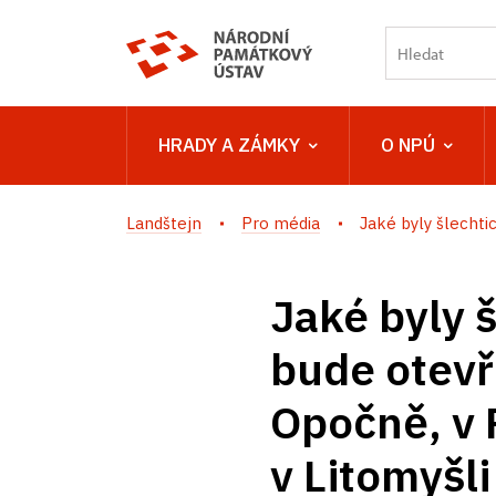
HRADY A ZÁMKY
O NPÚ
Landštejn
Pro média
Jaké byly šlechti
Jaké byly 
bude otevř
Opočně, v 
v Litomyšli