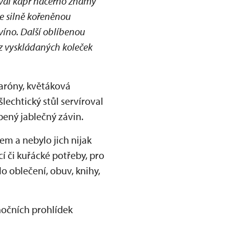
ýval kapr načerno známý
se silně kořeněnou
víno. Další oblíbenou
 z vyskládaných koleček
karóny, květáková
lechtický stůl servíroval
bený jablečný závin.
em a nebylo jich nijak
í či kuřácké potřeby, pro
o oblečení, obuv, knihy,
nočních prohlídek