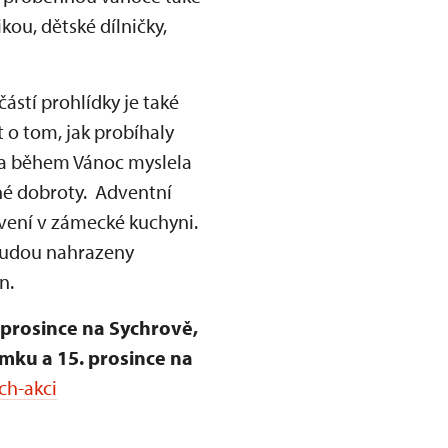
ou, dětské dílničky,
částí prohlídky je také
o tom, jak probíhaly
ta během Vánoc myslela
ané dobroty. Adventní
tavení v zámecké kuchyni.
 budou nahrazeny
n.
 prosince na Sychrově,
ámku a 15. prosince na
ch-akci