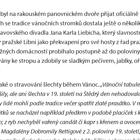
byl na rakouském panovnickém dvoře přijat oficiálně 
ch se tradice vánočních stromků dostala ještě o několik 
stavovského divadla Jana Karla Liebicha, který slavnost
pražské Libni jako překvapení pro své hosty z řad pr
žných domácností probíhalo postupně až do poloviny 1
ány ke stropu a zdobily se sladkým pečivem, jablky, o
.
také o stravování šlechty během Vánoc. „
Vánoční tabule 
ly, ale ani šlechta v 19. století na Štědrý den nehodoval
 lidé mohli podle tradice večer spatřit zlaté prasátko. V
ků se nacházel například předkrm v podobě placiček s kav
m; z ryb nechyběl vařený candát či kapr s křenem a ovoc
 Magdalény Dobromily Rettigové z 2. poloviny 19. století,