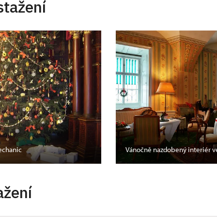
stažení
echanic
Vánočně nazdobený interiér v
ažení