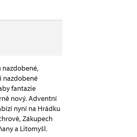
ou nazdobené,
idí nazdobené
aby fantazie
rně nový. Adventní
abízí nyní na Hrádku
ychrově, Zákupech
any a Litomyšl.