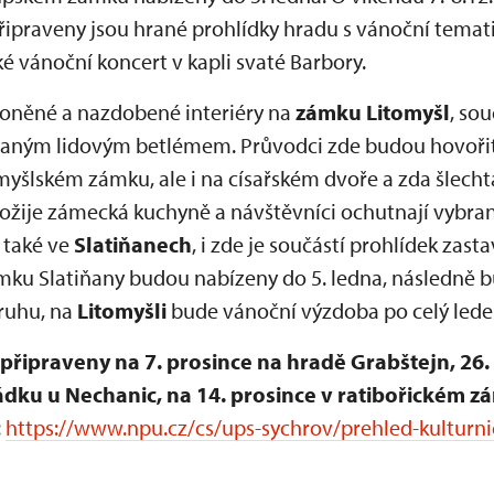
řipraveny jsou hrané prohlídky hradu s vánoční tematik
é vánoční koncert v kapli svaté Barbory.
voněné a nazdobené interiéry na
zámku Litomyšl
, sou
vaným lidovým betlémem. Průvodci zde budou hovořit 
yšlském zámku, ale i na císařském dvoře a zda šlech
 12. ožije zámecká kuchyně a návštěvníci ochutnají vybr
 také ve
Slatiňanech
, i zde je součástí prohlídek zas
mku Slatiňany budou nabízeny do 5. ledna, následně
ruhu, na
Litomyšli
bude vánoční výzdoba po celý lede
připraveny na 7. prosince na hradě Grabštejn, 26.
rádku u Nechanic, na 14. prosince v ratibořickém z
:
https://www.npu.cz/cs/ups-sychrov/prehled-kulturni