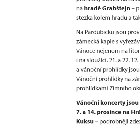
na
hradě Grabštejn
– p
stezka kolem hradu a tak
Na Pardubicku jsou pro
zámecká kaple s vyřezá
Vánoce nejenom na litom
i na sloužící. 21. a 22.
a vánoční prohlídky jsou
Vánoční prohlídky na zá
prohlídkami Zimního ok
Vánoční koncerty jsou 
7. a 14. prosince na H
Kuksu
– podrobněji zde