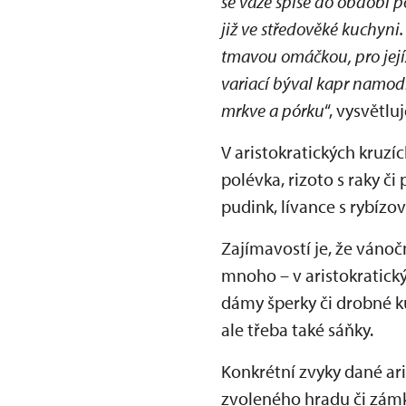
se váže spíše do období 
již ve středověké kuchyni
tmavou omáčkou, pro jejíž
variací býval kapr namodr
mrkve a pórku
“, vysvětlu
V aristokratických kruzí
polévka, rizoto s raky či
pudink, lívance s rybíz
Zajímavostí je, že vánoč
mnoho – v aristokratický
dámy šperky či drobné ku
ale třeba také sáňky.
Konkrétní zvyky dané ar
zvoleného hradu či zám