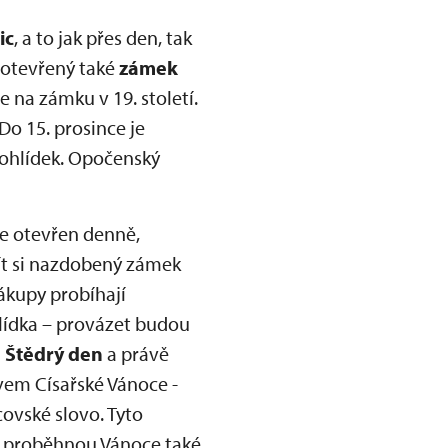
ic
, a to jak přes den, tak
e otevřený také
zámek
e na zámku v 19. století.
Do 15. prosince je
prohlídek. Opočenský
 je otevřen denně,
jít si nazdobený zámek
ákupy probíhají
hlídka – provázet budou
 Štědrý den
a právě
em Císařské Vánoce -
covské slovo. Tyto
. proběhnou Vánoce také