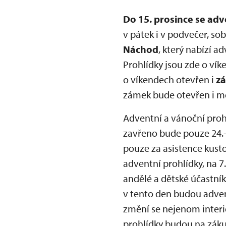
Do 15. prosince se ad
v pátek i v podvečer, so
Náchod
, který nabízí a
Prohlídky jsou zde o vík
o víkendech otevřen i
z
zámek bude otevřen i mez
Adventní a vánoční proh
zavřeno bude pouze 24.-
pouze za asistence kust
adventní prohlídky, na 7
andělé a dětské účastní
v tento den budou adve
změní se nejenom interié
prohlídky budou na záku