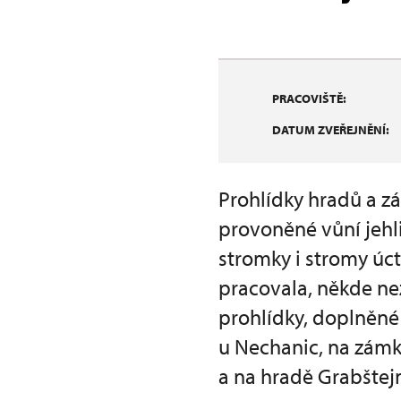
PRACOVIŠTĚ:
DATUM ZVEŘEJNĚNÍ:
Prohlídky hradů a z
provoněné vůní jehli
stromky i stromy úc
pracovala, někde ne
prohlídky, doplněné 
u Nechanic, na zámk
a na hradě Grabštej