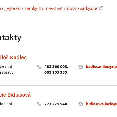
ce_vybrane-zamky-lze-navstivit-i-mezi-svatky.doc
ntakty
iloš Kadlec
 územní
482 360 003,
kadlec.milos@np
 správy
603 105 335
cie Bidlasová
ddělení
773 775 944
bidlasova.lucie@