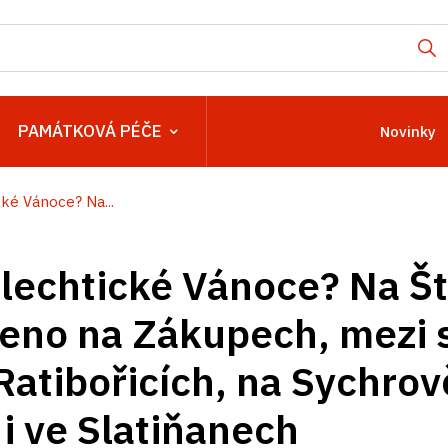
PAMÁTKOVÁ PÉČE
Novinky
cké Vánoce? Na...
šlechtické Vánoce? Na Š
eno na Zákupech, mezi 
Ratibořicích, na Sychrov
 i ve Slatiňanech