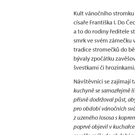
Kult vánočního stromku 
císaře Františka I. Do Če
a to do rodiny ředitele 
smrk ve svém zámečku v 
tradice stromečků do bě
bývaly zpočátku zavěšov
švestkami či hrozinkami
Návštěvníci se zajímají 
kuchyně se samozřejmě liši
přísně dodržoval půst, aby
pro období vánočních svát
z uzeného lososa s kopre
poprvé objevil v kuchařce