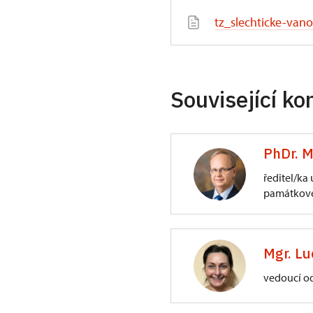
tz_slechticke-vano
Související ko
PhDr. M
ředitel/ka
památkové
ÚPS na Sychrově
3/, Sychrov 3
Mgr. Lu
vedoucí o
ÚPS na Sychrově