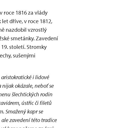
v roce 1816 za vlády
let dříve, v roce 1812,
ně nazdobil vzrostlý
ažské smetánky. Zavedení
9. století. Stromky
řechy, sušenými
aristokratické i lidové
a nijak okázale, neboť se
 menu šlechtických rodin
iárem, ústřic či filetů
em. Smažený kapr se
 ale zavedení této tradice