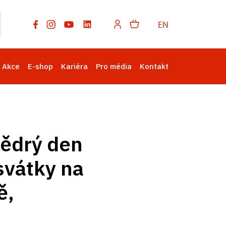
EN
Akce
E-shop
Kariéra
Pro média
Kontakt
tědrý den
svátky na
ě,