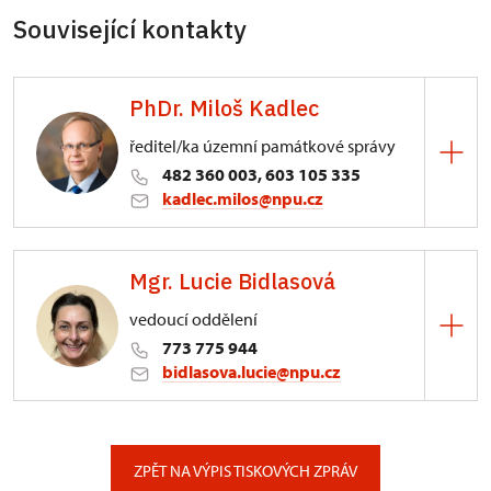
Související kontakty
PhDr. Miloš Kadlec
ředitel/ka územní památkové správy
482 360 003, 603 105 335
kadlec.milos@npu.cz
ÚPS na Sychrově
Mgr. Lucie Bidlasová
3/, Sychrov 3
vedoucí oddělení
773 775 944
bidlasova.lucie@npu.cz
ÚPS na Sychrově
Zámecký park 1/, Slatiňany
ZPĚT NA VÝPIS TISKOVÝCH ZPRÁV