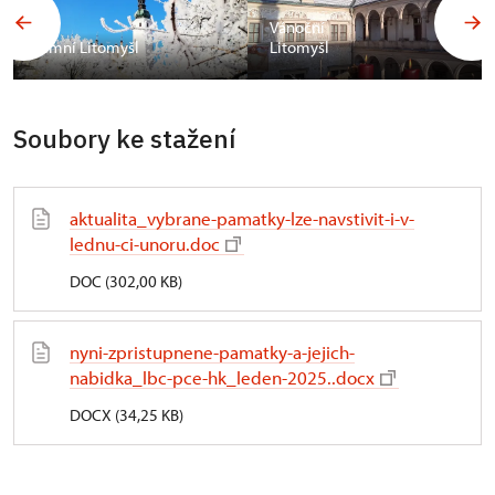
Vánoční
Zimní Litomyšl
Litomyšl
Soubory ke stažení
aktualita_vybrane-pamatky-lze-navstivit-i-v-
lednu-ci-unoru.doc
DOC (302,00 KB)
nyni-zpristupnene-pamatky-a-jejich-
nabidka_lbc-pce-hk_leden-2025..docx
DOCX (34,25 KB)