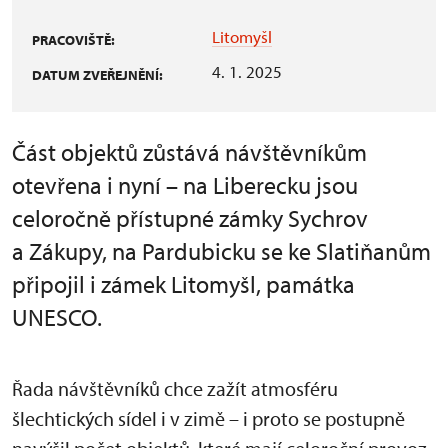
Litomyšl
PRACOVIŠTĚ:
4. 1. 2025
DATUM ZVEŘEJNĚNÍ:
Část objektů zůstává návštěvníkům
otevřena i nyní – na Liberecku jsou
celoročně přístupné zámky Sychrov
a Zákupy, na Pardubicku se ke Slatiňanům
připojil i zámek Litomyšl, památka
UNESCO.
Řada návštěvníků chce zažít atmosféru
šlechtických sídel i v zimě – i proto se postupně