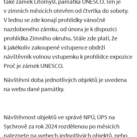
také zámek Litomyšl, památka UNESCO. Ten je
v zimních měsících otevřen od čtvrtka do soboty.
V lednu se zde konají prohlídky vánočně
nazdobeného zámku, od února je k dispozici
prohlídka Zimního okruhu. Stále zde platí, že
k jakékoliv zakoupené vstupence obdrží
návštěvník volnou vstupenku k prohlídce expozice
Proč je zámek UNESCO.
Návštěvní doba jednotlivých objektů je uvedena
na webu dané památky.
Návštěvnost objektů ve správě NPÚ, ÚPS na
Sychrově za rok 2024 rozdělenou po měsících
naleznete na webech jednotlivých objektů, nebo