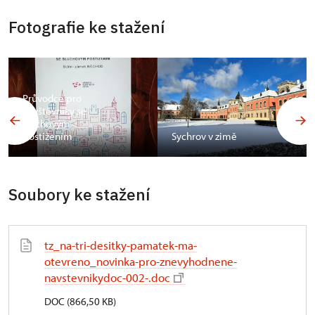
Fotografie ke stažení
Průvodce pro
návštěvníky se
sluchovým
postižením
Sychrov v zimě
Soubory ke stažení
tz_na-tri-desitky-pamatek-ma-
otevreno_novinka-pro-znevyhodnene-
navstevnikydoc-002-.doc
DOC (866,50 KB)