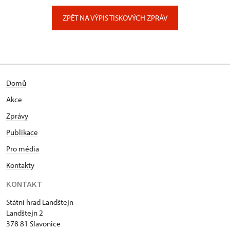
Zámecký park 1/, Slatiňany
ZPĚT NA VÝPIS TISKOVÝCH ZPRÁV
Domů
Akce
Zprávy
Publikace
Pro média
Kontakty
KONTAKT
Státní hrad Landštejn
Landštejn 2
378 81 Slavonice