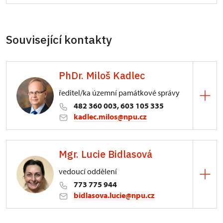
Související kontakty
PhDr. Miloš Kadlec
ředitel/ka územní památkové správy
482 360 003, 603 105 335
kadlec.milos@npu.cz
ÚPS na Sychrově
Mgr. Lucie Bidlasová
3/, Sychrov 3
vedoucí oddělení
773 775 944
bidlasova.lucie@npu.cz
ÚPS na Sychrově