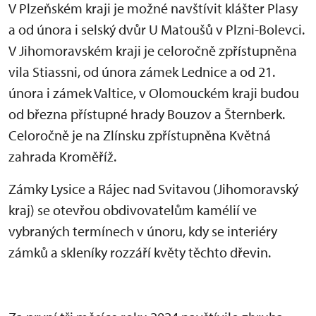
V Plzeňském kraji je možné navštívit klášter Plasy
a od února i selský dvůr U Matoušů v Plzni-Bolevci.
V Jihomoravském kraji je celoročně zpřístupněna
vila Stiassni, od února zámek Lednice a od 21.
února i zámek Valtice, v Olomouckém kraji budou
od března přístupné hrady Bouzov a Šternberk.
Celoročně je na Zlínsku zpřístupněna Květná
zahrada Kroměříž.
Zámky Lysice a Rájec nad Svitavou (Jihomoravský
kraj) se otevřou obdivovatelům kamélií ve
vybraných termínech v únoru, kdy se interiéry
zámků a skleníky rozzáří květy těchto dřevin.