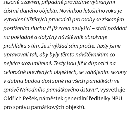
sezoně uzavřen, případně provázíme vybranými
částmi daného objektu. Novinkou letošního roku je
vytvoření tištěných průvodců pro osoby se získaným
postižením sluchu či již zcela neslyšící – stačí požádat
na pokladně a dotyčný návštěvník absolvuje
prohlídku s tím, že si výklad sám pročte. Texty jsme
upravovali tak, aby byly těmto návštěvníkům co
nejvíce srozumitelné. Texty jsou již k dispozici na
celoročně otevřených objektech, se zahájením sezony
v dubnu budou dostupné na všech památkách ve
správě Národního památkového ústavu“
, vysvětluje
Oldřich Pešek, náměstek generální ředitelky NPÚ
pro správu památkových objektů.