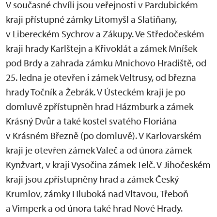
V současné chvíli jsou veřejnosti v Pardubickém
kraji přístupné zámky Litomyšl a Slatiňany,
v Libereckém Sychrov a Zákupy. Ve Středočeském
kraji hrady Karlštejn a Křivoklát a zámek Mníšek
pod Brdy a zahrada zámku Mnichovo Hradiště, od
25. ledna je otevřen i zámek Veltrusy, od března
hrady Točník a Žebrák. V Ústeckém kraji je po
domluvě zpřístupněn hrad Házmburk a zámek
Krásný Dvůr a také kostel svatého Floriána
v Krásném Březně (po domluvě). V Karlovarském
kraji je otevřen zámek Valeč a od února zámek
Kynžvart, v kraji Vysočina zámek Telč. V Jihočeském
kraji jsou zpřístupněny hrad a zámek Český
Krumlov, zámky Hluboká nad Vltavou, Třeboň
a Vimperk a od února také hrad Nové Hrady.