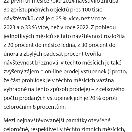
Za první tři měsíce roku 2024 navštívilo zhruba
30 zpřístupněných objektů přes 100 tisíc
návštěvníků, což je o 25 % více, než v roce
2023 a o 33 % více, než v roce 2022. Z pohledu
jednotlivých měsíců se tato návštěvnost rozložila
z 20 procent do měsíce ledna, z 30 procent do
února a zbylých padesát procent tvořila
návštěvnost březnová. V těchto měsících je také
zvýšený zájem o on-line prodej vstupenek (i proto,
že část prohlídek je v těchto měsících vázána
výhradně na tento způsob prodeje) – z celkového
počtu prodaných vstupenek jich je 20 % oproti
celoročním 8 procentům.
Mezi nejnavštěvovanější památky otevřené
celoročně, respektive i v těchto zimních měsících,