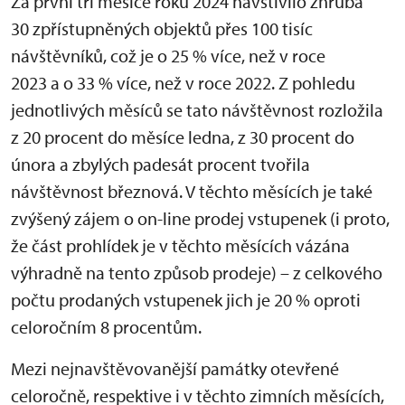
Za první tři měsíce roku 2024 navštívilo zhruba
30 zpřístupněných objektů přes 100 tisíc
návštěvníků, což je o 25 % více, než v roce
2023 a o 33 % více, než v roce 2022. Z pohledu
jednotlivých měsíců se tato návštěvnost rozložila
z 20 procent do měsíce ledna, z 30 procent do
února a zbylých padesát procent tvořila
návštěvnost březnová. V těchto měsících je také
zvýšený zájem o on-line prodej vstupenek (i proto,
že část prohlídek je v těchto měsících vázána
výhradně na tento způsob prodeje) – z celkového
počtu prodaných vstupenek jich je 20 % oproti
celoročním 8 procentům.
Mezi nejnavštěvovanější památky otevřené
celoročně, respektive i v těchto zimních měsících,