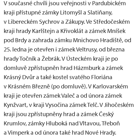
V současné chvíli jsou veřejnosti v Pardubickém
kraji přístupné zámky Litomyšl a Slatiňany,
v Libereckém Sychrov a Zákupy. Ve Středočeském
kraji hrady Karlštejn a Křivoklát a zámek Mníšek
pod Brdy a zahrada zámku Mnichovo Hradiště, od
25. ledna je otevřen i zámek Veltrusy, od března
hrady Točník a Žebrák. V Ústeckém kraji je po
domluvě zpřístupněn hrad Házmburk a zámek
Krásný Dvůr a také kostel svatého Floriána
v Krásném Březně (po domluvě). V Karlovarském
kraji je otevřen zámek Valeč a od února zámek
Kynžvart, v kraji Vysočina zámek Telč. V Jihočeském
kraji jsou zpřístupněny hrad a zámek Český
Krumlov, zámky Hluboká nad Vltavou, Třeboň
a Vimperk a od února také hrad Nové Hrady.