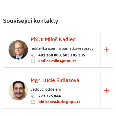
Související kontakty
PhDr. Miloš Kadlec
ředitel/ka územní památkové správy
482 360 003, 603 105 335
kadlec.milos@npu.cz
ÚPS na Sychrově
Mgr. Lucie Bidlasová
3/, Sychrov 3
vedoucí oddělení
773 775 944
bidlasova.lucie@npu.cz
ÚPS na Sychrově