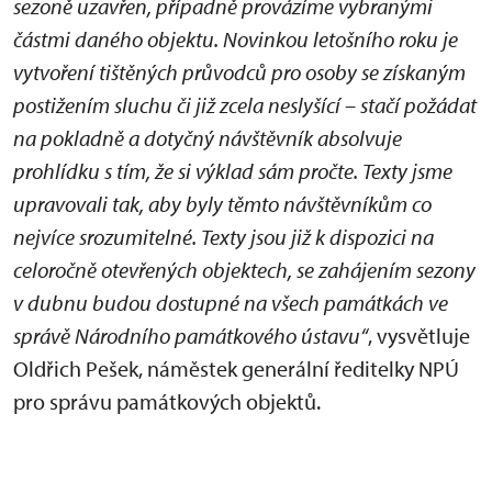
sezoně uzavřen, případně provázíme vybranými
částmi daného objektu. Novinkou letošního roku je
vytvoření tištěných průvodců pro osoby se získaným
postižením sluchu či již zcela neslyšící – stačí požádat
na pokladně a dotyčný návštěvník absolvuje
prohlídku s tím, že si výklad sám pročte. Texty jsme
upravovali tak, aby byly těmto návštěvníkům co
nejvíce srozumitelné. Texty jsou již k dispozici na
celoročně otevřených objektech, se zahájením sezony
v dubnu budou dostupné na všech památkách ve
správě Národního památkového ústavu“
, vysvětluje
Oldřich Pešek, náměstek generální ředitelky NPÚ
pro správu památkových objektů.