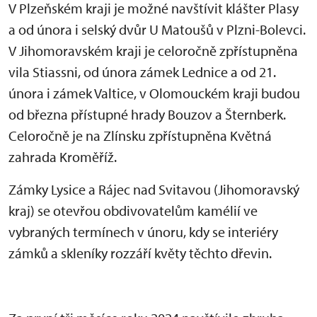
V Plzeňském kraji je možné navštívit klášter Plasy
a od února i selský dvůr U Matoušů v Plzni-Bolevci.
V Jihomoravském kraji je celoročně zpřístupněna
vila Stiassni, od února zámek Lednice a od 21.
února i zámek Valtice, v Olomouckém kraji budou
od března přístupné hrady Bouzov a Šternberk.
Celoročně je na Zlínsku zpřístupněna Květná
zahrada Kroměříž.
Zámky Lysice a Rájec nad Svitavou (Jihomoravský
kraj) se otevřou obdivovatelům kamélií ve
vybraných termínech v únoru, kdy se interiéry
zámků a skleníky rozzáří květy těchto dřevin.