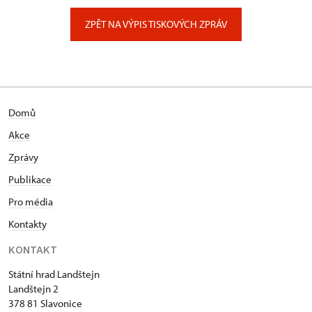
Zámecký park 1/, Slatiňany
ZPĚT NA VÝPIS TISKOVÝCH ZPRÁV
Domů
Akce
Zprávy
Publikace
Pro média
Kontakty
KONTAKT
Státní hrad Landštejn
Landštejn 2
378 81 Slavonice