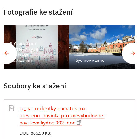
Fotografie ke stažení
Průvodce pro
návštěvníky se
sluchovým
postižením
Sychrov v zimě
Soubory ke stažení
tz_na-tri-desitky-pamatek-ma-
otevreno_novinka-pro-znevyhodnene-
navstevnikydoc-002-.doc
DOC (866,50 KB)