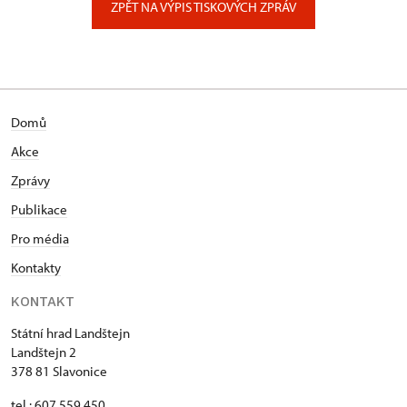
ZPĚT NA VÝPIS TISKOVÝCH ZPRÁV
Domů
Akce
Zprávy
Publikace
Pro média
Kontakty
KONTAKT
Státní hrad Landštejn
Landštejn 2
378 81 Slavonice
tel.: 607 559 450