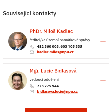
Související kontakty
PhDr. Miloš Kadlec
ředitel/ka územní památkové správy
482 360 003, 603 105 335
kadlec.milos@npu.cz
ÚPS na Sychrově
Mgr. Lucie Bidlasová
3/, Sychrov 3
vedoucí oddělení
773 775 944
bidlasova.lucie@npu.cz
ÚPS na Sychrově
Zámecký park 1/, Slatiňany