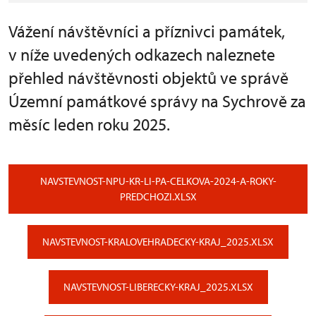
Vážení návštěvníci a příznivci památek,
v níže uvedených odkazech naleznete
přehled návštěvnosti objektů ve správě
Územní památkové správy na Sychrově za
měsíc leden roku 2025.
NAVSTEVNOST-NPU-KR-LI-PA-CELKOVA-2024-A-ROKY-
PREDCHOZI.XLSX
NAVSTEVNOST-KRALOVEHRADECKY-KRAJ_2025.XLSX
NAVSTEVNOST-LIBERECKY-KRAJ_2025.XLSX