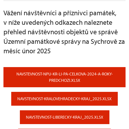
Vážení návštěvníci a příznivci památek,
v níže uvedených odkazech naleznete
přehled návštěvnosti objektů ve správě
Územní památkové správy na Sychrově za
měsíc únor 2025
NAVSTEVNOST-NPU-KR-LI-PA-CELKOVA-2024-A-ROKY-
PREDCHOZI.XLSX
NAVSTEVNOST-KRALOVEHRADECKY-KRAJ_2025.XLSX
NAVSTEVNOST-LIBERECKY-KRAJ_2025.XLSX