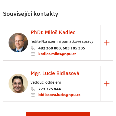
Související kontakty
PhDr. Miloš Kadlec
ředitel/ka územní památkové správy
482 360 003, 603 105 335
kadlec.milos@npu.cz
ÚPS na Sychrově
Mgr. Lucie Bidlasová
3/, Sychrov 3
vedoucí oddělení
773 775 944
bidlasova.lucie@npu.cz
ÚPS na Sychrově
Zámecký park 1/, Slatiňany