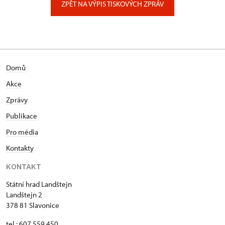
ZPĚT NA VÝPIS TISKOVÝCH ZPRÁV
Domů
Akce
Zprávy
Publikace
Pro média
Kontakty
KONTAKT
Státní hrad Landštejn
Landštejn 2
378 81 Slavonice
tel.: 607 559 450