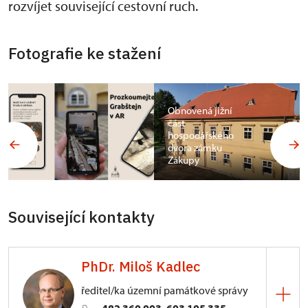
rozvíjet související cestovní ruch.
Fotografie ke stažení
Obnovená jižní
část
hospodářského
dvora zámku
Zákupy
Související kontakty
PhDr. Miloš Kadlec
ředitel/ka územní památkové správy