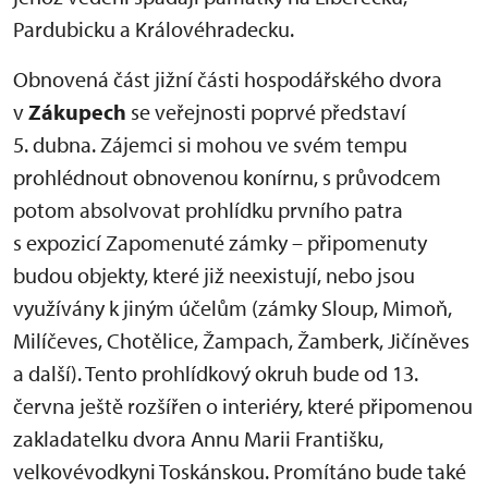
Pardubicku a Královéhradecku.
Obnovená část jižní části hospodářského dvora
v
Zákupech
se veřejnosti poprvé představí
5. dubna. Zájemci si mohou ve svém tempu
prohlédnout obnovenou konírnu, s průvodcem
potom absolvovat prohlídku prvního patra
s expozicí Zapomenuté zámky – připomenuty
budou objekty, které již neexistují, nebo jsou
využívány k jiným účelům (zámky Sloup, Mimoň,
Milíčeves, Chotělice, Žampach, Žamberk, Jičíněves
a další). Tento prohlídkový okruh bude od 13.
června ještě rozšířen o interiéry, které připomenou
zakladatelku dvora Annu Marii Františku,
velkovévodkyni Toskánskou. Promítáno bude také