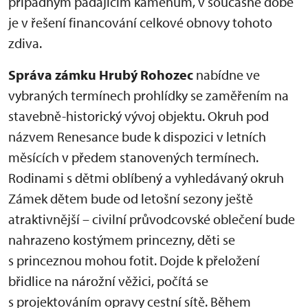
případným padajícím kamenům, v současné době
je v řešení financování celkové obnovy tohoto
zdiva.
Správa zámku Hrubý Rohozec
nabídne ve
vybraných termínech prohlídky se zaměřením na
stavebně-historický vývoj objektu. Okruh pod
názvem Renesance bude k dispozici v letních
měsících v předem stanovených termínech.
Rodinami s dětmi oblíbený a vyhledávaný okruh
Zámek dětem bude od letošní sezony ještě
atraktivnější – civilní průvodcovské oblečení bude
nahrazeno kostýmem princezny, děti se
s princeznou mohou fotit. Dojde k přeložení
břidlice na nárožní věžici, počítá se
s projektováním opravy cestní sítě. Během