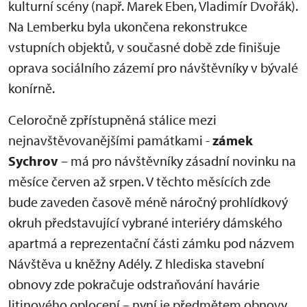
kulturní scény (např. Marek Eben, Vladimír Dvořák).
Na Lemberku byla ukončena rekonstrukce
vstupních objektů, v současné době zde finišuje
oprava sociálního zázemí pro návštěvníky v bývalé
konírně.
Celoročně zpřístupněná stálice mezi
nejnavštěvovanějšími památkami -
zámek
Sychrov
– má pro návštěvníky zásadní novinku na
měsíce červen až srpen. V těchto měsících zde
bude zaveden časově méně náročný prohlídkový
okruh představující vybrané interiéry dámského
apartmá a reprezentační části zámku pod názvem
Návštěva u kněžny Adély. Z hlediska stavební
obnovy zde pokračuje odstraňování havárie
litinového oplocení – nyní je předmětem obnovy