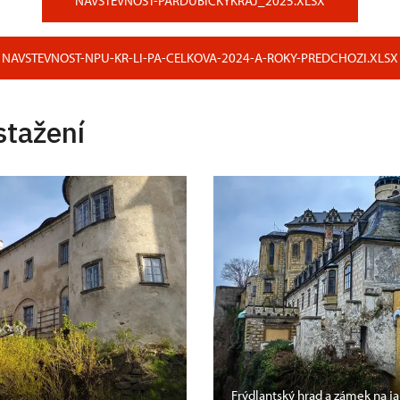
NAVSTEVNOST-PARDUBICKYKRAJ_2025.XLSX
NAVSTEVNOST-NPU-KR-LI-PA-CELKOVA-2024-A-ROKY-PREDCHOZI.XLSX
stažení
Frýdlantský hrad a zámek na ja