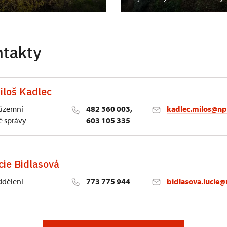
ntakty
iloš Kadlec
 územní
482 360 003,
kadlec.milos@np
 správy
603 105 335
cie Bidlasová
ddělení
773 775 944
bidlasova.lucie@
 Slatiňany