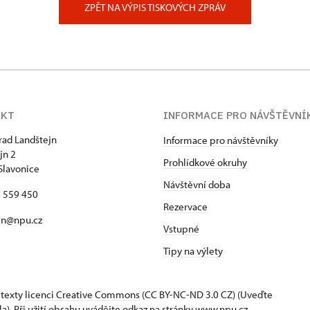
ZPĚT NA VÝPIS TISKOVÝCH ZPRÁV
AKT
INFORMACE PRO NÁVŠTĚVNÍ
hrad Landštejn
Informace pro návštěvníky
jn 2
Prohlídkové okruhy
Slavonice
Návštěvní doba
7 559 450
Rezervace
jn@npu.cz
Vstupné
Tipy na výlety
 texty
licenci Creative Commons
(CC BY-NC-ND 3.0 CZ) (Uveďte
la). Při užití obsahu uvádějte odkaz na stránky www.npu.cz