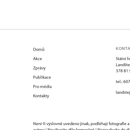
KONT
Domů
Akce
Státní 
Landšte
Zprávy
378 81 
Publikace
tel.: 60
Pro média
landste
Kontakty
Není-li výslovně uvedeno jinak, podléhají fotografie a
autora | Neužívejte dílo komerčně | Nezasahujte do dí