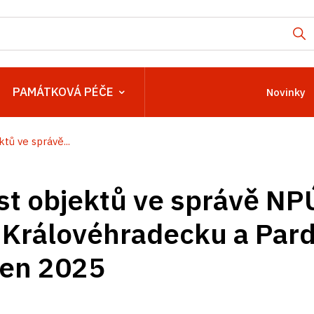
PAMÁTKOVÁ PÉČE
Novinky
tů ve správě...
t objektů ve správě NP
 Královéhradecku a Par
zen 2025