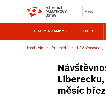
HRADY A ZÁMKY
O NPÚ
Landštejn
Pro média
Návštěvnost objek
Návštěvnos
Liberecku,
měsíc bře