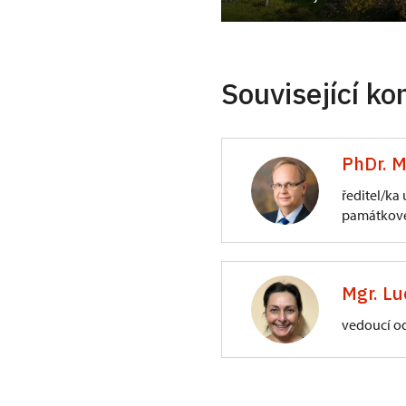
Související ko
PhDr. M
ředitel/ka
památkové
ÚPS na Sychrově
3/, Sychrov 3
Mgr. Lu
vedoucí o
ÚPS na Sychrově
Zámecký park 1/,