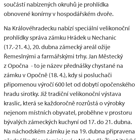
součástí nabízených okruhů je prohlídka
obnovené konírny v hospodářském dvoře.
Na Královéhradecku nabízí speciální velikonoční
prohlídky správa zámku Hrádek u Nechanic
(17.-21. 4.), 20. dubna zámecký areál ožije
Řemeslnými a farmářskými trhy. Jan Městecký
z Opočna - to je název přednášky chystané na
zámku v Opočně (18. 4.), kdy si posluchači
připomenou výročí 600 let od dobytí opočenského
hradu sirotky. Již tradiční velikonoční výstava
kraslic, která se každoročně rozrůstá o výrobky
nejenom místních obyvatel, proběhne v prostoru
bývalých zámeckých kuchyní od 17. do 21. dubna.
Na náchodském zámku je na 19. dubna připravena