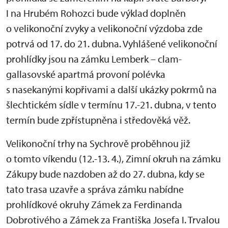
I na Hrubém Rohozci bude výklad doplněn
o velikonoční zvyky a velikonoční výzdoba zde
potrvá od 17. do 21. dubna. Vyhlášené velikonoční
prohlídky jsou na zámku Lemberk – clam-
gallasovské apartmá provoní polévka
s nasekanými kopřivami a další ukázky pokrmů na
šlechtickém sídle v termínu 17.-21. dubna, v tento
termín bude zpřístupněna i středověká věž.
Velikonoční trhy na Sychrově proběhnou již
o tomto víkendu (12.-13. 4.), Zimní okruh na zámku
Zákupy bude nazdoben až do 27. dubna, kdy se
tato trasa uzavře a správa zámku nabídne
prohlídkové okruhy Zámek za Ferdinanda
Dobrotivého a Zámek za Františka Josefa I. Trvalou