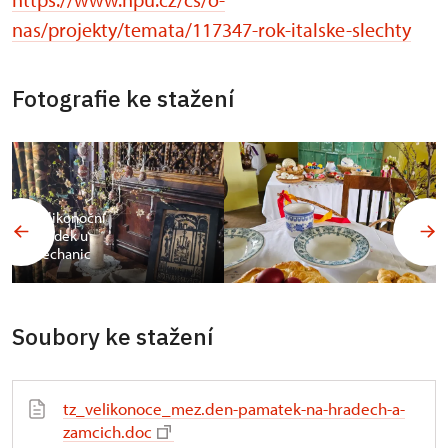
nas/projekty/temata/117347-rok-italske-slechty
Fotografie ke stažení
Velikonoční
Hrádek u
Nechanic
Soubory ke stažení
tz_velikonoce_mez.den-pamatek-na-hradech-a-
zamcich.doc