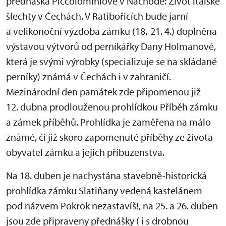
přednáška Piccolominiové v Náchodě: Život italské
šlechty v Čechách. V Ratibořicích bude jarní
a velikonoční výzdoba zámku (18.-21. 4.) doplněna
výstavou výtvorů od perníkářky Dany Holmanové,
která je svými výrobky (specializuje se na skládané
perníky) známá v Čechách i v zahraničí.
Mezinárodní den památek zde připomenou již
12. dubna prodlouženou prohlídkou Příběh zámku
a zámek příběhů. Prohlídka je zaměřena na málo
známé, či již skoro zapomenuté příběhy ze života
obyvatel zámku a jejich příbuzenstva.
Na 18. duben je nachystána stavebně-historická
prohlídka zámku Slatiňany vedená kastelánem
pod názvem Pokrok nezastavíš!, na 25. a 26. duben
jsou zde připraveny přednášky ( i s drobnou