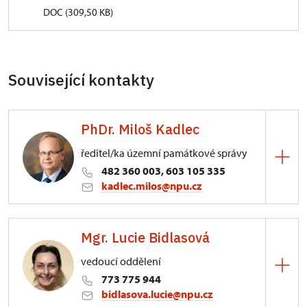
DOC (309,50 KB)
Související kontakty
PhDr. Miloš Kadlec
ředitel/ka územní památkové správy
482 360 003, 603 105 335
kadlec.milos@npu.cz
ÚPS na Sychrově
Mgr. Lucie Bidlasová
3/, Sychrov 3
vedoucí oddělení
773 775 944
bidlasova.lucie@npu.cz