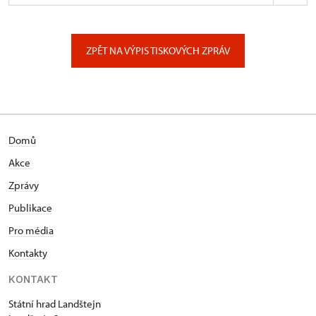
ÚPS na Sychrově
Zámecký park 1/, Slatiňany
ZPĚT NA VÝPIS TISKOVÝCH ZPRÁV
Domů
Akce
Zprávy
Publikace
Pro média
Kontakty
KONTAKT
Státní hrad Landštejn