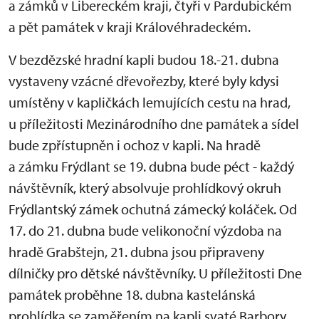
a zámků v Libereckém kraji, čtyři v Pardubickém
a pět památek v kraji Královéhradeckém.
V bezdězské hradní kapli budou 18.-21. dubna
vystaveny vzácné dřevořezby, které byly kdysi
umístěny v kapličkách lemujících cestu na hrad,
u příležitosti Mezinárodního dne památek a sídel
bude zpřístupněn i ochoz v kapli. Na hradě
a zámku Frýdlant se 19. dubna bude péct - každý
návštěvník, který absolvuje prohlídkový okruh
Frýdlantský zámek ochutná zámecký koláček. Od
17. do 21. dubna bude velikonoční výzdoba na
hradě Grabštejn, 21. dubna jsou připraveny
dílničky pro dětské návštěvníky. U příležitosti Dne
památek proběhne 18. dubna kastelánská
prohlídka se zaměřením na kapli svaté Barbory.