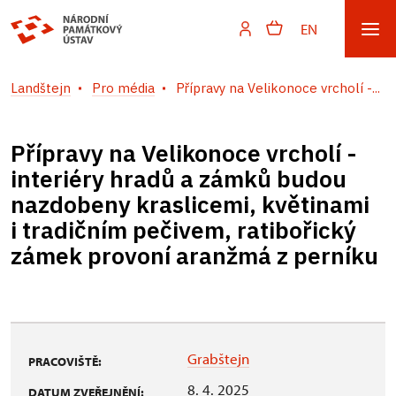
EN
Landštejn
Pro média
Přípravy na Velikonoce vrcholí -...
Přípravy na Velikonoce vrcholí -
interiéry hradů a zámků budou
nazdobeny kraslicemi, květinami
i tradičním pečivem, ratibořický
zámek provoní aranžmá z perníku
Grabštejn
PRACOVIŠTĚ:
8. 4. 2025
DATUM ZVEŘEJNĚNÍ: