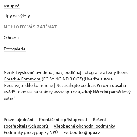
Vstupné
Tipy na výlety
MOHLO BY VÁS ZAJÍMAT
O hradu
Fotogalerie
Není-li výslovně uvedeno jinak, podléhají fotografie a texty
licenci
Creative Commons
(CC BY-NC-ND 3.0 CZ) (Uveďte autora |
Neužívejte dílo komerčně | Nezasahujte do díla). Při užití obsahu
uvádějte odkaz na stránky www.npu.cz a „zdroj: Národní památkový
ústav“
Právní ujednání
Prohlášení o přístupnosti
Řešení
spotřebitelských sporů
Všeobecné obchodní podmínky
Podmínky pro výpůjčky NPÚ
webeditor@npu.cz