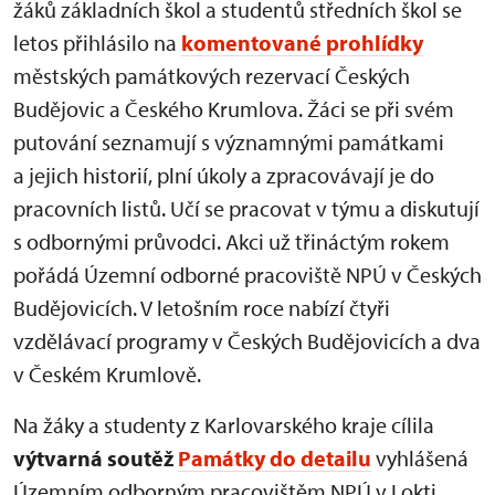
žáků základních škol a studentů středních škol se
letos přihlásilo na
komentované prohlídky
městských památkových rezervací Českých
Budějovic a Českého Krumlova. Žáci se při svém
putování seznamují s významnými památkami
a jejich historií, plní úkoly a zpracovávají je do
pracovních listů. Učí se pracovat v týmu a diskutují
s odbornými průvodci. Akci už třináctým rokem
pořádá Územní odborné pracoviště NPÚ v Českých
Budějovicích. V letošním roce nabízí čtyři
vzdělávací programy v Českých Budějovicích a dva
v Českém Krumlově.
Na žáky a studenty z Karlovarského kraje cílila
výtvarná soutěž
Památky do detailu
vyhlášená
Územním odborným pracovištěm NPÚ v Lokti.