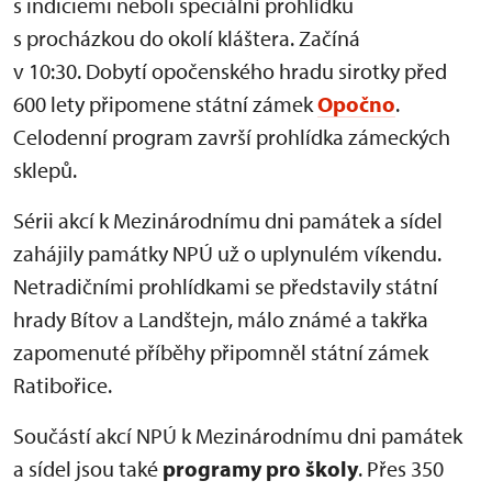
s indiciemi neboli speciální prohlídku
s procházkou do okolí kláštera. Začíná
v 10:30. Dobytí opočenského hradu sirotky před
600 lety připomene státní zámek
Opočno
.
Celodenní program završí prohlídka zámeckých
sklepů.
Sérii akcí k Mezinárodnímu dni památek a sídel
zahájily památky NPÚ už o uplynulém víkendu.
Netradičními prohlídkami se představily státní
hrady Bítov a Landštejn, málo známé a takřka
zapomenuté příběhy připomněl státní zámek
Ratibořice.
Součástí akcí NPÚ k Mezinárodnímu dni památek
a sídel jsou také
programy pro školy
. Přes 350