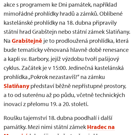
akce s programem ke Dni památek, například
mimořádné prohlídky hradů a zámků. Oblíbené
kastelánské prohlídky na 18. dubna připravily
státní hrad Grabštejn nebo státní zámek Slatiňany.
Na
Grabštejně
je to prodloužená prohlídka, která
bude tematicky věnovaná hlavně době renesance
a kapli sv. Barbory, jejíž výzdobu tvoří pašijový
cyklus. Začátek je v 15:00. Jedinečná kastelánská
prohlídka „Pokrok nezastavíš!“ na zámku
Slatiňany
představí běžně nepřístupné prostory,
a to od suterénu až po půdu, včetně technických
inovací z přelomu 19. a 20. století.
Roušku tajemství 18. dubna poodhalí i další
památky. Mezi nimi státní zámek
Hradec na