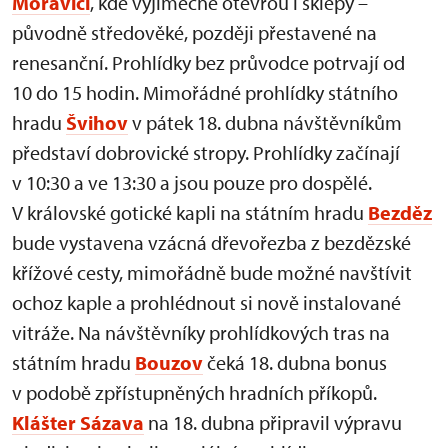
Moravicí
, kde výjimečně otevřou i sklepy –
původně středověké, později přestavené na
renesanční. Prohlídky bez průvodce potrvají od
10 do 15 hodin. Mimořádné prohlídky státního
hradu
Švihov
v pátek 18. dubna návštěvníkům
představí dobrovické stropy. Prohlídky začínají
v 10:30 a ve 13:30 a jsou pouze pro dospělé.
V královské gotické kapli na státním hradu
Bezděz
bude vystavena vzácná dřevořezba z bezdězské
křížové cesty, mimořádně bude možné navštívit
ochoz kaple a prohlédnout si nově instalované
vitráže. Na návštěvníky prohlídkových tras na
státním hradu
Bouzov
čeká 18. dubna bonus
v podobě zpřístupněných hradních příkopů.
Klášter Sázava
na 18. dubna připravil výpravu