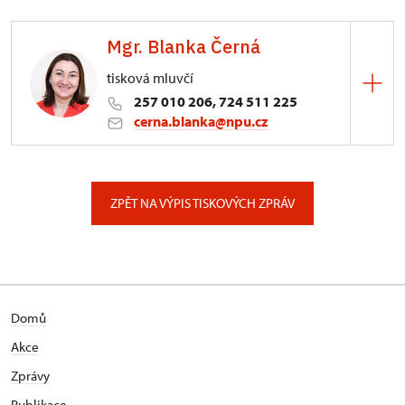
Mgr. Blanka Černá
tisková mluvčí
257 010 206, 724 511 225
cerna.blanka@npu.cz
Generální ředitelství NPÚ
Valdštejnské náměstí 162/3, Praha
ZPĚT NA VÝPIS TISKOVÝCH ZPRÁV
Domů
Akce
Zprávy
Publikace