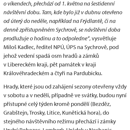
o víkendech, přechází od 1. května na šestidenní
návštěvní dobu. Tam, kde bylo již v dubnu otevřeno
od úterý do neděle, například na Frýdlantě, či na
denně zpřístupněném Sychrově, se návštěvní doba
prodlužuje o hodinu a to odpoledne
“
, vysvětluje
Miloš Kadlec, ředitel NPÚ, ÚPS na Sychrově, pod
jehož vedení spadá osm hradů a zámků
v Libereckém kraji, pět památek v kraji
Královéhradeckém a čtyři na Pardubicku.
Hrady, které jsou od zahájení sezony otevřeny vždy
v sobotu a v neděli, případně ve svátky, budou nyní
přístupné celý týden kromě pondělí (Bezděz,
Grabštejn, Trosky, Litice, Kunětická hora), do
stejného návštěvního režimu přechází i zámky
Hrubý Rohozec, Lemberk, Hrádek u Nechanic,