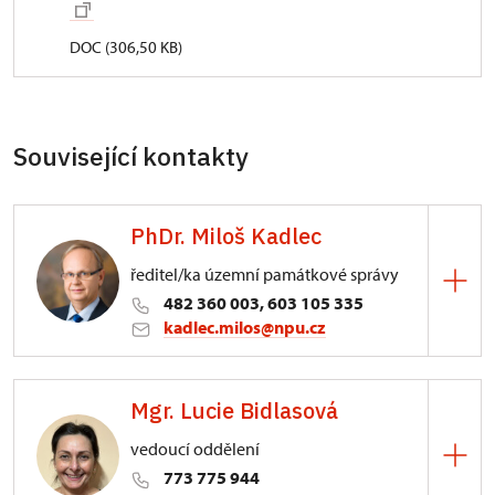
DOC (306,50 KB)
Související kontakty
PhDr. Miloš Kadlec
ředitel/ka územní památkové správy
482 360 003, 603 105 335
kadlec.milos@npu.cz
ÚPS na Sychrově
Mgr. Lucie Bidlasová
3/, Sychrov 3
vedoucí oddělení
773 775 944