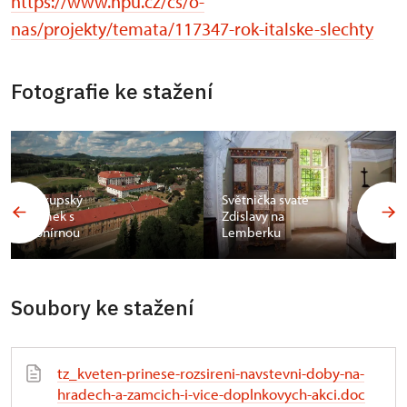
https://www.npu.cz/cs/o-
nas/projekty/temata/117347-rok-italske-slechty
Fotografie ke stažení
Zákupský
Světnička svaté
zámek s
Zdislavy na
konírnou
Lemberku
Soubory ke stažení
tz_kveten-prinese-rozsireni-navstevni-doby-na-
hradech-a-zamcich-i-vice-doplnkovych-akci.doc