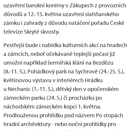
uzavření barokní konírny v Zákupech z provozních
důvodů a 12.-15. května uzavření slatiňanského
zámku i zahrady z důvodu natáčení pořadu České
televize Skryté skvosty.
Pestřejší bude i nabídka kulturních akcí na hradech
a zámcích, neboť očekávané teplejší počasí již
umožní například šermířská klání na Bezdězu
(8.-11. 5.), Pohádkový park na Sychrově (24.-25. 5.),
květinovou výstavu v interiérech Hrádku
u Nechanic (1.-11. 5.), dětský den v opočenském
zámeckém parku (24. 5.) či procházku po
náchodském zámeckém kopci 1. května.
Prodlouženou prohlídku pod názvem Po stopách
hradní architektury - nebo noční prohlídky pro