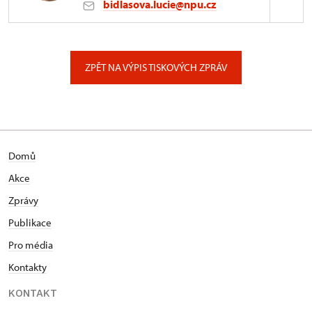
bidlasova.lucie@npu.cz
ÚPS na Sychrově
Zámecký park 1/, Slatiňany
ZPĚT NA VÝPIS TISKOVÝCH ZPRÁV
Domů
Akce
Zprávy
Publikace
Pro média
Kontakty
KONTAKT