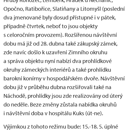
Opočno, Ratibořice, Slatiňany a Litomyšl (poslední
dva jmenované byly dosud přístupné i v pátek,
případně čtvrtek, neboť to jsou objekty
s celoročním provozem). Rozšířenou návštěvní
dobu má již od 28. dubna také zákupský zámek,
zde navíc došlo k uzavření Zimního okruhu
a správa objektu nyní nabízí dva prohlídkové
okruhy zámeckých interiérů a také prohlídku
barokní konírny v hospodářském dvoře. Návštěvní
dobu již v průběhu dubna rozšiřovali také na
Náchodě, prohlídky jsou zde realizovány od úterý
do neděle. Beze změny zůstala nabídka okruhů
i návštěvní doba v hospitálu Kuks (út-ne).
Výjimkou z tohoto režimu bude: 15.-18. 5. úplné