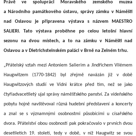
Právě ve spolupráci Moravského zemského muzea
a Národního památkového ústavu, správy zámku v Náměšti
nad Oslavou je připravena výstava s názvem MAESTRO
SALIERI. Tato výstava proběhne po celou letošní hlavní
sezonu na dvou místech, a to na zámku v Náměšti nad
Oslavou a v Dietrichsteinském paláci v Brně na Zelném trhu.
„Přátelský vztah mezi Antoniem Salierim a Jindřichem Vilémem
Haugwitzem (1770-1842) byl zřejmě navázán již v době
Haugwitzových studií ve Vídni krátce před tím, než se jako
čtyřiadvacetiletý ujal správy náměšťského panství. Za vídeňského
pobytu hojně navštěvoval různá hudební představení a koncerty
a znal se s významnými osobnostmi působícími u císařského
dvora. Přátelství obou osobností pak pokračovalo v prvních dvou
desetiletích 19. století, tedy v době, v níž Haugwitz se svou