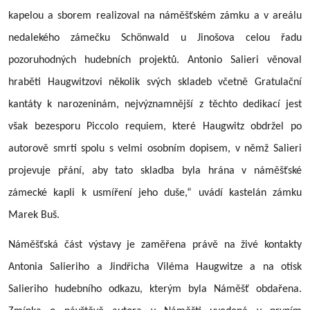
kapelou a sborem realizoval na náměšťském zámku a v areálu
nedalekého zámečku Schönwald u Jinošova celou řadu
pozoruhodných hudebních projektů. Antonio Salieri věnoval
hraběti Haugwitzovi několik svých skladeb včetně Gratulační
kantáty k narozeninám, nejvýznamnější z těchto dedikací jest
však bezesporu Piccolo requiem, které Haugwitz obdržel po
autorově smrti spolu s velmi osobním dopisem, v němž Salieri
projevuje přání, aby tato skladba byla hrána v náměšťské
zámecké kapli k usmíření jeho duše,“ uvádí kastelán zámku
Marek Buš.
Náměšťská část výstavy je zaměřena právě na živé kontakty
Antonia Salieriho a Jindřicha Viléma Haugwitze a na otisk
Salieriho hudebního odkazu, kterým byla Náměšť obdařena.