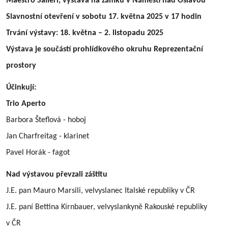
Maestro Salieri, výstava na zámku v Náměšti nad Oslavou
Slavnostní otevření v sobotu 17. května 2025 v 17 hodin
Trvání výstavy: 18. května – 2. listopadu 2025
Výstava je součástí prohlídkového okruhu Reprezentační
prostory
Účinkují:
Trio Aperto
Barbora Šteflová - hoboj
Jan Charfreitag - klarinet
Pavel Horák - fagot
Nad výstavou převzali záštitu
J.E. pan Mauro Marsili, velvyslanec Italské republiky v ČR
J.E. paní Bettina Kirnbauer, velvyslankyně Rakouské republiky
v ČR