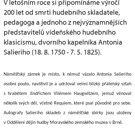
V letošním roce si připomínáme výročí
200 let od smrti hudebního skladatele,
pedagoga a jednoho z nejvýznamnějších
představitelů vídeňského hudebního
klasicismu, dvorního kapelníka Antonia
Salieriho (18. 8. 1750 - 7. 5. 1825).
Náměšťský zámek je místo, k němuž vázalo Antonia Salieriho
osobní pouto, navštívil je a udržoval velmi blízký přátelský vztah
s hrabětem Jindřichem Vilémem Haugwitzem, jemuž věnoval
několik svých děl, včetně Requiem, které psal původně pro sebe.
Autografy Salieriho skladeb z náměšťské sbírky jsou uloženy
v Oddělení dějin hudby Moravského zemského muzea v Brně.