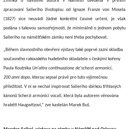
Zmínka o návštěvě autora v Náměšti uvedená v prvním
zpracování Salieriho životopisu od Ignaze Franze von Mosela
(1827) sice neuvádí žádné konkrétní časové určení, je však
podána s takovou samozřejmostí, že minimálně o jednom pobytu
Salieriho na náměšťském zámku není třeba pochybovat.
„Během slavnostního otevření výstavy také poprvé zazní skladba
současného rakouského hudebního skladatele s českými kořeny
Paula Koutnika
Un'altra continuazione de'scherzi armonici,
200 anni dopo
, kterou sepsal právě pro tuto výjimečnou
příležitost. V ní se nechal inspirovat Salieriho sbírkou tříhlasých
kánonů Scherzi armonici vocali, která byla autorem věnována
hraběti Haugwitzovi,“ zve kastelán Marek Buš.