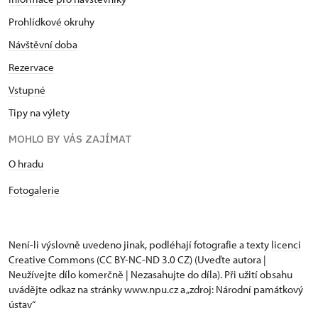
Prohlídkové okruhy
Návštěvní doba
Rezervace
Vstupné
Tipy na výlety
MOHLO BY VÁS ZAJÍMAT
O hradu
Fotogalerie
Není-li výslovně uvedeno jinak, podléhají fotografie a texty
licenci
Creative Commons
(CC BY-NC-ND 3.0 CZ) (Uveďte autora |
Neužívejte dílo komerčně | Nezasahujte do díla). Při užití obsahu
uvádějte odkaz na stránky www.npu.cz a „zdroj: Národní památkový
ústav“