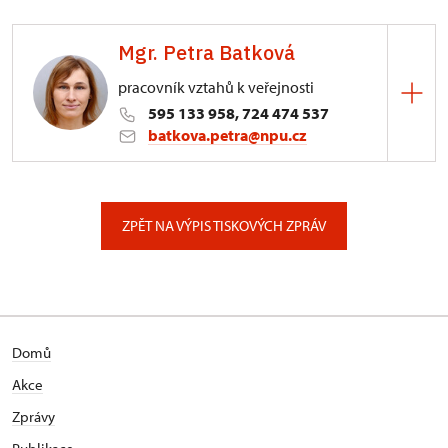
Mgr. Petra Batková
pracovník vztahů k veřejnosti
595 133 958, 724 474 537
batkova.petra@npu.cz
ÚOP v Ostravě
Odboje 1941/1, Ostrava
ZPĚT NA VÝPIS TISKOVÝCH ZPRÁV
redaktor
Domů
Akce
Zprávy