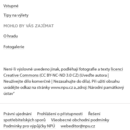
Vstupné
Tipy na výlety
MOHLO BY VÁS ZAJÍMAT
O hradu
Fotogalerie
Není-li výslovně uvedeno jinak, podléhají fotografie a texty
licenci
Creative Commons
(CC BY-NC-ND 3.0 CZ) (Uveďte autora |
Neužívejte dílo komerčně | Nezasahujte do díla). Při užití obsahu
uvádějte odkaz na stránky www.npu.cz a „zdroj: Národní památkový
ústav“
Právní ujednání
Prohlášení o přístupnosti
Řešení
spotřebitelských sporů
Všeobecné obchodní podmínky
Podmínky pro výpůjčky NPÚ
webeditor@npu.cz