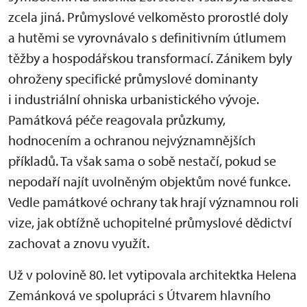
zcela jiná. Průmyslové velkoměsto prorostlé doly
a hutěmi se vyrovnávalo s definitivním útlumem
těžby a hospodářskou transformací. Zánikem byly
ohroženy specifické průmyslové dominanty
i industriální ohniska urbanistického vývoje.
Památková péče reagovala průzkumy,
hodnocením a ochranou nejvýznamnějších
příkladů. Ta však sama o sobě nestačí, pokud se
nepodaří najít uvolněným objektům nové funkce.
Vedle památkové ochrany tak hrají významnou roli
vize, jak obtížně uchopitelné průmyslové dědictví
zachovat a znovu využít.
Už v polovině 80. let vytipovala architektka Helena
Zemánková ve spolupráci s Útvarem hlavního