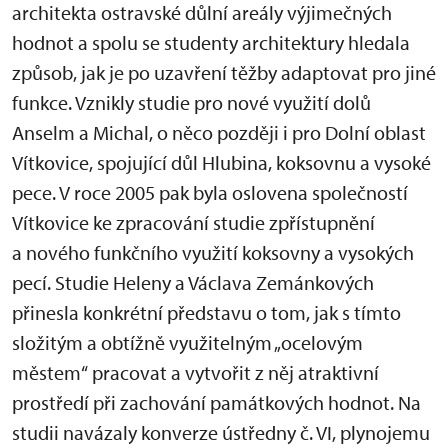
architekta ostravské důlní areály výjimečných
hodnot a spolu se studenty architektury hledala
způsob, jak je po uzavření těžby adaptovat pro jiné
funkce. Vznikly studie pro nové využití dolů
Anselm a Michal, o něco později i pro Dolní oblast
Vítkovice, spojující důl Hlubina, koksovnu a vysoké
pece. V roce 2005 pak byla oslovena společností
Vítkovice ke zpracování studie zpřístupnění
a nového funkčního využití koksovny a vysokých
pecí. Studie Heleny a Václava Zemánkových
přinesla konkrétní představu o tom, jak s tímto
složitým a obtížně využitelným „ocelovým
městem“ pracovat a vytvořit z něj atraktivní
prostředí při zachování památkových hodnot. Na
studii navázaly konverze ústředny č. VI, plynojemu