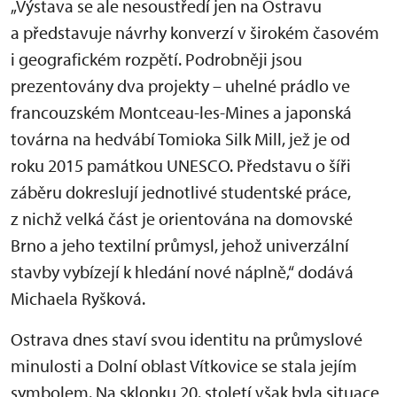
„Výstava se ale nesoustředí jen na Ostravu
a představuje návrhy konverzí v širokém časovém
i geografickém rozpětí. Podrobněji jsou
prezentovány dva projekty – uhelné prádlo ve
francouzském Montceau-les-Mines a japonská
továrna na hedvábí Tomioka Silk Mill, jež je od
roku 2015 památkou UNESCO. Představu o šíři
záběru dokreslují jednotlivé studentské práce,
z nichž velká část je orientována na domovské
Brno a jeho textilní průmysl, jehož univerzální
stavby vybízejí k hledání nové náplně,“ dodává
Michaela Ryšková.
Ostrava dnes staví svou identitu na průmyslové
minulosti a Dolní oblast Vítkovice se stala jejím
symbolem. Na sklonku 20. století však byla situace