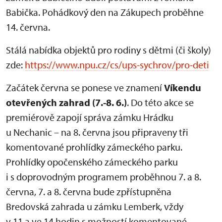
Babička. Pohádkový den na Zákupech proběhne
14. června.
Stálá nabídka objektů pro rodiny s dětmi (či školy)
zde:
https://www.npu.cz/cs/ups-sychrov/pro-deti
Začátek června se ponese ve znamení
Víkendu
otevřených zahrad (7.-8. 6.)
. Do této akce se
premiérově zapojí správa zámku Hrádku
u Nechanic – na 8. června jsou připraveny tři
komentované prohlídky zámeckého parku.
Prohlídky opočenského zámeckého parku
i s doprovodným programem proběhnou 7. a 8.
června, 7. a 8. června bude zpřístupněna
Bredovská zahrada u zámku Lemberk, vždy
v 11 a ve 14 hodin s možností komentované