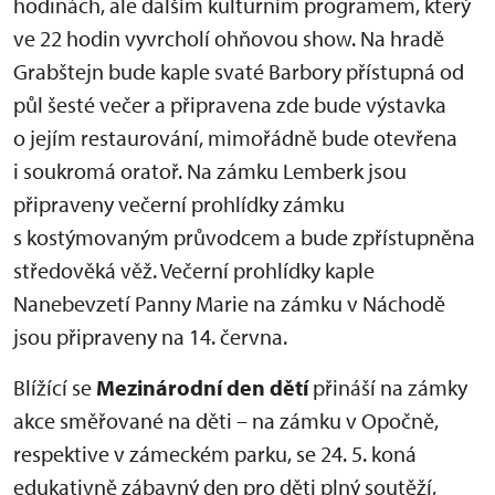
hodinách, ale dalším kulturním programem, který
ve 22 hodin vyvrcholí ohňovou show. Na hradě
Grabštejn bude kaple svaté Barbory přístupná od
půl šesté večer a připravena zde bude výstavka
o jejím restaurování, mimořádně bude otevřena
i soukromá oratoř. Na zámku Lemberk jsou
připraveny večerní prohlídky zámku
s kostýmovaným průvodcem a bude zpřístupněna
středověká věž. Večerní prohlídky kaple
Nanebevzetí Panny Marie na zámku v Náchodě
jsou připraveny na 14. června.
Blížící se
Mezinárodní den dětí
přináší na zámky
akce směřované na děti – na zámku v Opočně,
respektive v zámeckém parku, se 24. 5. koná
edukativně zábavný den pro děti plný soutěží,