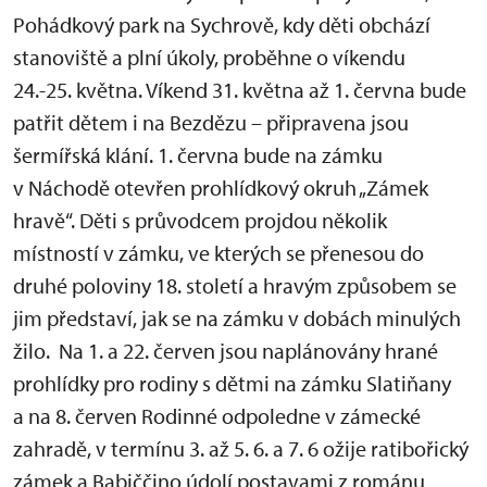
Pohádkový park na Sychrově, kdy děti obchází
stanoviště a plní úkoly, proběhne o víkendu
24.-25. května. Víkend 31. května až 1. června bude
patřit dětem i na Bezdězu – připravena jsou
šermířská klání. 1. června bude na zámku
v Náchodě otevřen prohlídkový okruh „Zámek
hravě“. Děti s průvodcem projdou několik
místností v zámku, ve kterých se přenesou do
druhé poloviny 18. století a hravým způsobem se
jim představí, jak se na zámku v dobách minulých
žilo. Na 1. a 22. červen jsou naplánovány hrané
prohlídky pro rodiny s dětmi na zámku Slatiňany
a na 8. červen Rodinné odpoledne v zámecké
zahradě, v termínu 3. až 5. 6. a 7. 6 ožije ratibořický
zámek a Babiččino údolí postavami z románu