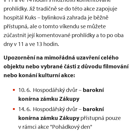
prohlídky. Již tradičně se do této akce zapojuje
hospitál Kuks – bylinková zahrada je běžně
přístupná, ale o tomto víkendu se můžete
zúčastnit její komentované prohlídky a to po oba
dny v 11 a ve 13 hodin.
Upozornění na mimořádná uzavření celého
objektu nebo vybrané části z důvodu filmování
nebo konání kulturní akce:
10. 6. Hospodářský dvůr –
barokní
konírna zámku Zákupy
14. 6. Hospodářský dvůr –
barokní
konírna
zámku Zákupy
přístupná pouze
v rámci akce "Pohádkový den"