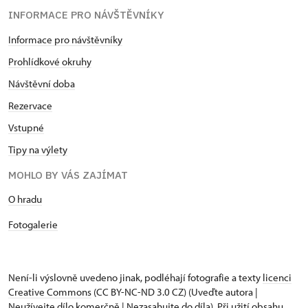
INFORMACE PRO NÁVŠTĚVNÍKY
Informace pro návštěvníky
Prohlídkové okruhy
Návštěvní doba
Rezervace
Vstupné
Tipy na výlety
MOHLO BY VÁS ZAJÍMAT
O hradu
Fotogalerie
Není-li výslovně uvedeno jinak, podléhají fotografie a texty
licenci
Creative Commons
(CC BY-NC-ND 3.0 CZ) (Uveďte autora |
Neužívejte dílo komerčně | Nezasahujte do díla). Při užití obsahu