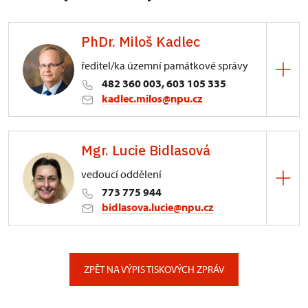
PhDr. Miloš Kadlec
ředitel/ka územní památkové správy
482 360 003, 603 105 335
kadlec.milos@npu.cz
ÚPS na Sychrově
Mgr. Lucie Bidlasová
3/, Sychrov 3
vedoucí oddělení
773 775 944
bidlasova.lucie@npu.cz
ÚPS na Sychrově
Zámecký park 1/, Slatiňany
ZPĚT NA VÝPIS TISKOVÝCH ZPRÁV