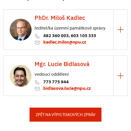
PhDr. Miloš Kadlec
ředitel/ka územní památkové správy
482 360 003, 603 105 335
kadlec.milos@npu.cz
ÚPS na Sychrově
Mgr. Lucie Bidlasová
3/, Sychrov 3
vedoucí oddělení
773 775 944
bidlasova.lucie@npu.cz
ÚPS na Sychrově
Zámecký park 1/, Slatiňany
ZPĚT NA VÝPIS TISKOVÝCH ZPRÁV