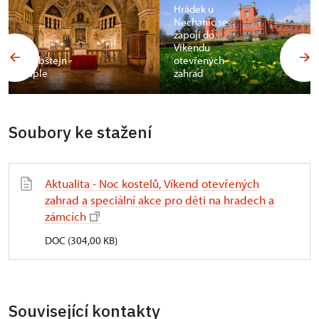
Hrádek u
Nechanic se
zapojí do
Víkendu
Grabštejn -
otevřených
kaple
zahrad
Soubory ke stažení
Aktualita - Noc kostelů, Víkend otevřených
zahrad a speciální akce pro děti na hradech a
zámcích
DOC (304,00 KB)
Související kontakty