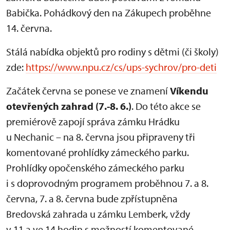
Babička. Pohádkový den na Zákupech proběhne
14. června.
Stálá nabídka objektů pro rodiny s dětmi (či školy)
zde:
https://www.npu.cz/cs/ups-sychrov/pro-deti
Začátek června se ponese ve znamení
Víkendu
otevřených zahrad (7.-8. 6.)
. Do této akce se
premiérově zapojí správa zámku Hrádku
u Nechanic – na 8. června jsou připraveny tři
komentované prohlídky zámeckého parku.
Prohlídky opočenského zámeckého parku
i s doprovodným programem proběhnou 7. a 8.
června, 7. a 8. června bude zpřístupněna
Bredovská zahrada u zámku Lemberk, vždy
v 11 a ve 14 hodin s možností komentované