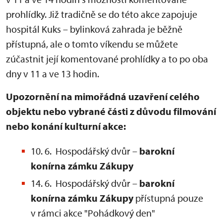
prohlídky. Již tradičně se do této akce zapojuje
hospitál Kuks – bylinková zahrada je běžně
přístupná, ale o tomto víkendu se můžete
zúčastnit její komentované prohlídky a to po oba
dny v 11 a ve 13 hodin.
Upozornění na mimořádná uzavření celého
objektu nebo vybrané části z důvodu filmování
nebo konání kulturní akce:
10. 6. Hospodářský dvůr –
barokní
konírna zámku Zákupy
14. 6. Hospodářský dvůr –
barokní
konírna
zámku Zákupy
přístupná pouze
v rámci akce "Pohádkový den"