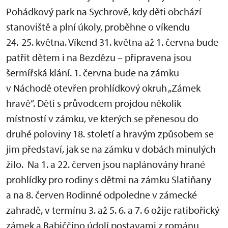
Pohádkový park na Sychrově, kdy děti obchází
stanoviště a plní úkoly, proběhne o víkendu
24.-25. května. Víkend 31. května až 1. června bude
patřit dětem i na Bezdězu – připravena jsou
šermířská klání. 1. června bude na zámku
v Náchodě otevřen prohlídkový okruh „Zámek
hravě“. Děti s průvodcem projdou několik
místností v zámku, ve kterých se přenesou do
druhé poloviny 18. století a hravým způsobem se
jim představí, jak se na zámku v dobách minulých
žilo. Na 1. a 22. červen jsou naplánovány hrané
prohlídky pro rodiny s dětmi na zámku Slatiňany
a na 8. červen Rodinné odpoledne v zámecké
zahradě, v termínu 3. až 5. 6. a 7. 6 ožije ratibořický
zámek a Babiččino údolí postavami z románu