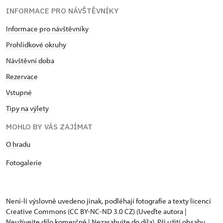
INFORMACE PRO NÁVŠTĚVNÍKY
Informace pro návštěvníky
Prohlídkové okruhy
Návštěvní doba
Rezervace
Vstupné
Tipy na výlety
MOHLO BY VÁS ZAJÍMAT
O hradu
Fotogalerie
Není-li výslovně uvedeno jinak, podléhají fotografie a texty
licenci
Creative Commons
(CC BY-NC-ND 3.0 CZ) (Uveďte autora |
Neužívejte dílo komerčně | Nezasahujte do díla). Při užití obsahu