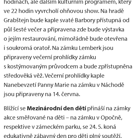
hodinách, ale dalším kulturním programem, který
ve 22 hodin vyvrcholí ohňovou show. Na hradě
Grabštejn bude kaple svaté Barbory přístupná od
půl šesté večer a připravena zde bude výstavka
o jejím restaurování, mimořádně bude otevřena
i soukromá oratoř. Na zámku Lemberk jsou
připraveny večerní prohlídky zámku
s kostýmovaným průvodcem a bude zpřístupněna
středověká věž. Večerní prohlídky kaple
Nanebevzetí Panny Marie na zámku v Náchodě
jsou připraveny na 14. června.
Blížící se
Mezinárodní den dětí
přináší na zámky
akce směřované na děti – na zámku v Opočně,
respektive v zámeckém parku, se 24. 5. koná
edukativně zábavný den pro děti plný soutěží,