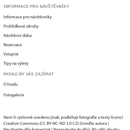
INFORMACE PRO NÁVŠTĚVNÍKY
Informace pro návštěvníky
Prohlídkové okruhy
Návštěvní doba
Rezervace
Vstupné
Tipy na výlety
MOHLO BY VÁS ZAJÍMAT
O hradu
Fotogalerie
Není-li výslovně uvedeno jinak, podléhají fotografie a texty
licenci
Creative Commons
(CC BY-NC-ND 3.0 CZ) (Uveďte autora |
Neužívejte dílo komerčně | Nezasahujte do díla). Při užití obsahu