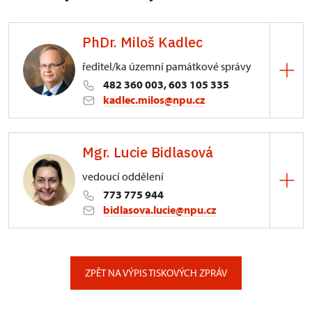
PhDr. Miloš Kadlec
ředitel/ka územní památkové správy
482 360 003, 603 105 335
kadlec.milos@npu.cz
ÚPS na Sychrově
Mgr. Lucie Bidlasová
3/, Sychrov 3
vedoucí oddělení
773 775 944
bidlasova.lucie@npu.cz
ÚPS na Sychrově
Zámecký park 1/, Slatiňany
ZPĚT NA VÝPIS TISKOVÝCH ZPRÁV