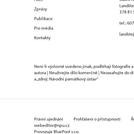
Landšte
Zprávy
378 81 
Publikace
tel.: 60
Pro média
landste
Kontakty
Není-li výslovně uvedeno jinak, podléhají fotografie a
autora | Neužívejte dílo komerčně | Nezasahujte do dí
a „zdroj: Národní památkový ústav“
Právní ujednání
Prohlášení o přístupnosti
Ř
webeditor@npu.cz
Provozuje BluePool s.r.o.