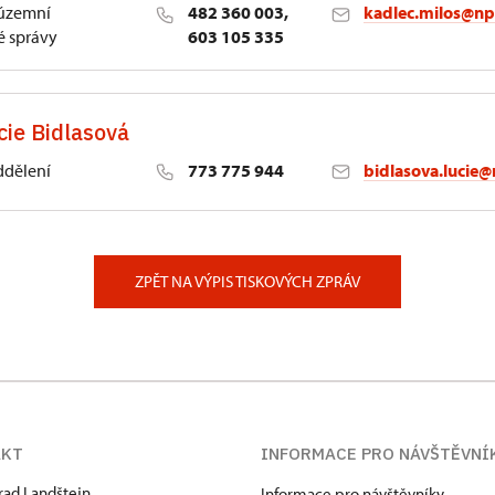
 územní
482 360 003,
kadlec.milos@np
 správy
603 105 335
cie Bidlasová
ddělení
773 775 944
bidlasova.lucie@
 Slatiňany
ZPĚT NA VÝPIS TISKOVÝCH ZPRÁV
AKT
INFORMACE PRO NÁVŠTĚVNÍ
hrad Landštejn
Informace pro návštěvníky