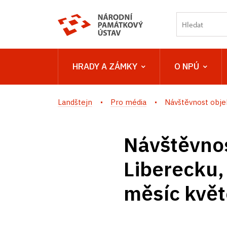
HRADY A ZÁMKY
O NPÚ
Landštejn
Pro média
Návštěvnost objek
Návštěvnos
Liberecku,
měsíc kvě