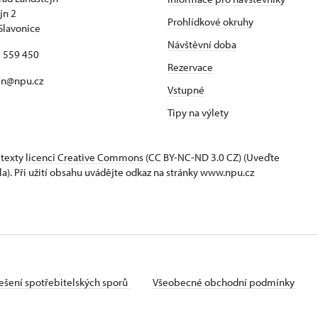
jn 2
Prohlídkové okruhy
Slavonice
Návštěvní doba
7 559 450
Rezervace
jn@npu.cz
Vstupné
Tipy na výlety
 texty
licenci Creative Commons
(CC BY-NC-ND 3.0 CZ) (Uveďte
la). Při užití obsahu uvádějte odkaz na stránky www.npu.cz
ešení spotřebitelských sporů
Všeobecné obchodní podmínky