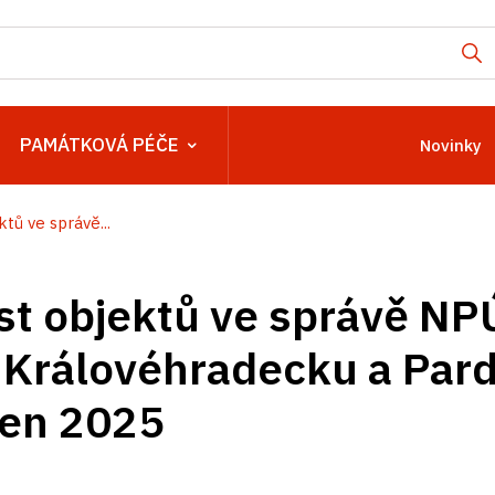
PAMÁTKOVÁ PÉČE
Novinky
tů ve správě...
t objektů ve správě NP
 Královéhradecku a Par
ten 2025