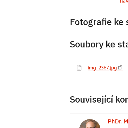
nav
Fotografie ke 
Soubory ke st
img_2367.jpg
Související ko
PhDr. M