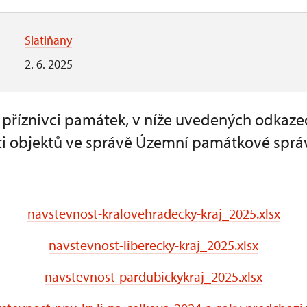
Slatiňany
2. 6. 2025
a příznivci památek, v níže uvedených odkaze
i objektů ve správě Územní památkové sprá
navstevnost-kralovehradecky-kraj_2025.xlsx
navstevnost-liberecky-kraj_2025.xlsx
navstevnost-pardubickykraj_2025.xlsx