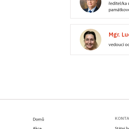
ředitel/ka
památkové
ÚPS na Sychrově
3/, Sychrov 3
Mgr. Lu
vedoucí o
ÚPS na Sychrově
Zámecký park 1/,
KONT
Domů
Akce
Státní 