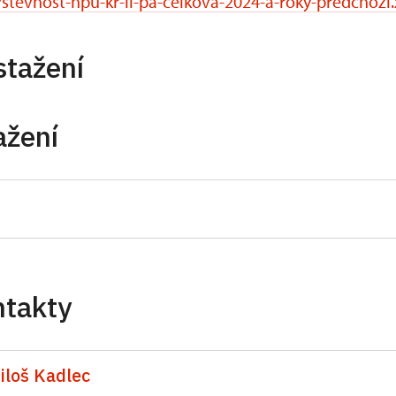
stevnost-npu-kr-li-pa-celkova-2024-a-roky-predchozi.
stažení
ažení
ntakty
iloš Kadlec