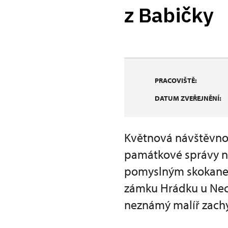
z Babičky
PRACOVIŠTĚ:
DATUM ZVEŘEJNĚNÍ:
Květnová návštěvno
památkové správy na
pomyslným skokanem
zámku Hrádku u Nech
neznámý malíř zachy