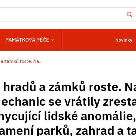
PAMÁTKOVÁ PÉČE
Novinky
a zámků roste. Na...
 hradů a zámků roste. 
echanic se vrátily zres
hycující lidské anomálie
amení parků, zahrad a t