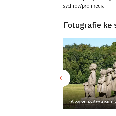
sychrov/pro-media
Fotografie ke 
hrada
Ratibořice - postavy z román