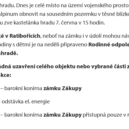
 hradu. Dnes je celé místo na území vojenského pros
 alpinum obnovit na sousedním pozemku v těsné blízko
zve kastelánka hradu 7. června v 15 hodin.
ké
v Ratibořicích
, neboť na zámku i v údolí mohou ná
odiny s dětmi je na neděli připraveno
Rodinné odpol
ahradě.
ná uzavření celého objektu nebo vybrané části 
akce:
 – barokní konírna
zámku Zákupy
– odstávka el. energie
 – barokní konírna
zámku Zákupy
přístupná pouze v 