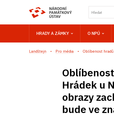
HRADY A ZÁMKY
O NPÚ
Landštejn
Pro média
Oblíbenost hradů 
Oblíbenost
Hrádek u N
obrazy zac
bude ve zn