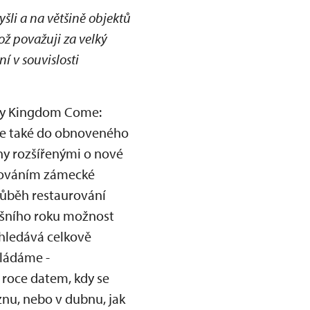
šli a na většině objektů
což považuji za velký
í v souvislosti
hry Kingdom Come:
ale také do obnoveného
hy rozšířenými o nové
pňováním zámecké
průběh restaurování
tošního roku možnost
yhledává celkově
kládáme -
 roce datem, kdy se
znu, nebo v dubnu, jak