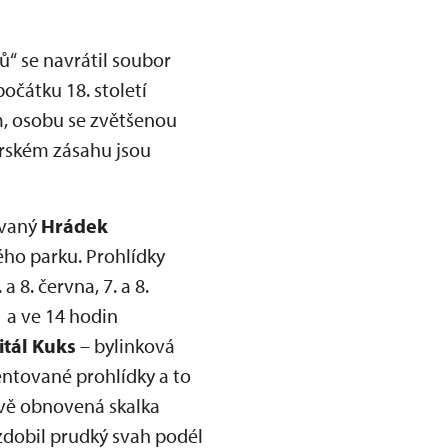
ů“ se navrátil soubor
očátku 18. století
m, osobu se zvětšenou
torském zásahu jsou
ňovaný
Hrádek
ého parku. Prohlídky
8. června, 7. a 8.
1 a ve 14 hodin
itál Kuks
– bylinková
entované prohlídky a to
vě obnovená skalka
zdobil prudký svah podél