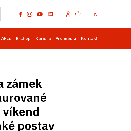
EN
Akce
E-shop
Kariéra
Pro média
Kontakt
Na zámek
taurované
, víkend
aké postav