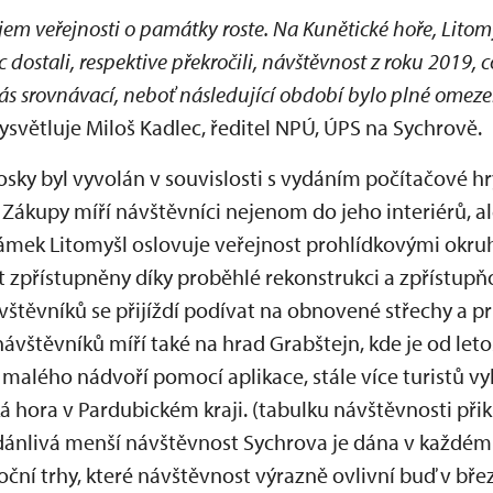
jem veřejnosti o památky roste. Na Kunětické hoře, Litomy
 dostali, respektive překročili, návštěvnost z roku 2019, 
ás srovnávací, neboť následující období bylo plné omezen
 vysvětluje Miloš Kadlec, ředitel NPÚ, ÚPS na Sychrově.
osky byl vyvolán v souvislosti s vydáním počítačové 
 Zákupy míří návštěvníci nejenom do jeho interiérů, 
mek Litomyšl oslovuje veřejnost prohlídkovými okru
ýt zpřístupněny díky proběhlé rekonstrukci a zpřístu
vštěvníků se přijíždí podívat na obnovené střechy a 
návštěvníků míří také na hrad Grabštejn, kde je od le
malého nádvoří pomocí aplikace, stále více turistů v
 hora v Pardubickém kraji. (tabulku návštěvnosti při
zdánlivá menší návštěvnost Sychrova je dána v každém
oční trhy, které návštěvnost výrazně ovlivní buď v bře