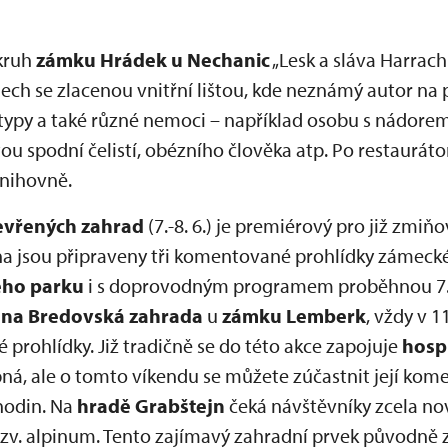
okruh
zámku Hrádek u Nechanic
„Lesk a sláva Harrach
ch se zlacenou vnitřní lištou, kde neznámý autor na p
 typy a také různé nemoci – například osobu s nádore
utou spodní čelistí, obézního člověka atp. Po restaurá
knihovně.
evřených zahrad
(7.-8. 6.) je premiérový pro již zmi
na jsou připraveny tři komentované prohlídky zámeck
ho parku
i s doprovodným programem proběhnou 7. a 
ěna Bredovská zahrada
u
zámku Lemberk
, vždy v 1
prohlídky. Již tradičně se do této akce zapojuje
hosp
pná, ale o tomto víkendu se můžete zúčastnit její kom
hodin. Na
hradě Grabštejn
čeká návštěvníky zcela no
 tzv. alpinum. Tento zajímavý zahradní prvek původně 