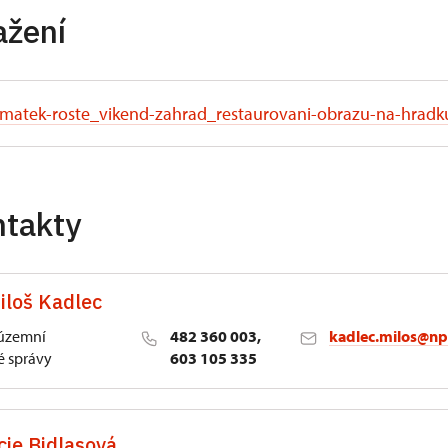
ažení
matek-roste_vikend-zahrad_restaurovani-obrazu-na-hradk
ntakty
iloš Kadlec
 územní
482 360 003,
kadlec.milos@np
 správy
603 105 335
cie Bidlasová