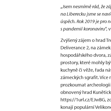
„
Jsem nesmírně rád, že zá
na Liberecku jsme se navíc
úspěch. Rok 2019 je pro n
s pandemií koronaviru
“,
Zvýšený zájem o hrad Tr
Deliverance 2, na zámek
hospodářského dvora, zá
prostory, které mohly b
kuchyně či věže, řada ná
zámeckých sgrafit. Více 
prozkoumat archeologii 
obnovený hrad Kunětická
https://1url.cz/EJwBG, 
konají populární Velikon