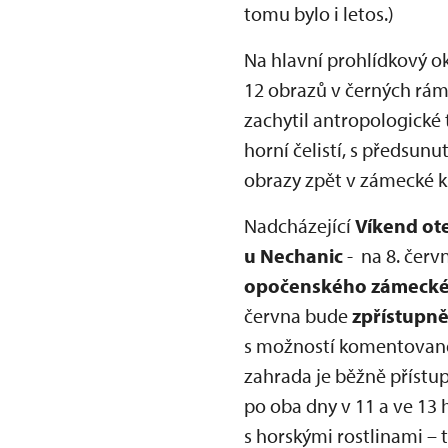
tomu bylo i letos.)
Na hlavní prohlídkový 
12 obrazů v černých ráme
zachytil antropologické
horní čelistí, s předsun
obrazy zpět v zámecké 
Nadcházející
Víkend ot
u Nechanic
- na 8. červ
opočenského zámecké
června bude
zpřístupn
s možností komentované 
zahrada je běžně přístu
po oba dny v 11 a ve 13 
s horskými rostlinami –