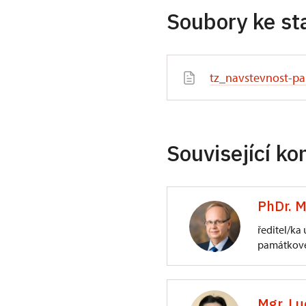
Soubory ke st
tz_navstevnost-pa
Související ko
PhDr. M
ředitel/ka
památkové
ÚPS na Sychrově
3/, Sychrov 3
Mgr. Lu