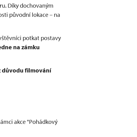
toru. Díky dochovaným
sti původní lokace – na
vštěvníci potkat postavy
edne na zámku
z důvodu filmování
rámci akce "Pohádkový