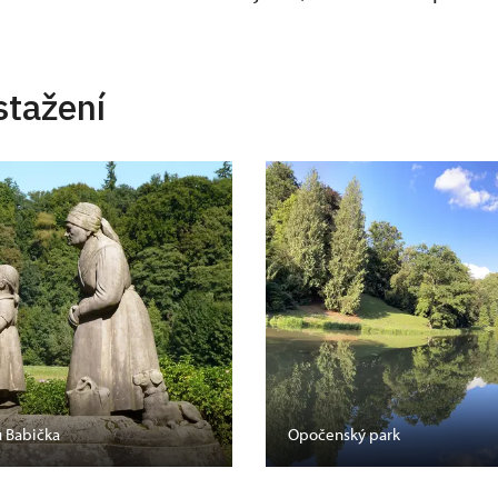
stažení
u Babička
Opočenský park