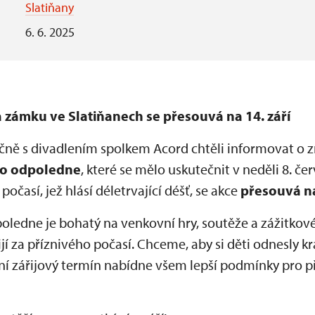
Slatiňany
6. 6. 2025
zámku ve Slatiňanech se přesouvá na 14. září
čně s divadlením spolkem Acord chtěli informovat o
o odpoledne
, které se mělo uskutečnit v neděli 8. č
očasí, jež hlásí déletrvající déšť, se akce
přesouvá na
dne je bohatý na venkovní hry, soutěže a zážitkové ak
žijí za příznivého počasí. Chceme, aby si děti odnesly kr
ní zářijový termín nabídne všem lepší podmínky pro 