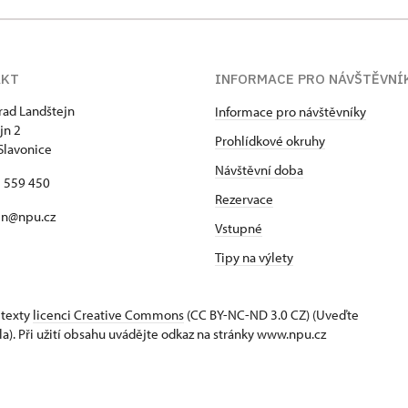
AKT
INFORMACE PRO NÁVŠTĚVNÍ
hrad Landštejn
Informace pro návštěvníky
jn 2
Prohlídkové okruhy
Slavonice
Návštěvní doba
7 559 450
Rezervace
jn@npu.cz
Vstupné
Tipy na výlety
 texty
licenci Creative Commons
(CC BY-NC-ND 3.0 CZ) (Uveďte
la). Při užití obsahu uvádějte odkaz na stránky www.npu.cz