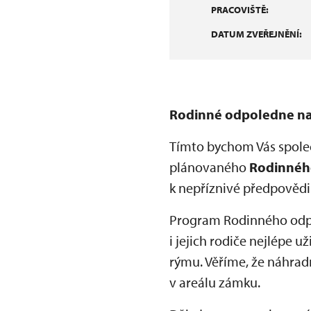
PRACOVIŠTĚ:
DATUM ZVEŘEJNĚNÍ:
Rodinné odpoledne na 
Tímto bychom Vás spole
plánovaného
Rodinnéh
k nepříznivé předpovědi p
Program Rodinného odpole
i jejich rodiče nejlépe u
rýmu. Věříme, že náhrad
v areálu zámku.