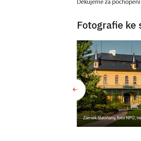
Děkujeme za pochopení a 
Fotografie ke 
Zámek Slatiňany, foto NPÚ, 