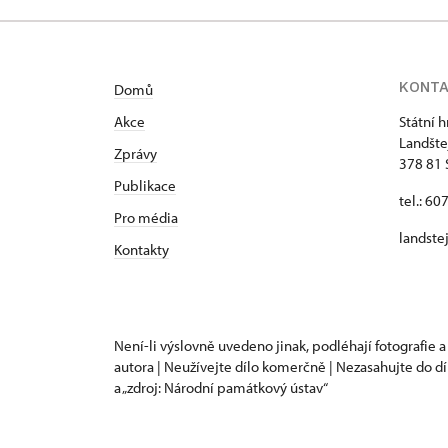
KONT
Domů
Akce
Státní 
Landšte
Zprávy
378 81 
Publikace
tel.: 60
Pro média
landste
Kontakty
Není-li výslovně uvedeno jinak, podléhají fotografie a
autora | Neužívejte dílo komerčně | Nezasahujte do dí
a „zdroj: Národní památkový ústav“