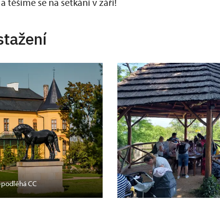
těšíme se na setkání v září!
stažení
nepodléhá CC