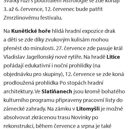
Svátky růží s podtitulem Astrologie se zde konají
3. až 6. července, 12. červenec bude patřit
Zmrzlinovému festivalu.
Na
Kunětické hoře
hlídá hradní expozice drak
a děti se zde díky zvukovým kulisám mohou
přenést do minulosti. 27. července zde pasuje král
Vladislav Jagellonský nové rytíře. Na hradě
Litice
pořádají edukativní i noční prohlídky (na
objednávku pro skupiny), 12. července se zde koná
prodloužená prohlídka Po stopách hradní
architektury. Ve
Slatiňanech
jsou kromě bohatého
kulturního programu připraveny pracovní listy do
zámecké zahrady. Na zámku v
Litomyšli
je možné
absolvovat zkrácenou trasu Novinky po
rekonstrukci, během července a srpna je také