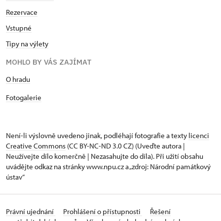
Rezervace
Vstupné
Tipy na výlety
MOHLO BY VÁS ZAJÍMAT
O hradu
Fotogalerie
Není-li výslovně uvedeno jinak, podléhají fotografie a texty
licenci
Creative Commons
(CC BY-NC-ND 3.0 CZ) (Uveďte autora |
Neužívejte dílo komerčně | Nezasahujte do díla). Při užití obsahu
uvádějte odkaz na stránky www.npu.cz a „zdroj: Národní památkový
ústav“
Právní ujednání
Prohlášení o přístupnosti
Řešení