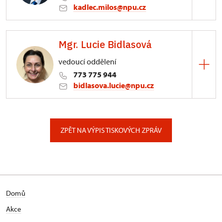
kadlec.milos@npu.cz
ÚPS na Sychrově
Mgr. Lucie Bidlasová
3/, Sychrov 3
vedoucí oddělení
773 775 944
bidlasova.lucie@npu.cz
ÚPS na Sychrově
Zámecký park 1/, Slatiňany
ZPĚT NA VÝPIS TISKOVÝCH ZPRÁV
Domů
Akce