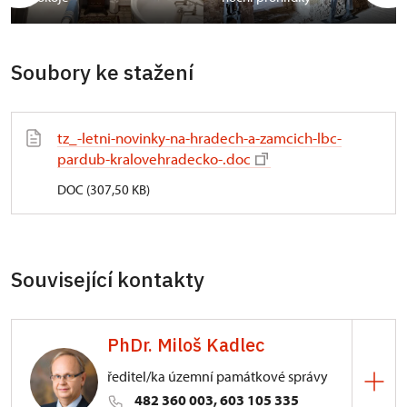
Soubory ke stažení
tz_-letni-novinky-na-hradech-a-zamcich-lbc-
pardub-kralovehradecko-.doc
DOC (307,50 KB)
Související kontakty
PhDr. Miloš Kadlec
ředitel/ka územní památkové správy
482 360 003, 603 105 335