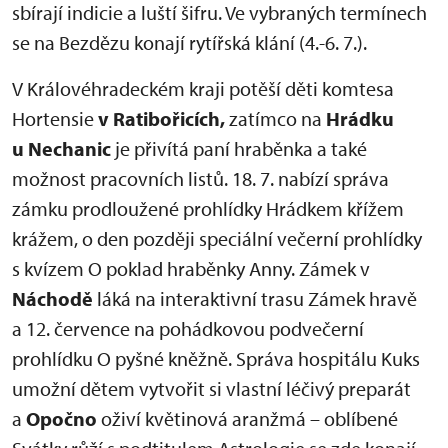
sbírají indicie a luští šifru. Ve vybraných termínech
se na Bezdězu konají rytířská klání (4.-6. 7.).
V Královéhradeckém kraji potěší děti komtesa
Hortensie
v Ratibořicích,
zatímco na
Hrádku
u Nechanic
je přivítá paní hraběnka a také
možnost pracovních listů. 18. 7. nabízí správa
zámku prodloužené prohlídky Hrádkem křížem
krážem, o den později speciální večerní prohlídky
s kvízem O poklad hraběnky Anny. Zámek v
Náchodě
láká na interaktivní trasu Zámek hravě
a 12. července na pohádkovou podvečerní
prohlídku O pyšné kněžně. Správa hospitálu Kuks
umožní dětem vytvořit si vlastní léčivý preparát
a
Opočno
oživí květinová aranžmá – oblíbené