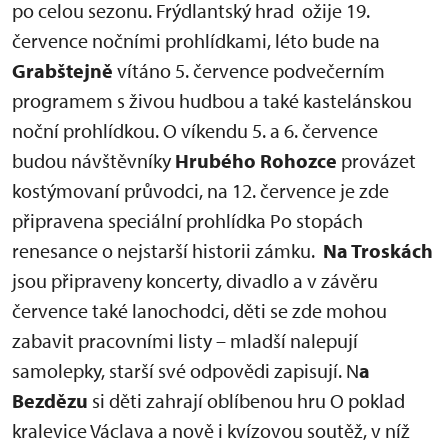
po celou sezonu. Frýdlantský hrad ožije 19.
července nočními prohlídkami, léto bude na
Grabštejně
vítáno 5. července podvečerním
programem s živou hudbou a také kastelánskou
noční prohlídkou. O víkendu 5. a 6. července
budou návštěvníky
Hrubého Rohozce
provázet
kostýmovaní průvodci, na 12. července je zde
připravena speciální prohlídka Po stopách
renesance o nejstarší historii zámku.
Na Troskách
jsou připraveny koncerty, divadlo a v závěru
července také lanochodci, děti se zde mohou
zabavit pracovními listy – mladší nalepují
samolepky, starší své odpovědi zapisují. N
a
Bezdězu
si děti zahrají oblíbenou hru O poklad
kralevice Václava a nově i kvízovou soutěž, v níž