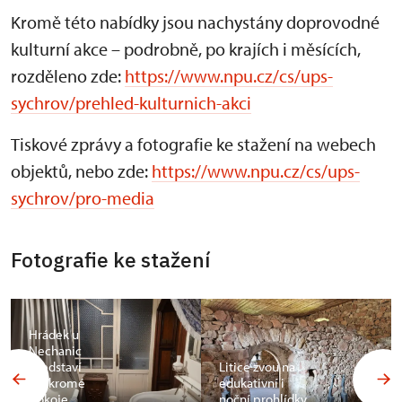
Kromě této nabídky jsou nachystány doprovodné
kulturní akce – podrobně, po krajích i měsících,
rozděleno zde:
https://www.npu.cz/cs/ups-
sychrov/prehled-kulturnich-akci
Tiskové zprávy a fotografie ke stažení na webech
objektů, nebo zde:
https://www.npu.cz/cs/ups-
sychrov/pro-media
Fotografie ke stažení
Hrádek u
Nechanic
představí
Litice zvou na
soukromé
edukativní i
pokoje
noční prohlídky