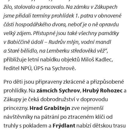
žilo, stolovalo a pracovalo. Na zámku v Zákupech
jsme přidali termíny prohlídek 1. patra v obnovené
části hospodářského dvora, neboť je o ně opravdu
velký zájem. Přístupné jsou také všechny památky
v Babiččině údolí – Rudrův mlýn, vodní mandl
a Staré bělidlo, na Lemberku středověká věž“
,
přibližuje letní nabídku objektů Miloš Kadlec,
ředitel NPÚ, ÚPS na Sychrově.
Pro děti jsou připraveny zkrácené a přizpůsobené
prohlídky. Na
zámcích Sychrov
,
Hrubý Rohozec
a
Zákupy je čeká dobrodružství v doprovodu
princezny.
Hrad Grabštejn
zve nejmenší
návštěvníky na pátrání po ztraceném klíči od
truhly s pokladem a
Frýdlant
nabízí dětskou trasu