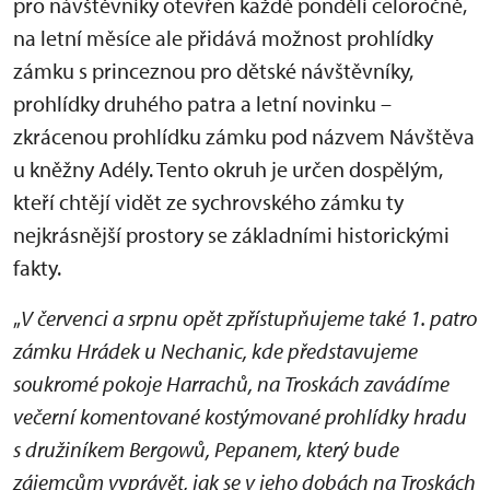
pro návštěvníky otevřen každé pondělí celoročně,
na letní měsíce ale přidává možnost prohlídky
zámku s princeznou pro dětské návštěvníky,
prohlídky druhého patra a letní novinku –
zkrácenou prohlídku zámku pod názvem Návštěva
u kněžny Adély. Tento okruh je určen dospělým,
kteří chtějí vidět ze sychrovského zámku ty
nejkrásnější prostory se základními historickými
fakty.
„
V červenci a srpnu opět zpřístupňujeme také 1. patro
zámku Hrádek u Nechanic, kde představujeme
soukromé pokoje Harrachů, na Troskách zavádíme
večerní komentované kostýmované prohlídky hradu
s družiníkem Bergowů, Pepanem, který bude
zájemcům vyprávět, jak se v jeho dobách na Troskách