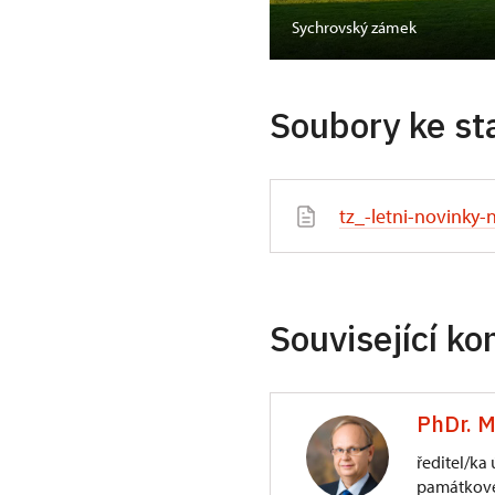
í soukromé pokoje
Sychrovský zámek
Soubory ke st
tz_-letni-novinky
Související ko
PhDr. M
ředitel/ka
památkové