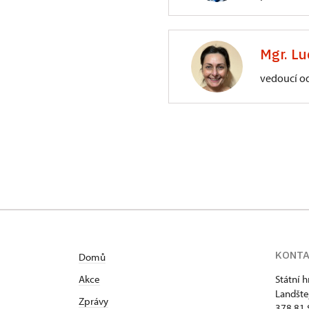
ÚPS na Sychrově
3/, Sychrov 3
Mgr. Lu
vedoucí o
ÚPS na Sychrově
Zámecký park 1/,
KONT
Domů
Akce
Státní 
Landšte
Zprávy
378 81 