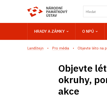
HRADY A ZÁMKY
O NPÚ
Landštejn
Pro média
Objevte léto na p
Objevte lé
okruhy, po
akce