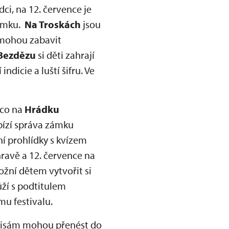
i, na 12. července je
zámku.
Na Troskách
jsou
e mohou zabavit
Bezdězu
si děti zahrají
ndicie a luští šifru. Ve
co na
Hrádku
abízí správa zámku
í prohlídky s kvízem
hravě a 12. července na
žní dětem vytvořit si
ůží s podtitulem
mu festivalu.
kulisám mohou přenést do