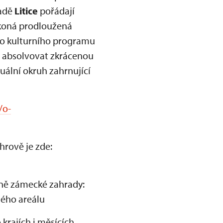
radě
Litice
pořádají
e koná prodloužená
o kulturního programu
 absolvovat zkrácenou
uální okruh zahrnující
/o-
hrově je zde:
tně zámecké zahrady:
elého areálu
rajích i měsících,