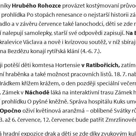
vníky
Hrubého Rohozce
provázet kostýmovaní průvodc
 prohlídka Po stopách renesance o nejstarší historii 
adlo a v závěru července také lanochodci, děti se zd
í nalepují samolepky, starší své odpovědi zapisují. N
a 
alevice Václava a nově i kvízovou soutěž, v níž sbírají i
 Bezdězu konají rytířská klání (4.-6. 7.).
i potěší děti komtesa Hortensie
v Ratibořicích,
zatím
aní hraběnka a také možnost pracovních listů. 18. 7. n
rádkem křížem krážem, o den později speciální večern
. Zámek v
Náchodě
láká na interaktivní trasu Zámek 
rohlídku O pyšné kněžně. Správa hospitálu Kuks umo
Opočno
oživí květinová aranžmá – oblíbené Svátky r
 3. až 6. července, 12. červenec bude patřit Zmrzlinové
á hradní expozice drak a děti se zde díky zvukovým 