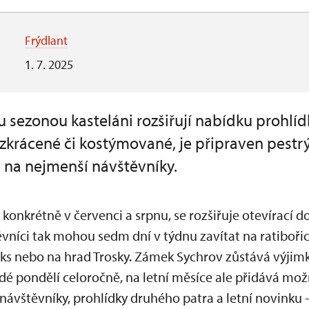
Frýdlant
1. 7. 2025
ou sezonou kasteláni rozšiřují nabídku prohl
, zkrácené či kostýmované, je připraven pestr
 na nejmenší návštěvníky.
 konkrétně v červenci a srpnu, se rozšiřuje otevírací
ěvníci tak mohou sedm dní v týdnu zavítat na ratiboř
ks nebo na hrad Trosky. Zámek Sychrov zůstává výjimk
dé pondělí celoročně, na letní měsíce ale přidává mo
návštěvníky, prohlídky druhého patra a letní novinku