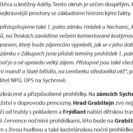
va u kněžny Adély. Tento okruh je určen dospělým, kte
jkrásnější prostory se základními historickými fakty.
 zpřístupňujeme také 1. patro zámku Hrádek u Nechanic,
ů, na Troskách zavádíme večerní komentované kostýmo
panem, který bude zájemcům vyprávět, jak se v jeho dobá
 zámku v Zákupech jsme přidali termíny prohlídek 1. pat
oť je o ně opravdu velký zájem. Přístupné jsou také vše
ní mandl a Staré bělidlo, na Lemberku středověká věž“
, 
ditel NPÚ, ÚPS na Sychrově.
 zkrácené a přizpůsobené prohlídky. Na
zámcích Sych
žství v doprovodu princezny.
Hrad Grabštejn
zve ne
či od truhly s pokladem a
Frýdlant
nabízí dětskou tra
19. července nočními prohlídkami, léto bude na
Grabšt
 živou hudbou a také kastelánskou noční prohlídkou.