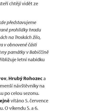
ří chtějí vidět ze
 kde představujeme
vané prohlídky hradu
ch na Troskách žilo,
ra v obnovené části
chny památky v Babiččině
přibližuje letní nabídku
rov
,
Hrubý Rohozec
a
jmenší návštěvníky na
su po celou sezonu.
ejně
vítáno 5. července
 O víkendu 5. a 6.