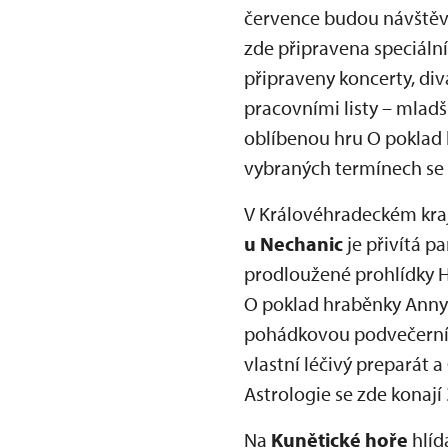
července budou návště
zde připravena speciální
připraveny koncerty, div
pracovními listy – mladš
oblíbenou hru O poklad kr
vybraných termínech se na
V Královéhradeckém kraj
u Nechanic
je přivítá p
prodloužené prohlídky H
O poklad hraběnky Anny
pohádkovou podvečerní p
vlastní léčivý preparát a
Astrologie se zde konají
Na
Kunětické hoře
hlíd