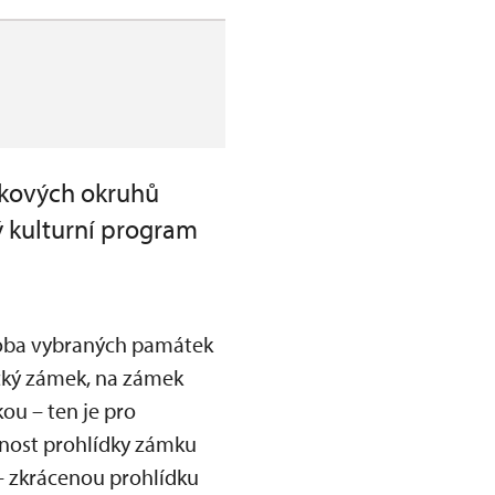
ídkových okruhů
ý kulturní program
 doba vybraných památek
ický zámek, na zámek
ou – ten je pro
žnost prohlídky zámku
 – zkrácenou prohlídku