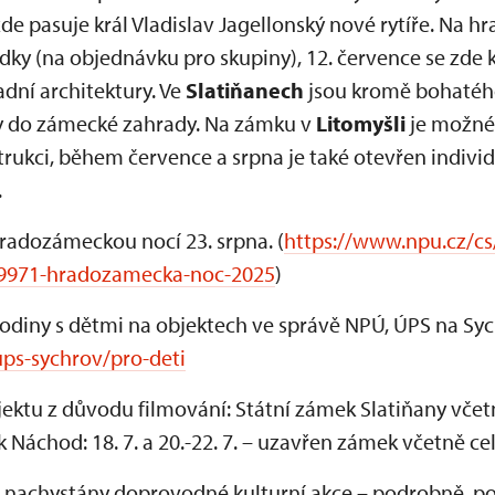
de pasuje král Vladislav Jagellonský nové rytíře. Na h
ídky (na objednávku pro skupiny), 12. července se zd
dní architektury. Ve
Slatiňanech
jsou kromě bohatéh
ty do zámecké zahrady. Na zámku v
Litomyšli
je možné
rukci, během července a srpna je také otevřen individ
.
Hradozámeckou nocí 23. srpna. (
https://www.npu.cz/cs
19971-hradozamecka-noc-2025
)
odiny s dětmi na objektech ve správě NPÚ, ÚPS na Syc
ps-sychrov/pro-deti
ktu z důvodu filmování: Státní zámek Slatiňany vče
k Náchod: 18. 7. a 20.-22. 7. – uzavřen zámek včetně c
 nachystány doprovodné kulturní akce – podrobně, po k