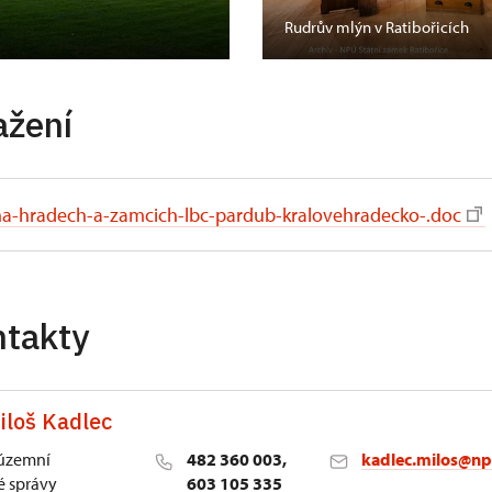
Rudrův mlýn v Ratibořicích
ažení
-na-hradech-a-zamcich-lbc-pardub-kralovehradecko-.doc
ntakty
iloš Kadlec
 územní
482 360 003,
kadlec.milos@np
 správy
603 105 335