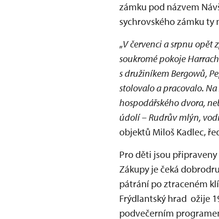
zámku pod názvem Návště
sychrovského zámku ty ne
„
V červenci a srpnu opět
soukromé pokoje Harrach
s družiníkem Bergowů, Pe
stolovalo a pracovalo. Na
hospodářského dvora, neb
údolí – Rudrův mlýn, vod
objektů Miloš Kadlec, ře
Pro děti jsou připraveny
Zákupy je čeká dobrodru
pátrání po ztraceném klí
Frýdlantský hrad ožije 
podvečerním programem s