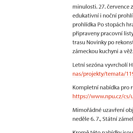
minulosti. 27. července z
edukativní i noční prohl
prohlídka Po stopách hra
připraveny pracovní lis
trasu Novinky po rekonst
zámeckou kuchyni a věž
Letní sezóna vyvrcholí 
nas/projekty/temata/1
Kompletní nabídka pro r
https://www.npu.cz/cs/u
Mimořádné uzavření obje
neděle 6. 7., Státní záme
Kromě této nabídky jsou