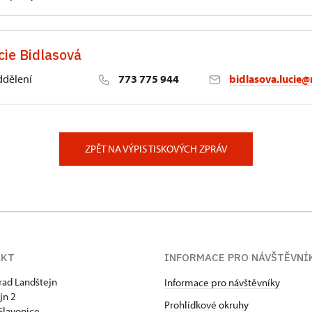
cie Bidlasová
ddělení
773 775 944
bidlasova.lucie@
 Slatiňany
ZPĚT NA VÝPIS TISKOVÝCH ZPRÁV
AKT
INFORMACE PRO NÁVŠTĚVNÍ
hrad Landštejn
Informace pro návštěvníky
jn 2
Prohlídkové okruhy
Slavonice