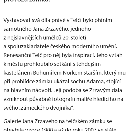
Vystavovat svá díla právě v Telči bylo přáním
samotného Jana Zrzavého, jednoho
z nejslavnějších umělců 20. století
a spoluzakladatele českého moderního umění.
Renesanční Telč pro něj byla inspirací. Jeho vztah
k městu prohloubilo setkání s tehdejším
kastelánem Bohumilem Norkem starším, který mu
při prohlídce zámku ukázal sochu Adama, stojící
na hlavním nádvoří. Její podoba se Zrzavým dala
vzniknout půvabné fotografii malíře hledícího na
svého „zámeckého dvojníka“.
Galerie Jana Zrzavého na telčském zámku se
otevřela v roce 1988 a až do roku 2007 ve stálé