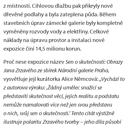
z místností. Cihlovou dlažbu pak přikryly nové
dřevěné podlahy a byla zateplena půda. Během
stavebních úprav zámecké galerie byly kompletně
vyměněny rozvody vody a elektřiny. Celkové
náklady na úpravu prostor a instalaci nové
expozice činí 14,5 milionu korun.
Proč nese expozice název
Sen o skutečnosti: Obrazy
Jana Zrzavého ze sbírek Národní galerie Praha
,
vysvětluje její kurátorka Alice Němcová:
„Vychází to
z autorova výroku: ‚Žádný umělec snažící se
představiti skutečnost věcí, jejich realitu a podstatu
nemůže namalovati více než jen svou představu
o nich, svůj sen o skutečnosti.‘ Tento citát výstižně
ilustruje polaritu Zrzavého tvorby – jeho díla působí