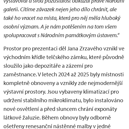
vystavoval a svou pozůstalost odkázal právě Národní
galerii. Cítíme závazek nejen jeho dílo chránit, ale
také ho vracet na místa, která pro něj měla hluboký
osobní význam. A je nám potěšením na tom všem
spolupracovat s Národním památkovým ústavem.“
Prostor pro prezentaci děl Jana Zrzavého vznikl ve
východním křídle telčského zámku, které původně
sloužilo jako depozitáře a zázemí pro
zaměstnance. V letech 2024 až 2025 byly místnosti
kompletně obnoveny a vznikly zde nejmodernější
výstavní prostory. Jsou vybaveny klimatizací pro
udržení stabilního mikroklimatu, bylo instalováno
nové osvětlení a před sluncem chrání exponáty
látkové žaluzie. Během obnovy byly odborně
ošetřeny renesanční nástěnné malby v jedné