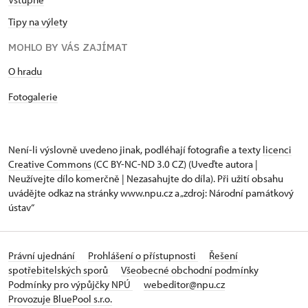
Tipy na výlety
MOHLO BY VÁS ZAJÍMAT
O hradu
Fotogalerie
Není-li výslovně uvedeno jinak, podléhají fotografie a texty
licenci
Creative Commons
(CC BY-NC-ND 3.0 CZ) (Uveďte autora |
Neužívejte dílo komerčně | Nezasahujte do díla). Při užití obsahu
uvádějte odkaz na stránky www.npu.cz a „zdroj: Národní památkový
ústav“
Právní ujednání
Prohlášení o přístupnosti
Řešení
spotřebitelských sporů
Všeobecné obchodní podmínky
Podmínky pro výpůjčky NPÚ
webeditor@npu.cz
Provozuje BluePool s.r.o.