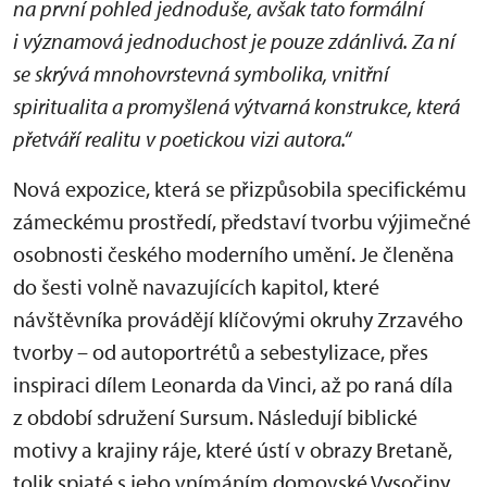
na první pohled jednoduše, avšak tato formální
i významová jednoduchost je pouze zdánlivá. Za ní
se skrývá mnohovrstevná symbolika, vnitřní
spiritualita a promyšlená výtvarná konstrukce, která
přetváří realitu v poetickou vizi autora.“
Nová expozice, která se přizpůsobila specifickému
zámeckému prostředí, představí tvorbu výjimečné
osobnosti českého moderního umění. Je členěna
do šesti volně navazujících kapitol, které
návštěvníka provádějí klíčovými okruhy Zrzavého
tvorby – od autoportrétů a sebestylizace, přes
inspiraci dílem Leonarda da Vinci, až po raná díla
z období sdružení Sursum. Následují biblické
motivy a krajiny ráje, které ústí v obrazy Bretaně,
tolik spjaté s jeho vnímáním domovské Vysočiny.