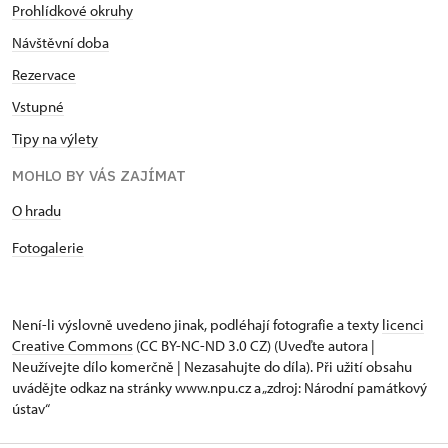
Prohlídkové okruhy
Návštěvní doba
Rezervace
Vstupné
Tipy na výlety
MOHLO BY VÁS ZAJÍMAT
O hradu
Fotogalerie
Není-li výslovně uvedeno jinak, podléhají fotografie a texty
licenci
Creative Commons
(CC BY-NC-ND 3.0 CZ) (Uveďte autora |
Neužívejte dílo komerčně | Nezasahujte do díla). Při užití obsahu
uvádějte odkaz na stránky www.npu.cz a „zdroj: Národní památkový
ústav“