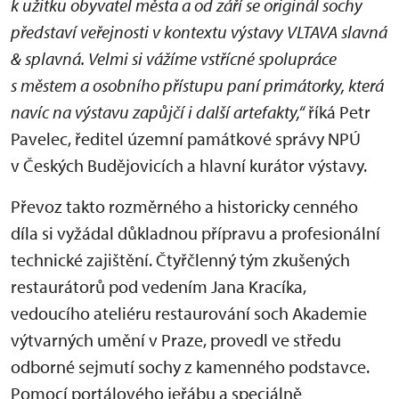
k užitku obyvatel města a od září se originál sochy
představí veřejnosti v kontextu výstavy VLTAVA slavná
& splavná. Velmi si vážíme vstřícné spolupráce
s městem a osobního přístupu paní primátorky, která
navíc na výstavu zapůjčí i další artefakty,“
říká Petr
Pavelec, ředitel územní památkové správy NPÚ
v Českých Budějovicích a hlavní kurátor výstavy.
Převoz takto rozměrného a historicky cenného
díla si vyžádal důkladnou přípravu a profesionální
technické zajištění. Čtyřčlenný tým zkušených
restaurátorů pod vedením Jana Kracíka,
vedoucího ateliéru restaurování soch Akademie
výtvarných umění v Praze, provedl ve středu
odborné sejmutí sochy z kamenného podstavce.
Pomocí portálového jeřábu a speciálně