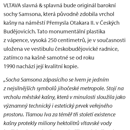
VLTAVA slavná & splavná bude originál barokní
sochy Samsona, která původně zdobila vrchol
kašny na náměstí Přemysla Otakara II. v Českých
Budějovicích. Tato monumentální plastika
z vápence, vysoká 250 centimetrů, je v současnosti
uložena ve vestibulu českobudějovické radnice,
zatímco na kašně samotné se od roku
1990 nachází její kvalitní kopie.
„Socha Samsona zápasícího se lvem je jedním
z nejsilnějších symbolů jihočeské metropole. Stojí na
vrcholu městské kašny, která v minulosti sloužila jako
významný technický i estetický prvek veřejného
prostoru. Tlamou lva za téměř tři století existence
kašny protekly miliony hektolitrů vltavské vody