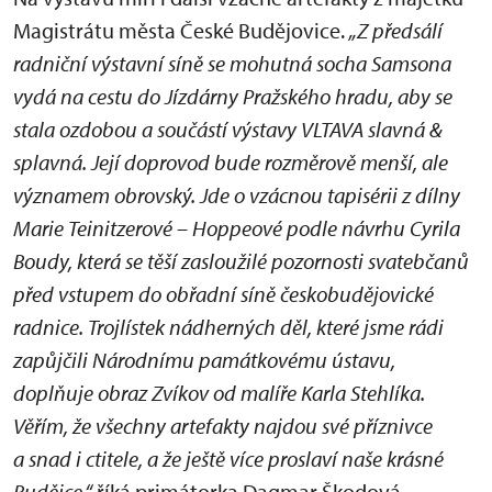
Magistrátu města České Budějovice.
„Z předsálí
radniční výstavní síně se mohutná socha Samsona
vydá na cestu do Jízdárny Pražského hradu, aby se
stala ozdobou a součástí výstavy VLTAVA slavná &
splavná. Její doprovod bude rozměrově menší, ale
významem obrovský. Jde o vzácnou tapisérii z dílny
Marie Teinitzerové – Hoppeové podle návrhu Cyrila
Boudy, která se těší zasloužilé pozornosti svatebčanů
před vstupem do obřadní síně českobudějovické
radnice. Trojlístek nádherných děl, které jsme rádi
zapůjčili Národnímu památkovému ústavu,
doplňuje obraz Zvíkov od malíře Karla Stehlíka.
Věřím, že všechny artefakty najdou své příznivce
a snad i ctitele, a že ještě více proslaví naše krásné
Budějce,“
říká primátorka Dagmar Škodová