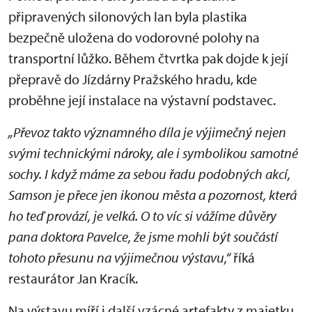
připravených silonových lan byla plastika
bezpečně uložena do vodorovné polohy na
transportní lůžko. Během čtvrtka pak dojde k její
přepravě do Jízdárny Pražského hradu, kde
proběhne její instalace na výstavní podstavec.
„Převoz takto významného díla je výjimečný nejen
svými technickými nároky, ale i symbolikou samotné
sochy. I když máme za sebou řadu podobných akcí,
Samson je přece jen ikonou města a pozornost, která
ho teď provází, je velká. O to víc si vážíme důvěry
pana doktora Pavelce, že jsme mohli být součástí
tohoto přesunu na výjimečnou výstavu,“
říká
restaurátor Jan Kracík.
Na výstavu míří i další vzácné artefakty z majetku