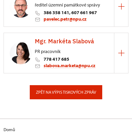
ředitel územní památkové správy
386 358 141, 607 661 967
pavelec.petr@npu.cz
ÚPS v Českých Budějovicích
Mgr. Markéta Slabová
nám. Přemysla Otakara II. 121/34, České
Budějovice
PR pracovník
778 417 685
slabova.marketa@npu.cz
ÚPS v Českých Budějovicích
Pražská 773/93, České Budějovice
ZPĚT NA VÝPIS TISKOVÝCH ZPRÁV
Domů